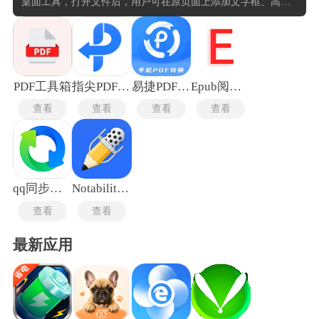
桌面工具，打开文件后，用户可在原页面上添加文字框、高亮
标记或插入图片，并调整对象的尺寸与位置。菜单提供页面管
理功能，支持删除、旋转、提取或合并多个PDF文件。表单填
写工具允许直接输入文本或勾选复选框，部分免费编辑pdf软件
可添加数字签名。编辑后的结果可另存为新文件，导出时保留
原有排版布局。免费版本通常限制编辑次数、添加水印或关闭
部分高级选项，但基础修改需求基本满足。
PDF工具箱
指尖PDF转换器
易捷PDF转换器
Epub阅读器
查看
查看
查看
查看
qq同步助手手机版
Notability永久版
查看
查看
最新应用