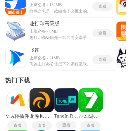
上班必备 / 132MB
查看
蜂鸟众包是一款由饿了么推出的配送服务软件，也是可参与兼职获取收益的手机应用。它连接商户与消费者，为有意从事配送的人士提供灵活接单与完成任务的机会。蜂鸟众包实时呈现周边订单分布与运力需求，便于根据位置与时段自主挑选任务，合理规划行进路线。任务执行进度与收入数据即时反馈，让劳动付出与所得关联清晰可见。平台对配送流程设有指引与提示，帮助新人尽快熟悉环节与注意事项。整体以便捷接入与自主调度为核，为希望以弹性方式参与配送服务的人提供稳定且透明的接单与收益体验。
趣打印高级版
上班必备 / 6MB
查看
趣打印高级版是一款面向安卓手机的打印辅助软件，界面条理清晰，功能排布直观，便于快速定位所需操作。它支持WiFi、蓝牙、USB、Google Cloud打印机以及远程打印机共五种连接方式，可兼容有线直连与跨地点无线打印，适应不同使用环境与设备条件。软件还提供一键共享功能，能便捷开启或关闭局域网内的打印共享状态，让多设备协同打印更为顺畅。无论是文档、图片或其他可打印内容，均可在稳定的连接支持下完成输出，提升移动场景下的打印效率与灵活性。
飞连
上班必备 / 21MB
查看
飞连主打办公场景下的远程互联服务，身份权限管理模块能与企业的OA系统、即时通讯工具和代码仓库等核心业务系统无缝对接。根据组织架构可为员工、访客和合作伙伴等不同角色灵活分配网络与应用访问权限，实现了精细化管控。在员工入职、转岗、离职时自动同步账号状态，避免了权限遗漏或残留带来的安全隐患。飞连的虚拟专用网络功能支持极速模式和全局模式两种切换方式，适应不同场景的网络流量需求。极速模式仅让办公相关流量通过加密隧道，全局模式则让所有网络流量都走安全通道。Wi-Fi管理功能让员工可以一键连接企业员工网络，省去手动输入密码的麻烦。
热门下载
TuneIn Radio
VIA轻插件
龙卷风收音机纯净版
7723游戏盒老版本
查看
查看
查看
查看