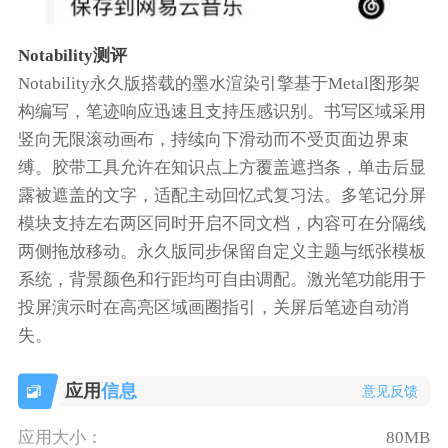
Notability测评
Notability永久版搭载的墨水渲染引擎基于Metal图形架
构编写，笔迹响应迅速且支持压感识别。书写区域采用
竖向无限滚动画布，持续向下滑动而不受页面边界束
缚。胶带工具允许在知识点上方覆盖遮挡条，单击后显
露被遮盖的文字，适配主动回忆式复习法。多笔记分屏
模块支持左右两区同时开启不同文档，内容可在分隔线
两侧拖放移动。永久版同步保留自定义主题与纸张模板
系统，背景颜色和行距均可自由调配。激光笔功能用于
投屏演示时在高亮区域画圈指引，关屏后笔迹自动消
失。
应用
信息
意见反馈
应用大小：
80MB