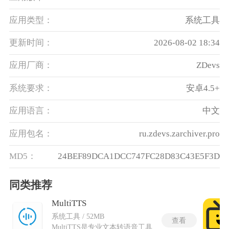
应用类型：
系统工具
更新时间：
2026-08-02 18:34
应用厂商：
ZDevs
系统要求：
安卓4.5+
应用语言：
中文
应用包名：
ru.zdevs.zarchiver.pro
MD5：
24BEF89DCA1DCC747FC28D83C43E5F3D
同类推荐
MultiTTS
系统工具 / 52MB
查看
MultiTTS是专业文本转语音工具，工具无需依托外部网络环境运行，依靠各类语音引擎与外置语音包完成发声转化，适配各类文本朗读场景。MultiTTS手机版适配移动端设备，主打离线语音合成功能，摆脱传统语音软件的各类使用限制。摒弃内置固定音色的设计，可自主导入各类合规语音资源，兼容多国语言及地方方言朗读模式。整体功能聚焦语音合成核心，无多余冗余模块，音色还原度高、发声状态稳定，可满足文本听读、语音制作和内容播报等多种移动端使用需求。