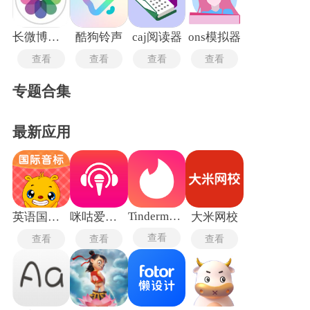
长微博生成器
酷狗铃声
caj阅读器
ons模拟器
查看
查看
查看
查看
专题合集
最新应用
Tindermatch
英语国际音标
咪咕爱唱手机版
大米网校
查看
查看
查看
查看