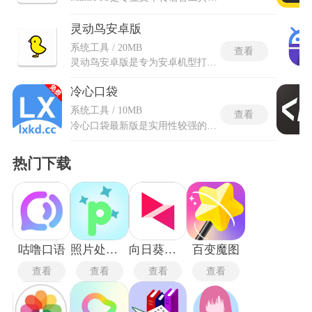
灵动鸟安卓版
系统工具 / 20MB
查看
灵动鸟安卓版是专为安卓机型打造的个性化交互工具，以仿灵动岛的胶囊形态为核心载体，整合通知展示、设备状态提醒、桌面美化等多元功能，打破安卓系统原生通知栏的单调呈现模式。通知弹窗支持多轴位移调节，适配不同屏幕尺寸，可精准调整位置避免遮挡状态栏原有信息。灵动鸟的音乐胶囊集成实时音浪动效，同步主流播放器状态，显示歌词片段与播放控制快捷入口。耳机连接触发丝滑过渡动画，展示设备电量与连接状态，支持多品牌蓝牙耳机适配识别。
冷心口袋
系统工具 / 10MB
查看
冷心口袋最新版是实用性较强的综合工具类应用，能够整合多项日常所需功能，满足使用者多样的使用诉求。应用内部划分不同功能分区，各类工具归类摆放，方便快速定位目标功能。开发过程中充分考虑日常使用场景，摒弃繁杂多余设计，聚焦核心功能发挥实际作用。冷心口袋最新版优化内部运行逻辑，减少卡顿异常情况，调整界面布局，优化功能切换流畅度。可以依托内置工具处理各类零碎事务，不用额外安装多款工具程序，有效减少设备软件数量。各类功能设置支持自主调整，大家能够依照自身使用习惯更改参数，适配个人使用方式。
热门下载
咕噜口语
照片处理器
向日葵远程控制
百变魔图
查看
查看
查看
查看