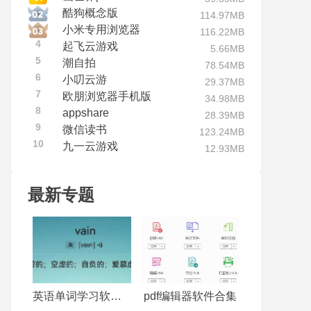
酷狗概念版
114.97MB
小米专用浏览器
116.22MB
4
起飞云游戏
5.66MB
5
潮自拍
78.54MB
6
小叨云游
29.37MB
7
欧朋浏览器手机版
34.98MB
8
appshare
28.39MB
9
微信读书
123.24MB
10
九一云游戏
12.93MB
最新专题
英语单词学习软件合集
pdf编辑器软件合集