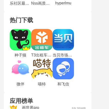
hyperlmu
乐社区最新版
Nss画质助手安卓版
热门下载
种子猫
T3出租车司机版
当贝市场TV版
微伴
喵特
和飞信
应用榜单
画世界pro
59.35MB