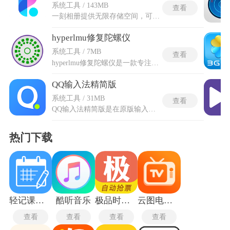
系统工具 / 143MB
查看
一刻相册提供无限存储空间，可通过自动备份功能将手机照片和视频一键上传到云端，彻底解决内存不足问题，并支持跨设备访问和批量下载。社交元素丰富，包括创建主题相册、邀请好友共同记录生活，并通过广场相册分享到社区或第三方平台，参与活动可兑换奖励。一刻相册app应用采用ISO/IEC 27001和ISO/IEC 27018国际安全标准，确保数据隐私和云端安全，防止照片泄露或误删。智能管理功能包括基于人物、地点和时间的自动分类，方便快速搜索和整理相册，同时内置清理工具可释放手机空间，并通过积分兑换现金奖励提升实用性。
hyperlmu修复陀螺仪
系统工具 / 7MB
查看
hyperlmu修复陀螺仪是一款专注于优化游戏操控体验的专业工具，他能通过动态侦测设备陀螺仪运行状态，自动修复漂移、延迟及灵敏度异常等问题，显著提升射击类游戏的瞄准精准度与操作流畅性 。软件支持超频处理技术，允许用户根据个人习惯自定义陀螺仪参数(如死区校准、灵敏度曲线调整)，并兼容多平台游戏(如《PUBG》等主流射击游戏)，同时内置TCP/UDP双协议传输，实现传感器数据的实时监控与流式处理。
QQ输入法精简版
系统工具 / 31MB
查看
QQ输入法精简版是在原版输入法基础上优化打磨的轻量化输入工具，软件涵盖拼音、语音等多元输入模式，支持词库同步、快捷表情输入等实用功能，兼顾输入精准度与运行流畅度。QQ输入法精简版采用极简架构设计，大幅缩减运行占用资源，适配各类设备稳定运行，同时搭载成熟的智能输入算法与海量分类词库。整体界面干净无多余冗余内容，摒弃花哨附加功能，专注服务日常文字输入场景，适配办公、娱乐等多种使用场景，为设备提供轻盈且高效的输入解决方案。
热门下载
轻记课程表
酷听音乐
极品时刻表
云图电视直播
查看
查看
查看
查看