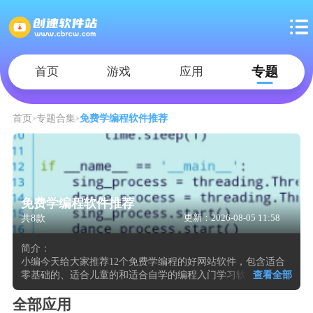
专题
首页
游戏
应用
首页
专题合集
免费学编程软件推荐
免费学编程软件推荐
共8款
更新：2026-08-05 11:58
简介：
小编今天给大家推荐12个免费学编程的好网站软件，包含适合
零基础的、适合儿童的和适合自学的编程入门学习软件。这些
查看全部
软件可以在界面内直接输入代码并执行，编译器或解释器即时
返回运行结果与错误行定位。课程按语法点拆分为短小关卡，
全部应用