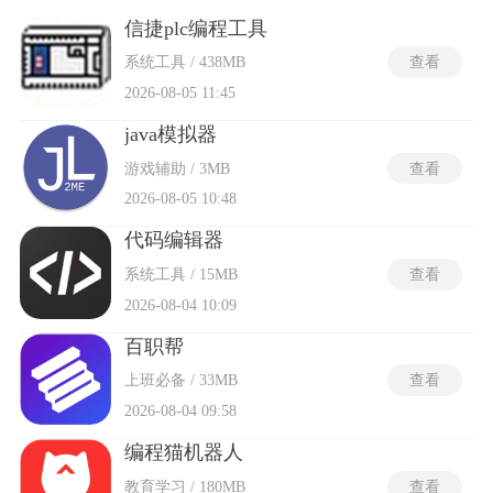
从变量声明到算法设计逐层递进，每道题内置多组测试用例自
动验核正确性。题库覆盖数十种语言，同一知识点提供多种解
信捷plc编程工具
法对比。部分免费学编程软件离线后仍能使用全部习题与编译
系统工具 / 438MB
查看
器引擎，所有基础课程与练习无需付费解锁。
2026-08-05 11:45
java模拟器
游戏辅助 / 3MB
查看
2026-08-05 10:48
代码编辑器
系统工具 / 15MB
查看
2026-08-04 10:09
百职帮
上班必备 / 33MB
查看
2026-08-04 09:58
编程猫机器人
教育学习 / 180MB
查看