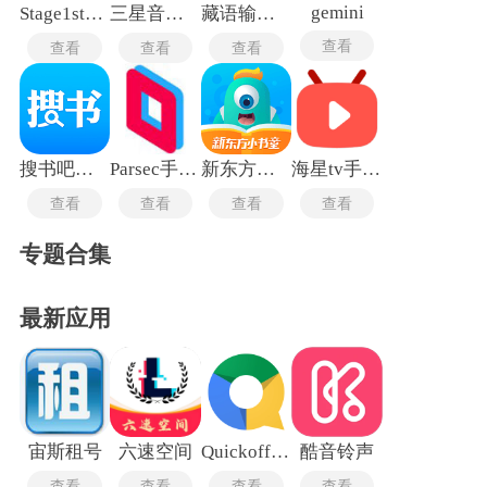
gemini
Stage1st论坛
三星音乐国际版
藏语输入法
查看
查看
查看
查看
搜书吧最新版
Parsec手机版
新东方小书童
海星tv手机版
查看
查看
查看
查看
专题合集
最新应用
宙斯租号
六速空间
Quickoffice Pro最新版
酷音铃声
查看
查看
查看
查看