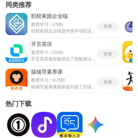
同类推荐
职校家园企业端
教育学习 / 47MB
查看
职校家园企业端是对接本地职业院校实习管理体系的专属服务工具，工具打通院校与用工主体的对接壁垒，摒弃传统线下报备、人工对接的繁琐模式，可自主完成入驻备案、生源筛选等多项核心业务。职校家园企业端主要面向有校企合作、实习生招录需求的用工单位。平台适配职业教育实习管理规范，可全程跟进实习周期内的各项事务，记录实习在岗状态与实操表现，同步完成校企协同对接工作。同时整合产教融合合作项目渠道，助力用工单位精准对接适配专业生源，规范实习用工流程，让校企合作与实习生管理工作更标准化、数字化。
开言英语
教育学习 / 63MB
查看
开言英语最新版优化了智能算法引擎，会在用户初次进入软件时完成全方位听说能力摸底测试，结合日常课程跟读、单词背诵、随堂答题的全部数据动态生成专属学习图谱，能够精准揪出发音短板、词汇盲区与语法薄弱板块，自动按需推送适配难度的课程。拥有资质深厚的北美主播团队，所有课程均由发音纯正的北美外教录制，确保学到原汁原味的口语表达。开言英语最新版的课程覆盖了多个核心场景，每周持续更新新课，将系统化学习与碎片化积累完美结合，助力不同基础的学习者高效提升英语听说能力。
猿辅导素养课
教育学习 / 167MB
查看
猿辅导素养课最新版升级了班级PK、小组抢答、积分商城体系，新增多人协同答题任务，让孩子学习互动更流畅。搭载双智能预习方案，智能诊断会结合学生过往答题、课堂互动数据生成学情画像，自动匹配对应难度的课前挑战任务，精准定位知识薄弱区域，快速预习通过多轮交互式对话引导孩子自主梳理写作、阅读思路，完成预习的学生作文内容原创度提升。猿辅导素养课最新版会全程记录学员的上课时长多项学习数据，生成直观的学习统计内容，让学习成果一目了然。
热门下载