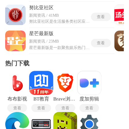
努比亚社区
新闻资讯 / 41MB
查看
努比亚社区是生活服务类社区应用，整合各类新鲜资讯、玩机妙招和趣味圈子内容。汇聚了大量忠实用户与技术达人，活跃的讨论覆盖系统更新、软件优化、手机摄影以及日常使用技巧等多个维度。首页按版块划分配图技巧、评测报告与问题求助三种内容类型，浏览路径不设门槛。内置的智能推荐引擎每日更新多元内容，无需反复切换分区即可刷到匹配自身机型与兴趣的新帖。遇到设备疑难时，可通过发帖功能在线发布求助，获得热心用户的即时解答。帖子详情页支持文字、图片与视频混排，视频外链可直接在应用内播放。
星芒最新版
新闻资讯 / 23MB
查看
星芒最新版是一款聚焦娱乐热门资讯的阅读软件，将短视频与互联网中繁杂无序的新闻、热点事件进行整合，提炼为简洁、实时且有价值的阅读内容。它剔除了冗余与碎片信息，按主题与热度梳理成易读条目，帮助用户在较短时间内掌握文娱动态与焦点走向。软件强调信息的时效与精炼，让阅读过程更专注高效，适合希望避开嘈杂信息流、专注获取清晰娱乐资讯的人，在碎片化时间里快速建立对圈内动向的整体认知。
热门下载
布布影视
BT教育
Brave浏览器
度加剪辑
查看
查看
查看
查看