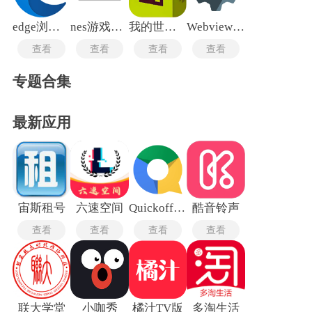
edge浏览器手机版
nes游戏中心
我的世界皮肤编辑器手机版
Webview最新版
查看
查看
查看
查看
专题合集
最新应用
宙斯租号
六速空间
Quickoffice Pro最新版
酷音铃声
查看
查看
查看
查看
联大学堂
小咖秀
橘汁TV版
多淘生活