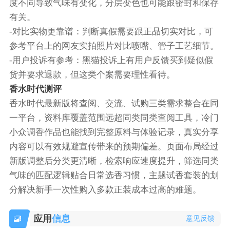
度不同导致气味有变化，分层变色也可能跟密封和保存
有关。
-‌对比实物更靠谱‌：判断真假需要跟正品切实对比，可
参考平台上的网友实拍照片对比喷嘴、管子工艺细节。
-‌用户投诉有参考‌：黑猫投诉上有用户反馈买到疑似假
货并要求退款，但这类个案需要理性看待。‌‌‌
香水时代测评
香水时代最新版将查阅、交流、试购三类需求整合在同
一平台，资料库覆盖范围远超同类同类查阅工具，冷门
小众调香作品也能找到完整原料与体验记录，真实分享
内容可以有效规避宣传带来的预期偏差。页面布局经过
新版调整后分类更清晰，检索响应速度提升，筛选同类
气味的匹配逻辑贴合日常选香习惯，主题试香套装的划
分解决新手一次性购入多款正装成本过高的难题。
应用
信息
意见反馈