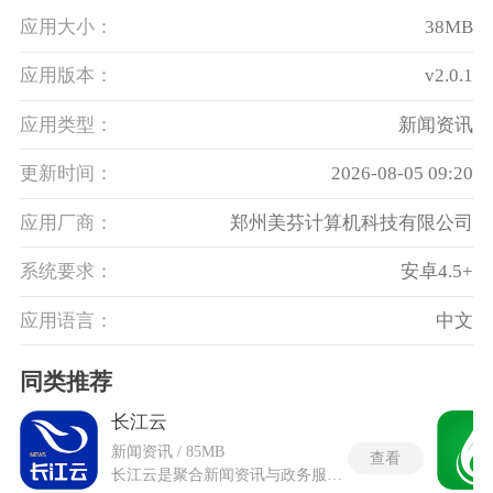
应用大小：
38MB
应用版本：
v2.0.1
应用类型：
新闻资讯
更新时间：
2026-08-05 09:20
应用厂商：
郑州美芬计算机科技有限公司
系统要求：
安卓4.5+
应用语言：
中文
同类推荐
长江云
新闻资讯 / 85MB
查看
长江云是聚合新闻资讯与政务服务的省级移动应用，采用省市县三级联动的架构体系，保障了湖北省内各区域的内容共享与分发效率。可以在直接收看和收听十大电视频道与十大广播频率的实时直播，置顶区域设有一个可横向滑动的轮播板块，专门用于展示24小时内的重要新闻头条。长江云的首屏顶部设置了搜索和扫码两个快捷入口，方便快速查找特定内容。底部导航栏划分了新闻和政务等核心功能模块，每个模块对应不同的服务场景。新闻模块提供不间断的滚动播报，播报内容覆盖了省内和国内等多个维度，政务模块还内置了办事指南和进度查询等实用工具。