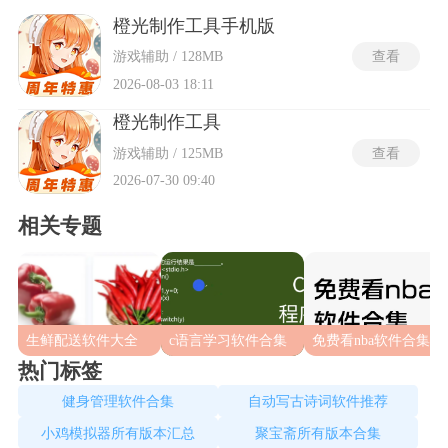
景、音效，配合AI缩略图生成与智能分镜推荐，使单章节制作
时间从数小时压缩到十分钟以内；而版本回溯功能则像一位隐
橙光制作工具手机版
形的剪辑师，随时把误删的剧情节点一键复活。
游戏辅助 / 128MB
查看
2026-08-03 18:11
橙光制作工具
游戏辅助 / 125MB
查看
2026-07-30 09:40
相关专题
生鲜配送软件大全
c语言学习软件合集
免费看nba软件合集
热门标签
健身管理软件合集
自动写古诗词软件推荐
小鸡模拟器所有版本汇总
聚宝斋所有版本合集