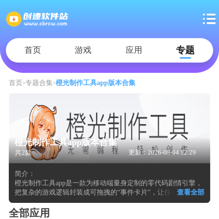
专题
首页
游戏
应用
首页
专题合集
橙光制作工具app版本合集
橙光制作工具app版本合集
共2款
更新：2026-08-04 12:29
简介：
橙光制作工具app是一款为移动端量身定制的零代码剧情引擎，
把复杂的游戏逻辑封装成可拖拽的“事件卡片”，让任何拥有故
查看全部
事脑洞的人都能在地铁、咖啡馆甚至被窝里完成一部可交互的
视觉小说。其云端素材库实时同步官方与作者共享的立绘、背
全部应用