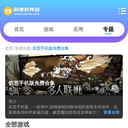
专题
首页
游戏
应用
首页
专题合集
饥荒手机版免费合集
饥荒手机版免费合集
共7款
更新：2026-08-04 10:40
简介：
饥荒手机版，一款将PC游戏移植到移动端的冒险生存佳作。玩
家将扮演科学家威尔逊，被恶魔陷害传送至神秘荒野世界，开
查看全部
启一场充满未知与挑战的生存之旅。游戏以独特的黑暗风格和
异想天开的视觉效果呈现，2D人物与3D世界的巧妙结合，构建
全部游戏