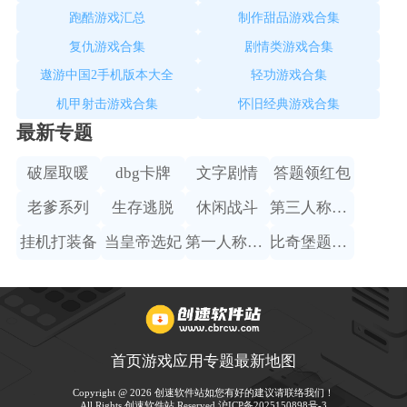
跑酷游戏汇总
制作甜品游戏合集
复仇游戏合集
剧情类游戏合集
遨游中国2手机版本大全
轻功游戏合集
机甲射击游戏合集
怀旧经典游戏合集
最新专题
破屋取暖
dbg卡牌
文字剧情
答题领红包
老爹系列
生存逃脱
休闲战斗
第三人称赛车
挂机打装备
当皇帝选妃
第一人称射击
比奇堡题材手游
首页
游戏
应用
专题
最新
地图
Copyright @ 2026 创速软件站如您有好的建议请联络我们！
All Rights 创速软件站 Reserved.
沪ICP备2025150898号-3