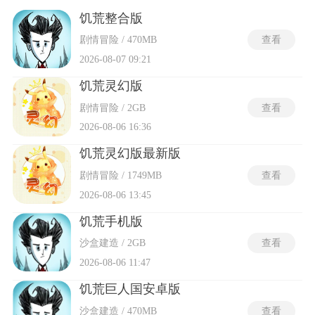
出一个光怪陆离的异世界。玩家需要在随机生成的广阔地图中
探索，收集资源、制作工具、建造基地，同时应对四季变换、
饥荒整合版
怪物袭击等复杂环境。游戏的生存三要素——饥饿值、生命值
剧情冒险 / 470MB
查看
和理智值，相互影响，考验玩家的策略与应变能力。体验到高
度自由的玩法，选择在猪村附近建立基地，还是在地图中心均
2026-08-07 09:21
衡发展，都能找到适合自己的生存策略。
饥荒灵幻版
剧情冒险 / 2GB
查看
2026-08-06 16:36
饥荒灵幻版最新版
剧情冒险 / 1749MB
查看
2026-08-06 13:45
饥荒手机版
沙盒建造 / 2GB
查看
2026-08-06 11:47
饥荒巨人国安卓版
沙盒建造 / 470MB
查看