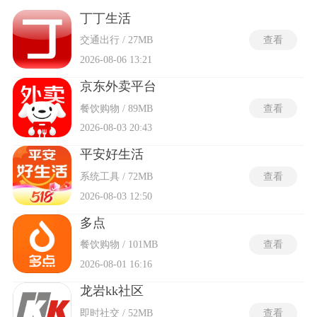
的服务者列表，并附带资质认证、从业年限与用户评价摘要，
帮助降低选择成本。预约流程支持即时呼叫与定时预约两种模
丁丁生活
式，前者在短时间内匹配附近可上门人员，后者允许用户提前
交通出行 / 27MB
查看
数天规划。售后保障方面，多数家政服务app对未达标准的服务
提供免费返工或部分退款补偿。部分软件推出会员订阅或服务
2026-08-06 13:21
套餐，定期服务任务按折扣价结算。
京东外卖平台
餐饮购物 / 89MB
查看
2026-08-03 20:43
平安好生活
系统工具 / 72MB
查看
2026-08-03 12:50
多点
餐饮购物 / 101MB
查看
2026-08-01 16:16
龙岩kk社区
即时社交 / 52MB
查看