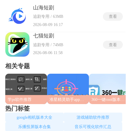
推出了签到赚金币、观看短剧赚金币等福利。多种类型的短
剧，操作简单，竖屏体验支持滑动切换和自动选集播放等功
山海短剧
能，为用户带来了流畅的观看体验。设有丰富的榜单，分类清
追剧专用 / 63MB
查看
晰明了，能快速帮助找到精彩热门短剧。
2026-08-09 16:17
七猫短剧
追剧专用 / 74MB
查看
2026-08-06 11:58
相关专题
学ps软件推荐
准星精灵助手app合集
360一键root版本合集
热门标签
google相机版本大全
游戏辅助软件推荐
乐播投屏版本合集
音乐可视化软件汇总