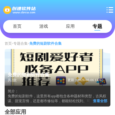
专题
首页
游戏
应用
首页
专题合集
免费的短剧软件合集
免费的短剧软件合集
共2款
更新：2026-08-06 13:02
简介：
免费的短剧软件，这里所有app都包含各种题材和类型，古风权
谋、甜宠言情，还是都市修仙等，都能轻松找到。可以通过搜
查看全部
索或分类筛选快速定位到自己喜欢的短剧，同时平台提供高清
画质和流畅的播放体验，让观众享受更加舒适的观影感受。还
全部应用