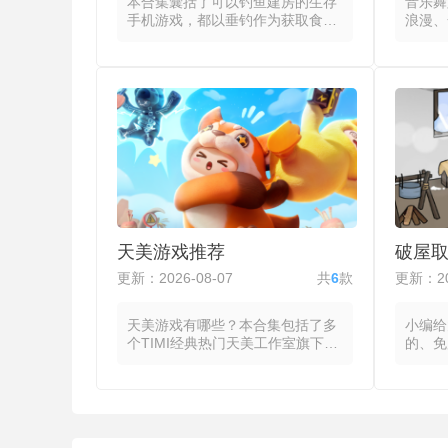
本合集囊括了可以钓鱼建房的生存
音乐舞
手机游戏，都以垂钓作为获取食物
浪漫、
的手段，在资源有限的环境中通过
这些游
选择钓点、匹配鱼饵与调整时机来
线将音
获取每日所需的食物，同时管理体
可操作
力、饥饿度与天气影响等生存指
的流动
标。玩家通过观察水面波纹或鱼群
或长按
活动判断下竿位置，并根据目标鱼
完美到
种选择对应的鱼饵与钓具搭配，下
得分随
竿后通过控制收线速度与力度来应
密度与
对鱼的挣扎，成功上钩的鱼类可直
蹈类游
接烹饪食用或作为交易品换取其他
使玩家
物资，夜间或恶劣天气的到来则迫
作，将
使玩家提前储备食物或加固营地。
度。不
天美游戏推荐
破屋
不同水域与季节决定了鱼群的分布
互模式
与活性，每次出钓都需要重新评估
的挑战
更新：2026-08-07
共
6
款
更新：20
环境变量。
反馈实
意力。
天美游戏有哪些？本合集包括了多
小编给
个TIMI经典热门天美工作室旗下游
的、免
戏，这些游戏包含了MOBA、竞
些游戏
速、射击与休闲等主流品类，在保
屋舍中
留品类重点机制的同时针对移动端
物来维
交互特点进行适配与创新。MOBA
前做好
类产品以5V5对称地图的推塔对抗
拖拽拆