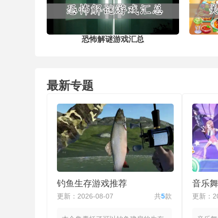
键节点。开创性的战斗玩法将动作元
巧妙融入其中，大大增加了玩家与角
之间的互动空间，为大家带来耳目一
的沉浸式恋爱体验。
恐怖解谜游戏汇总
最新专题
钓鱼生存游戏推荐
音乐
更新：2026-08-07
共
5
款
更新：20