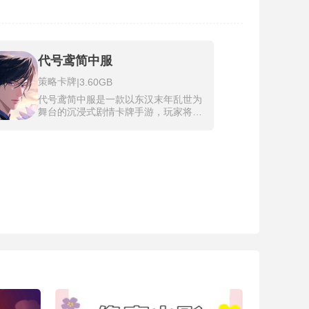
代号鸢简中服
策略卡牌
|
3.60GB
代号鸢简中服是一款以东汉末年乱世为
舞台的沉浸式剧情卡牌手游，玩家将化
身女扮男装的广陵王，同时执掌情报组
织绣衣楼，在波谲云诡的权力纷争中步
步为营。代号鸢简中服全程Live2D、电
影级剧情，搭配策略卡牌玩法，剧情与
台词经本土化优化，情感表达更含蓄，
服务器独立、数据不与外服互通。游戏
以权谋斗争与情感羁绊为核心，融合历
史改编与东方幻想元素，构建出跌宕起
伏的多线叙事。玩家可邂逅多位性格迥
异的核心角色，在周旋于各方势力的过
程中，感受势均力敌的情感交锋与甜虐
交织的命运纠葛。在体验剧情与战斗之
余，感受乱世中执掌一方、运筹帷幄的
独特乐趣。