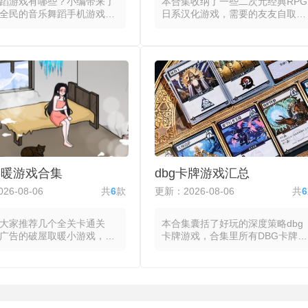
蹈游戏有哪些？小编带来了
本合集收纳了一些二次元经典RPG
全民的音乐舞蹈手机游戏，
日系汉化游戏，需要的友友自取
戏通过动态音符或舞步指示
哦。合集里所有日系游戏都将细腻
乐曲目的节拍与旋律转化为
的视觉语言、系统化的玩法设计与
的交互点。玩家跟随屏幕上
独特的叙事节奏融为一体。美术风
标记在准确时机点击、滑动
格上，日系游戏无论采用二次元还
，系统依据操作精度给出从
是写实渲染，都注重角色造型与场
失误的评级分数，连击数与
景氛围的刻画。玩法设计则以系统
即更新，高难度模式下音符
感著称，将战斗、养成与探索等模
速度同步提升。部分音乐舞
块拆解为条理清晰的规则集合，并
戏引入体感或摄像头识别，
在回合制与即时制之间反复迭代出
的实际身体动作替代触屏操
差异化的手感与节奏，使玩家在持
舞蹈的完整性纳入评分维
续操作中形成对系统边界的认知。
同曲目的节奏型直接影响交
叙事层面部分日系游戏汉化版常以
取暖游戏合集
dbg卡牌游戏汇总
的设计，使每首歌构成独立
拯救或成长作为母题，将情感表达
单元，动态判定窗口与评分
融入日常对话与事件演出的细节
26-08-06
共
6
款
更新：2026-08-06
共
6
时调整玩家的操作手感与注
中，故事氛围通过音乐、节奏与留
白共同传递。
大家推荐几个全关卡通关
本合集囊括了好玩的深度策略dbg
广告的破屋取暖小游戏，这
卡牌游戏，合集里所有DBG卡牌游
将玩家置于物资稀缺的破败
戏都把牌库构筑作为成长与策略的
，通过收集柴火、布料与食
玩法，玩家从一套基础牌组出发，
持体温与饱腹，在夜晚来临
在游戏进程中通过购买、奖励或事
过夜准备。玩家通过点击或
件不断将新卡牌加入牌组，同时移
解旧家具、撕取墙纸或劈砍
除低效牌以优化整体曲线，每场对