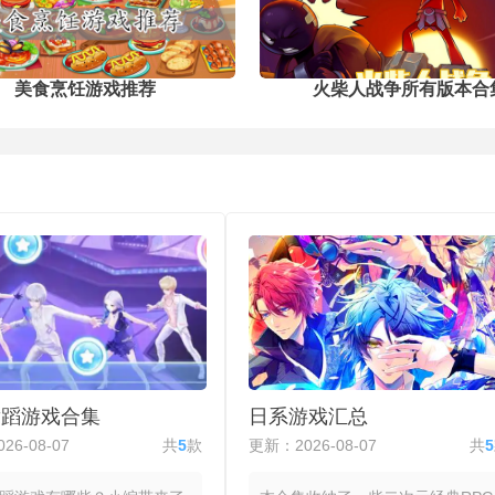
素
色
新
美食烹饪游戏推荐
火柴人战争所有版本合
舞蹈游戏合集
日系游戏汇总
26-08-07
共
5
款
更新：2026-08-07
共
5