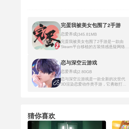
完蛋我被美女包围了2手游
恋爱养成
|
345.81MB
完蛋我被美女包围了2手游是一款由
Steam平台移植的古装情感悬疑网络真
人互动影像游戏，也是完蛋我被美女
围了系列的正统续作。玩家将在剧情
意外穿越时空来到古代，卷入朝堂暗
恋与深空云游戏
与江湖纷争，并与六位性格迥异的佳
恋爱养成
|
2.80GB
相遇。完蛋我被美女包围了2手游通过
高质量的实景拍摄与多线分支剧情，
恋与深空云游戏是一款全新的次世代
权谋、探案与情感纠葛紧密融合，玩
3D渲染恋爱动作类手游，它勇敢打破
在每一次对话选择与行动决策中，都
了传统乙女游戏普遍使用2D美术的常
影响与佳人的关系走向，甚至决定故
规，采用先进的3D技术以前所未有的
的结局。
视觉表现力，为玩家打造出独一无二
科幻恋爱世界，在延续系列经典恋爱
的同时，将故事背景设定在充满未知
猜你喜欢
未来时空。完成日常任务积累的资源
可以优先用于解锁角色的个人剧情线
这些深入的故事往往藏着感情发展的