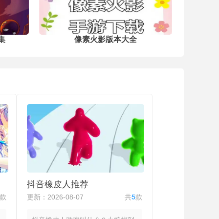
集
像素火影版本大全
抖音橡皮人推荐
款
更新：2026-08-07
共
5
款