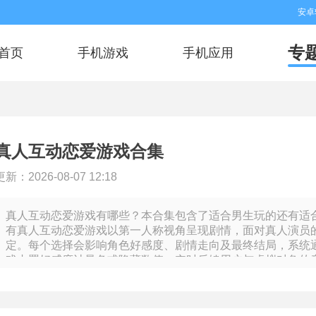
安卓
专
首页
手机游戏
手机应用
真人互动恋爱游戏合集
更新：2026-08-07 12:18
真人互动恋爱游戏有哪些？本合集包含了适合男生玩的还有适
有真人互动恋爱游戏以第一人称视角呈现剧情，面对真人演员
定。每个选择会影响角色好感度、剧情走向及最终结局，系统
戏内置好感度计量条或隐藏数值，实时反馈用户与虚拟对象的
的对话片段与结局画面。不依赖动画渲染，全部内容由实拍素
拟角色从初识到确定关系的完整过程。