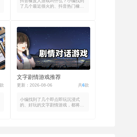
抖音橡皮人游戏叫什么？小编找到
了几个最近很火的、抖音热门橡皮
人游戏，这些游戏都有柔软物理体
态与魔性动作反馈，将橡皮人的拉
伸、压缩与弹跳效果作为视觉与操
作的双重锚点。玩家通过左右滑动
控制橡皮人出拳或改变体型，向下
滑动实现后退躲避，操作门槛极低
且上手迅速。游戏模式覆盖拳击对
决、跑酷闯关、大乱斗、射击弹射
与物理破坏等多种类型，玩家在擂
台上将敌人击落或击倒，在跑道上
控制橡皮人变大变小以穿过障碍，
在乱斗中利用走位和道具将对手推
文字剧情游戏推荐
出圈外，或用弹射力与冲撞力完成
射击与破坏任务。
款
更新：2026-08-06
共
6
款
小编找到了几个即点即玩沉浸式
的、好玩的文字剧情游戏，都将故
事推进、角色塑造与世界观构建全
部通过文本承载，玩家的主要操作
集中在阅读与选择之间。系统以逐
句或逐段的方式呈现故事内容，玩
家在关键节点面临多个选项，每个