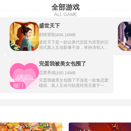
全部游戏
ALL GAME
盛世天下
剧情冒险
|
406.16MB
盛世天下是一款以唐代宫廷为背景的沉
浸式真人互动影像手游，将扮演初入宫
包
廷的少女伍元照，在充满阴谋与欲望的
中
深宫中求生并攀升。游戏采用真人演员
涌
实拍，由官鸿、黄羿、姚弛等知名演员
完蛋我被美女包围了
人
演绎，超过100条分支剧情和多种结
恋爱养成
|
160.14MB
局，每一步选择都关乎生存与死亡。融
将
合限时抉择、QTE操作和资源管理，深
完蛋我被美女包围了手游是一款集恋爱
家
入展现宫廷权谋与情感博弈。在生存与
模拟、真人互动与轻度经营元素于一体
会
权力的冒险中，人们为了争夺有限的资
的沉浸式手机游戏。玩家将扮演一名普
事
源和至高无上的权力，不惜踏上充满未
通青年，意外陷入被六位性格迥异的美
知与危险的旅程，每一次选择都可能改
的
女角色包围的奇妙境遇，通过第一视角
变命运。
观
与她们展开深度互动。游戏采用全动态
的
真人演绎和剧情分支设计，玩家需通过
，
对话选择、送礼约会、任务完成等方式
，
提升好感度，推动故事发展。
关