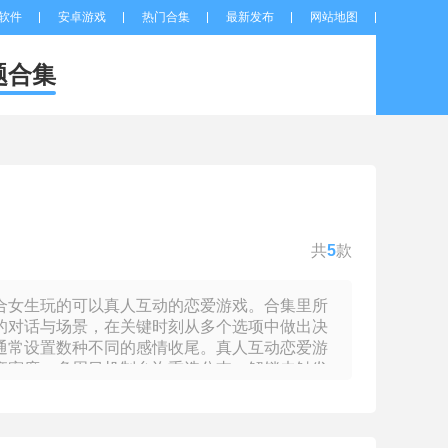
软件
安卓游戏
热门合集
最新发布
网站地图
题合集
共
5
款
合女生玩的可以真人互动的恋爱游戏。合集里所
的对话与场景，在关键时刻从多个选项中做出决
通常设置数种不同的感情收尾。真人互动恋爱游
亲密度。多周目机制允许重选分支，解锁未触发
材拼接而成，通过点击屏幕推进故事，体验与虚