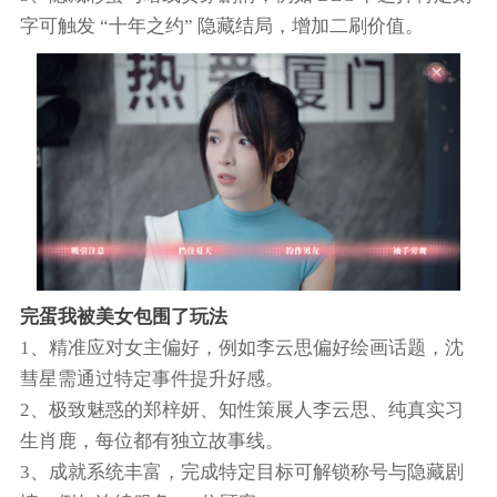
字可触发 “十年之约” 隐藏结局，增加二刷价值。
完蛋我被美女包围了玩法
1、精准应对女主偏好，例如李云思偏好绘画话题，沈
彗星需通过特定事件提升好感。
2、极致魅惑的郑梓妍、知性策展人李云思、纯真实习
生肖鹿，每位都有独立故事线。
3、成就系统丰富，完成特定目标可解锁称号与隐藏剧