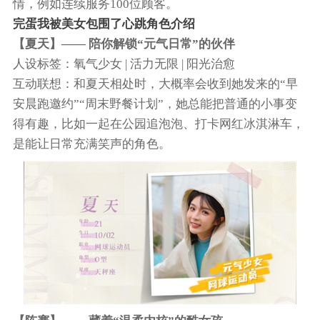
情，例如连续服务100位顾客。
完蛋我被美女包围了心跳角色介绍
【夏天】—— 陪你解锁“元气日常”的伙伴
人设标签：氧气少女 | 活力无限 | 阳光治愈
互动联想：和夏天相处时，大概率会收到她发来的“早
安晨跑邀约”“周末野餐计划”，她总能把普通的小事变
得有趣，比如一起在公园追泡泡、打卡网红冰淇淋车，
是能让日常充满笑声的角色。