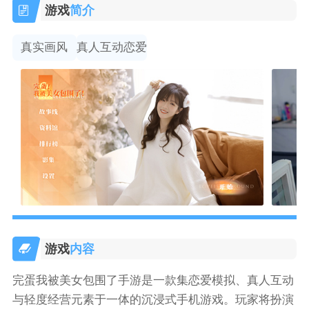
游戏
简介
真实画风
真人互动恋爱
游戏
内容
完蛋我被美女包围了手游是一款集恋爱模拟、真人互动
与轻度经营元素于一体的沉浸式手机游戏。玩家将扮演