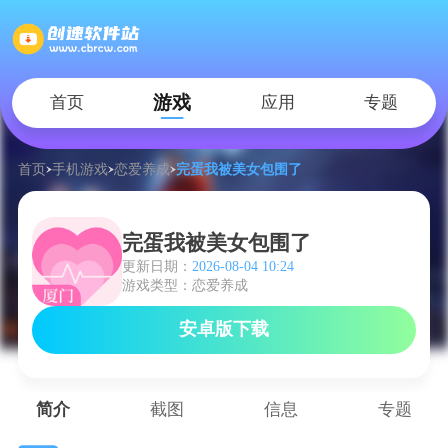
游戏
首页
应用
专题
首页
手机游戏
恋爱养成
完蛋我被美女包围了
完蛋我被美女包围了
更新日期：
2026-08-04 10:24
游戏类型：恋爱养成
安卓版下载
简介
截图
信息
专题