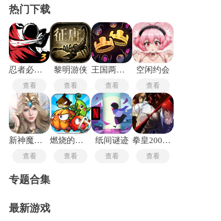
热门下载
忍者必须死3官服
黎明游侠
王国两位君主手机版
空闲约会
查看
查看
查看
查看
新神魔大陆手游
燃烧的蔬菜1老版本
纸间谜迹
拳皇2002魔幻二
查看
查看
查看
查看
专题合集
最新游戏