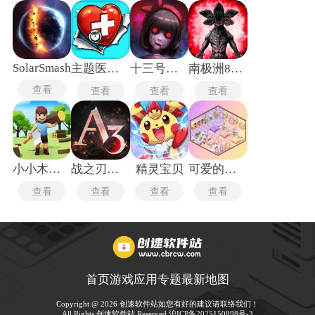
SolarSmash
主题医院单机版
十三号病院
南极洲88号
查看
查看
查看
查看
小小木材商
战之刃幸存者
精灵宝贝
可爱的房屋设计
查看
查看
查看
查看
首页
游戏
应用
专题
最新
地图
Copyright @ 2026 创速软件站如您有好的建议请联络我们！
All Rights 创速软件站 Reserved.
沪ICP备2025150898号-3