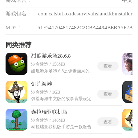
游戏语言：
中文
游戏包名：
com.catsbit.oxidesurvivalisland.kbinstaller
MD5：
51E541704817482C2CBA4494BEBA5F2B
同类推荐
甜瓜游乐场28.6.8
沙盒建造 / 156MB
查看
甜瓜游乐场28.6.8是像素画风的沙盒模拟游戏，根据完善的物理运行规则搭建高自由度的互动世界，海量零散物件可供玩家随心搭配组合，搭建出风格各不相同的自定义场景。甜瓜游乐场28.6.8新增了多款枪械、机械元件与场景物件，扩充了可用素材库，优化了物理碰撞演算细节。重力坠落、火药爆破等物理效果都会遵循现实规律呈现，玩家能够取用枪械、机甲、爆炸元件等各式道具，按照自身脑洞搭建装置或是开启对战。完成各类隐藏目标还能解锁成就奖励，收获更多的稀缺素材，持续丰富自己的道具库存，在不受束缚的沙盒空间里不断落地新奇的创作构思。
饥荒海滩
沙盒建造 / 1GB
查看
饥荒海滩中文版的故事背景设定在危机四伏的热带无人岛，玩家将扮演主角，在这片陌生的海域与岛屿间穿行，收集资源、对抗生物、建造木筏，在昼夜与天气变化中艰难求生。海洋探索是本作的主要内容，玩家可制作木板出海，采集海带补充能量，同时应对水母、鱼类的攻击，还要时刻关注船只耐久度，避免葬身大海。多样的角色选择与自动存档机制，也为求生之旅增添了更多变数与保障。饥荒海滩中文版完成了全内容汉化的版本，界面、道具说明、任务文本均已转为中文，让玩家无语言障碍地体验荒岛求生的全部内容。
泰拉瑞亚联机版
沙盒建造 / 146MB
查看
泰拉瑞亚联机版手游是一款融合沙盒建造、冒险战斗与多人协作的像素风开放世界游戏，玩家可在随机生成的奇幻大陆中自由挖掘资源、挑战25种怪物与5大Boss，并通过200种合成配方打造武器与装备。联机功能是核心亮点，支持4人通过局域网或互联网共同探索，合作建造城堡或对抗敌潮，动态事件如血月、哥布林入侵更需团队配合。游戏提供15种以上地形与昼夜循环系统，地下熔岩洞穴、天空浮岛等隐藏区域充满稀有材料与秘密，而灾厄Mod等扩展内容进一步提升了装备与Boss战的丰富度。