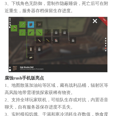
3、下线角色无防御，需制作隐蔽睡袋，死亡后可在附
近重生，服务器存档保留生存进度。​
腐蚀rush手机版亮点
1、地图散落加油站等区域，藏有战利品桶，辐射区等
高风险地带需谨慎探索获稀有物资。​
2、支持全球玩家联机，可组队生存或对抗，内置语音
聊天，自有服务器保存进度不丢失。​
3、实时模拟饥饿、干渴和寒冷消耗生存数值，饱食度