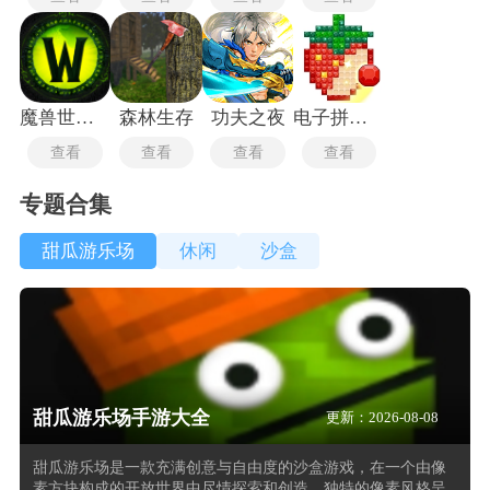
魔兽世界怀旧服60版
森林生存
功夫之夜
电子拼豆模拟器
查看
查看
查看
查看
专题合集
甜瓜游乐场
休闲
沙盒
甜瓜游乐场手游大全
更新：2026-08-08
甜瓜游乐场是一款充满创意与自由度的沙盒游戏，在一个由像
素方块构成的开放世界中尽情探索和创造。独特的像素风格呈