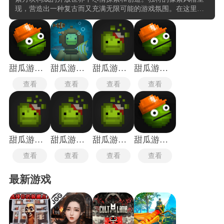
现，营造出一种复古而又充满无限可能的游戏氛围。在这里自
由地收集各种资源，制作不同的道具和武器，甚至可以设计和
建造属于自己的独特场景了丰富的角色选择，包括甜瓜人、南
瓜人、玉米人等，还允许通过装备和模组来改变角色的外观和
能力。这种高度的自定义功能让玩家能够根据自己的喜好和创
意，打造出独一无二的游戏体验。
甜瓜游乐场1.0超老版
甜瓜游乐场14.0版本
甜瓜游乐场国际服最新版
甜瓜游乐场手机版
查看
查看
查看
查看
甜瓜游乐场英文版
甜瓜游乐场国际服
甜瓜游乐场32.0国际服
甜瓜游乐场国服
查看
查看
查看
查看
最新游戏