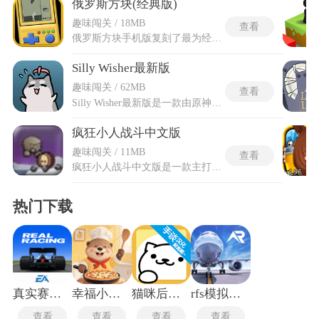
俄罗斯方块(经典版)
趣味闯关 / 18MB
查看
俄罗斯方块手机版复刻了最为经典的红白机玩法，操控从天而降的各种形状方块进行消除，在有限的底部空间中精准摆放与旋转，凑满一排就会完成消除。俄罗斯方块(经典版)里的方块会随机出现，要求玩家兼顾当前摆放与‌下一个方块的预判‌，需在有限空间内通过堆叠技巧优化布局。设有从新手友好到地狱级极限速度的难度，能够自由选择不同难度等级，给你带来欢乐无限的方块消除。在连续消除过程当中获得最高连击记录，创造无人能够达到的成绩。
Silly Wisher最新版
趣味闯关 / 62MB
查看
Silly Wisher最新版是一款由原神玩家社区创作的恶搞向同人抽卡模拟游戏，在保留核心魔性风格的基础上，大幅扩充了角色池与互动玩法。作为非官方的二创作品，最新版以解构主义视角重新诠释提瓦特大陆，将原神中精致唯美的角色转化为潦草手绘的鬼畜形象，配合夸张变形的表情与僵硬滑稽的动作，形成强烈的反差喜剧效果。抽卡系统严格还原原神正版概率机制，从五星保底到大小保底规则一应俱全，让玩家在不消耗真实原石的前提下，体验氪金抽卡的刺激与崩溃。
疯狂小人战斗中文版
趣味闯关 / 11MB
查看
疯狂小人战斗中文版是一款主打双人同屏对战与闯关的动作类游戏，采用像素风格的画面与复古街机式的操作手感，为玩家带来充满怀旧气息的战斗体验。游戏内置数十个精心设计的关卡，从森林、工厂到太空站，每个场景都拥有独特的地形结构与机关陷阱。疯狂小人战斗中文版游戏中玩家可以操控身形小巧但动作灵活的小人进行跳跃、攻击和防御，并借助场景中的道具与障碍物来击败对手或突破障碍。无论是本地双人对抗，还是单人挑战AI，都能在快节奏的战斗中感受到持续不断的乐趣与挑战。
热门下载
真实赛车3无限金币版
幸福小厨师
猫咪后院中文版
rfs模拟飞行
查看
查看
查看
查看