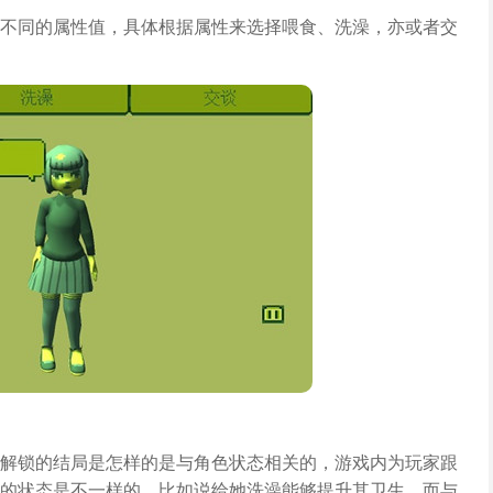
不同的属性值，具体根据属性来选择喂食、洗澡，亦或者交
解锁的结局是怎样的是与角色状态相关的，游戏内为玩家跟
的状态是不一样的。比如说给她洗澡能够提升其卫生，而与