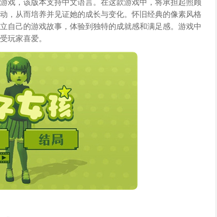
游戏，该版本支持中文语言。在这款游戏中，将承担起照顾
动，从而培养并见证她的成长与变化。怀旧经典的像素风格
立自己的游戏故事，体验到独特的成就感和满足感。游戏中
受玩家喜爱。