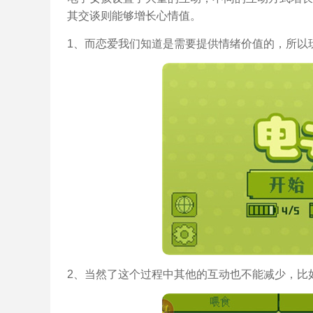
其交谈则能够增长心情值。
1、而恋爱我们知道是需要提供情绪价值的，所以
2、当然了这个过程中其他的互动也不能减少，比