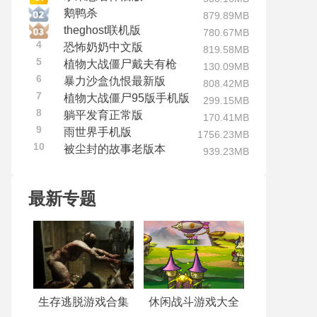
鹅鸭杀
879.89MB
theghost联机版
780.67MB
4
恐怖奶奶中文版
819.58MB
5
植物大战僵尸戴夫有枪
130.09MB
6
暴力沙盒仇恨最新版
808.42MB
7
植物大战僵尸95版手机版
299.15MB
8
躺平发育正常版
170.41MB
9
雨世界手机版
1756.23MB
10
被尘封的故事老版本
939.23MB
最新专题
生存逃脱游戏合集
休闲战斗游戏大全