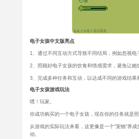
电子女孩中文版亮点
1、通过不同互动方式导致不同结局，例如忽视电
2、照顾好电子女孩的饮食和情感需求，避免让她
3、完成多种任务和互动，以达成不同的游戏结果
电子女孩游戏玩法
嘿！玩家。
你成功购买的一个电子女孩，现在你的任务就是照
从游戏的实际玩法来看，这更像是一个“宠物”养
动。