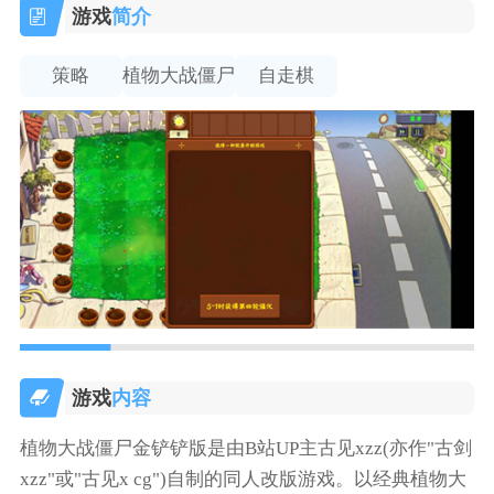
游戏
简介
策略
植物大战僵尸
自走棋
游戏
内容
植物大战僵尸金铲铲版是由B站UP主古见xzz(亦作"古剑
xzz"或"古见x cg")自制的同人改版游戏。以经典植物大