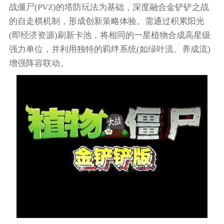
战僵尸(PVZ)的塔防玩法为基础，深度融合金铲铲之战
的自走棋机制，形成创新策略体验。需通过积累阳光
(即经济资源)刷新卡池，将相同的一星植物合成高星级
强力单位，并利用独特的羁绊系统(如绿叶流、养成流)
增强阵容联动。