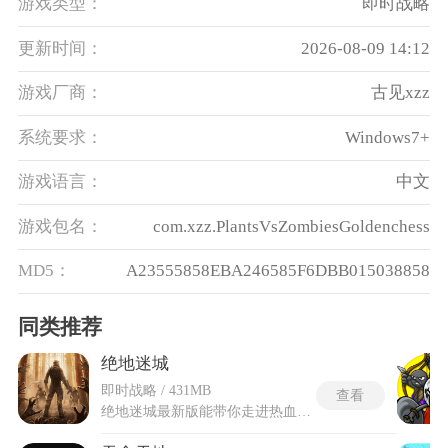
游戏类型：
即时战略
更新时间：
2026-08-09 14:12
游戏厂商：
古见xzz
系统要求：
Windows7+
游戏语言：
中文
游戏包名：
com.xzz.PlantsVsZombiesGoldenchess
MD5：
A23555858EBA246585F6DBB015038858
同类推荐
绝地迷城
即时战略 / 431MB
查看
绝地迷城最新版能带你走进热血混乱的末日僵尸世界，在遍布断壁残垣的街巷里寻找生存资源，搭建防线抵御源源不断的丧尸进攻，完成关卡来开启新的任务。绝地迷城最新版开放了新的活动，有新的挑战任务，能够获得丰厚的奖励。通过搜刮全城的建筑点位收集建材与武器，在城市的关键隘口布置机枪塔和路障等防御设施，打造出层层递进的丧尸屠宰防线。设有随机刷新的精英变异丧尸和随时可能被突破的薄弱防线，以及需要跨区域驰援的幸存者据点，每一波尸潮都藏着足以颠覆战局的致命变数。