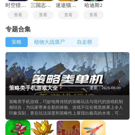
时空猎人3最新版
三国志战旗版
迷途猫的灵魂碎片手机版
哈迪斯2
查看
查看
查看
查看
专题合集
策略
植物大战僵尸
自走棋
策略类手机游戏大全
更新：2026-08-09
策略类手机游戏，巧妙地将传统的策略玩法与现代的游戏机制
相结合，为玩家带来全新的体验。游戏不仅在视觉效果上令人
印象深刻，更在玩法深度和策略性上展现出极高的水准，可以
在游戏中体验到从资源管理到战略布局的全方位挑战。注重玩
家之间的互动与竞争，通过精心设计的社交系统和竞技模式，
在策略博弈中感受到团队协作的力量，同时也满足了个人竞技