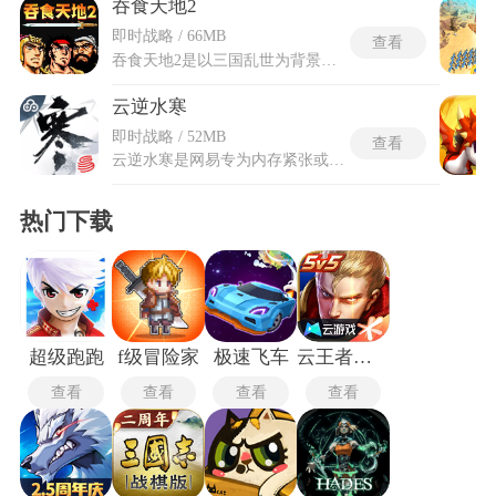
吞食天地2
即时战略 / 66MB
查看
吞食天地2是以三国乱世为背景的经典像素风角色扮演游戏，它完美复刻了昔日FC主机上的原版剧情、场景和全部角色，让老玩家瞬间穿越回那个在红白机前废寝忘食的年代。游戏开篇从刘备举兵讨伐黄巾开始，一路经历讨董卓、战吕布、夺荆州再入西蜀，直至北伐中原，完整呈现了波澜壮阔的三国演义故事。在尊重原作的基础上，对部分剧情细节做了合理增删，尤其补全了原版中一些语焉不详的桥段，让整个故事脉络更加通顺。吞食天地2手机版针对触屏操作优化了虚拟按键，并加入随时存档功能，让冒险更加轻松自在。
云逆水寒
即时战略 / 52MB
查看
云逆水寒是网易专为内存紧张或设备配置有限的玩家量身打造的一款云端游戏解决方案。与传统手游需要下载动辄几十个G的数据包不同，这款云端版本的客户端本体仅有几十兆大小，安装后几乎不占用手机存储空间。玩家只需通过这个小巧的启动器，便能直接连接至网易的云端服务器，实时畅玩完整的逆水寒手游内容。其原理是将游戏运行所需的庞大计算与渲染任务全部交由云端的高性能服务器完成，再将画面以高清流的形式实时传输回玩家的手机屏幕。
热门下载
超级跑跑
f级冒险家
极速飞车
云王者荣耀云游戏
查看
查看
查看
查看