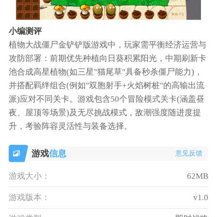
小编测评
植物大战僵尸金铲铲版游戏中，玩家需平衡经济运营与
攻防部署：前期优先种植向日葵积累阳光，中期刷新卡
池合成高星植物(如三星"猫尾草"具备秒杀僵尸能力)，
并搭配羁绊组合(例如"双胞射手+火焰树桩"的高输出流
派)应对不同关卡。游戏包含50个冒险模式关卡(涵盖昼
夜、屋顶等场景)及无尽挑战模式，敌潮强度随进度提
升，考验阵容灵活性与装备选择。
游戏
信息
意见反馈
游戏大小：
62MB
游戏版本：
v1.0