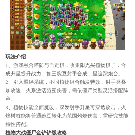
玩法介绍
1、游戏融合塔防与自走棋，收集阳光买植物棋子，合
成升星提升战力，如三豌豆射手合成二星追踪炮台。
2、引入羁绊系统，不同植物组合触发特效，射手类叠
加攻速、火系激活范围伤害，需依僵尸类型灵活搭配阵
容。
3、植物技能全面魔改，双发射手升星可穿透攻击，火
焰树桩能将普通豌豆转化为范围灼烧伤害，需研究技能
特性搭配。
植物大战僵尸金铲铲版攻略