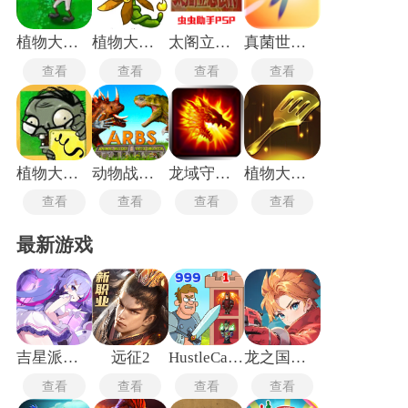
的成就感。
植物大战僵尸军事版
植物大战僵尸融合版二创版
太阁立志传4手机版
真菌世界手机版
查看
查看
查看
查看
植物大战僵尸XI版
动物战争模拟器老版本
龙域守卫中文版
植物大战僵尸金铲铲版
查看
查看
查看
查看
最新游戏
吉星派对手机版
远征2
HustleCastle中文版
龙之国物语畅享服
查看
查看
查看
查看