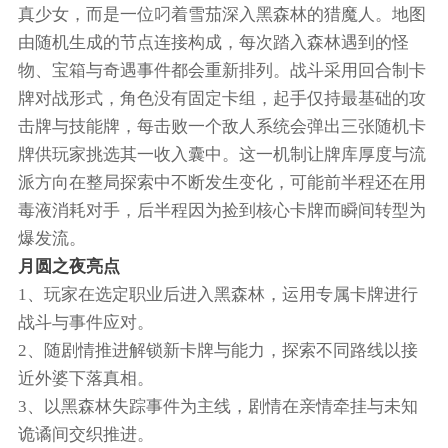
真少女，而是一位叼着雪茄深入黑森林的猎魔人。地图
由随机生成的节点连接构成，每次踏入森林遇到的怪
物、宝箱与奇遇事件都会重新排列。战斗采用回合制卡
牌对战形式，角色没有固定卡组，起手仅持最基础的攻
击牌与技能牌，每击败一个敌人系统会弹出三张随机卡
牌供玩家挑选其一收入囊中。这一机制让牌库厚度与流
派方向在整局探索中不断发生变化，可能前半程还在用
毒液消耗对手，后半程因为捡到核心卡牌而瞬间转型为
爆发流。
月圆之夜亮点
1、玩家在选定职业后进入黑森林，运用专属卡牌进行
战斗与事件应对。
2、随剧情推进解锁新卡牌与能力，探索不同路线以接
近外婆下落真相。
3、以黑森林失踪事件为主线，剧情在亲情牵挂与未知
诡谲间交织推进。