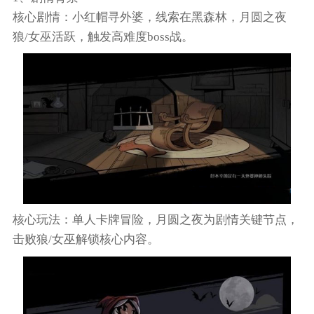
核心剧情：小红帽寻外婆，线索在黑森林，月圆之夜
狼/女巫活跃，触发高难度boss战。
核心玩法：单人卡牌冒险，月圆之夜为剧情关键节点，
击败狼/女巫解锁核心内容。