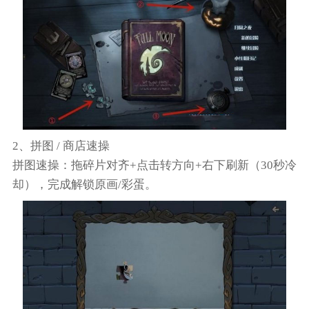
2、拼图 / 商店速操
拼图速操：拖碎片对齐+点击转方向+右下刷新（30秒冷
却），完成解锁原画/彩蛋。