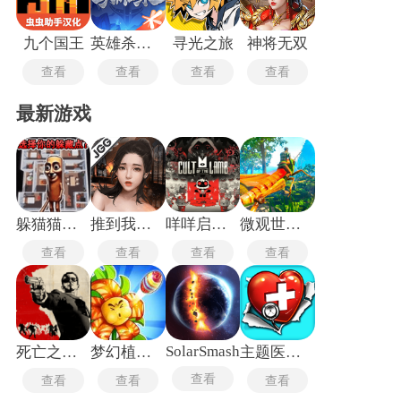
九个国王
英雄杀手机版
寻光之旅
神将无双
查看
查看
查看
查看
最新游戏
躲猫猫行动手机版
推到我总裁
咩咩启示录安卓版
微观世界生存
查看
查看
查看
查看
SolarSmash
死亡之屋2重制版
梦幻植物城
主题医院单机版
查看
查看
查看
查看