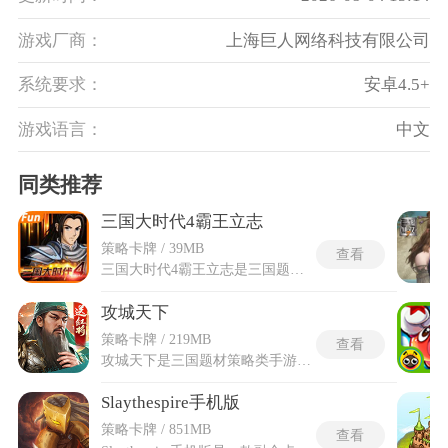
游戏厂商：
上海巨人网络科技有限公司
系统要求：
安卓4.5+
游戏语言：
中文
同类推荐
三国大时代4霸王立志
策略卡牌 / 39MB
查看
三国大时代4霸王立志是三国题材的策略冒险手游，玩家开局可选兵种与加点路线，前期的军队冲锋系统支持将兵力分成三队列阵，每次出战前敲定阵型与冲锋时机便是关键。游戏里大量特殊装备藏在地图角落，夜明珠固定在苍梧左边迷宫，吸血斧头在天山宝箱入手，奔着这些神器规划探索线路能让角色快速成型。三国大时代4霸王立志在野身份与自立机制要求玩家开局必须是平民，一旦加入势力就无法发起独立战争，云南城东墙外的小屋是开启自立任务的具体地点。副将直接招募规则方便扩充团队，战斗胜利后可直接将敌方英雄收编旗下，省去了复杂的登用流程。
攻城天下
策略卡牌 / 219MB
查看
攻城天下是三国题材策略类手游，玩家将化身一方君主，设计了二十余种特色玩法，涵盖了PVE和PVP两大方向。日常任务和限时活动等PVE内容产出基础培养材料，竞技场和国战等PVP玩法则奖励稀有道具。玩家可根据自身实力选择不同难度的挑战，全图共设一百六十余座城池，所有玩家共享同一张超大规模世界地图。玩家可率领历史名将并调度多兵种部队，在野外遭遇战后发起城池攻坚，攻陷城池后战力排名首位者可就任太守。攻城天下成功夺取敌方首都者可直接登基称帝，融合了后宫系统和星象系统等特色模块。军团管理和军团科技体系增加了日常资源的收益，每占领一个都城均可分封官位并领取丰厚资源。
Slaythespire手机版
策略卡牌 / 851MB
查看