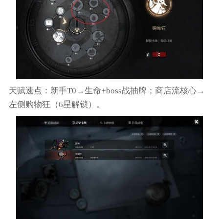
天赋速点：新手T0→生命+boss战抽牌；商店流核心→
左侧购物狂（6星解锁）。