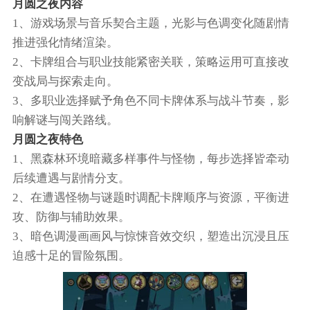
月圆之夜内容
1、游戏场景与音乐契合主题，光影与色调变化随剧情
推进强化情绪渲染。
2、卡牌组合与职业技能紧密关联，策略运用可直接改
变战局与探索走向。
3、多职业选择赋予角色不同卡牌体系与战斗节奏，影
响解谜与闯关路线。
月圆之夜特色
1、黑森林环境暗藏多样事件与怪物，每步选择皆牵动
后续遭遇与剧情分支。
2、在遭遇怪物与谜题时调配卡牌顺序与资源，平衡进
攻、防御与辅助效果。
3、暗色调漫画画风与惊悚音效交织，塑造出沉浸且压
迫感十足的冒险氛围。