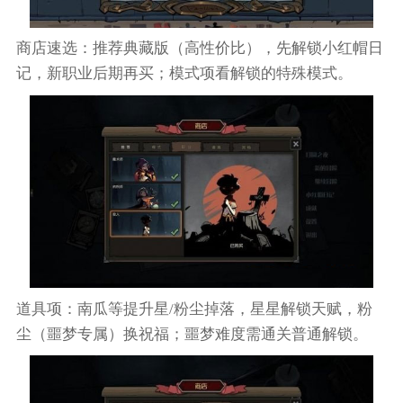
商店速选：推荐典藏版（高性价比），先解锁小红帽日
记，新职业后期再买；模式项看解锁的特殊模式。
道具项：南瓜等提升星/粉尘掉落，星星解锁天赋，粉
尘（噩梦专属）换祝福；噩梦难度需通关普通解锁。