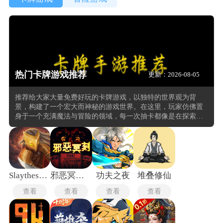
热门卡牌游戏推荐
更新：2026-08-05
推荐给大家大量免费好玩的卡牌游戏，以独特的世界观为背
景，构建了一个宏大而神秘的游戏世界。在这里，玩家仿佛置
身于一个充满魔法与冒险的领域，每一次抽卡都像是在探索未
知的宝藏，每一场对战都是智慧与勇气的较量。玩家在卡牌收
集与搭配的过程中，能够体验到无尽的乐趣。游戏的难度曲线
设计得恰到好处，无论是新手玩家还是资深卡牌爱好者，都能
在其中找到属于自己的挑战与成就感。
Slaythespire手机版
邪恶冥刻中文版
功夫之夜
堆叠修仙
查看
查看
查看
查看