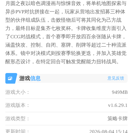
月圆之夜以暗色调漫画与惊悚音效，将单机地图探索与
异步PVP对抗拼接在一起，玩家从营地出发招募三种体
型的伙伴组成队伍，击败怪物后可将其同化为己方战
力，最终目标是集齐七枚奖杯。卡牌收集维度方面引入
了CCG对战模式，首个赛季即开放四百余张随从卡牌，
涵盖快攻、控制、自闭、塞牌、削牌等超过二十种流派
体系。镜中对决模式则按赛季轮换更迭，并加入英雄觉
醒形态设计，在特定回合可触发觉醒能力扭转战局。
游戏
信息
意见反馈
游戏大小：
949MB
游戏版本：
v1.6.29.1
游戏类型：
策略卡牌
更新时间：
2026-08-04 15:14