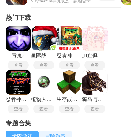
Slaythespire手机版是一款融合卡牌构筑与随机冒险的策略游戏，玩家以不同职业身份攀登神秘尖塔，每局地图、敌人、卡牌与遗物均随机生成，带来不重复的闯关体验。Slaythespire以回合制卡牌对战为核心，通过收集、筛选卡牌搭配遗物效果形成专属战术，逐层挑战普通敌人、精英怪与最终首领，在不断试错与优化卡组中感受策略博弈乐趣，Slaythespire兼具随机性与深度策略性，让每一次爬塔都有全新的探索与战斗感受，玩法耐玩且富有挑战，能持续带来新鲜的策略闯关体验。
热门下载
青鬼2
星际战争异形入侵最新版
忍者神龟安卓版
加查俱乐部可爱屋
查看
查看
查看
查看
忍者神龟格斗中文版
植物大战僵尸TV触控版
生存战争2.3插件版
骑马与砍杀2中文版
查看
查看
查看
查看
专题合集
卡牌游戏
冒险游戏