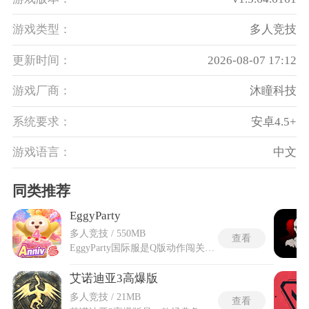
游戏类型：
多人竞技
更新时间：
2026-08-07 17:12
游戏厂商：
沐瞳科技
系统要求：
安卓4.5+
游戏语言：
中文
同类推荐
EggyParty
多人竞技 / 550MB
查看
EggyParty国际服是Q版动作闯关手游，操控圆滚滚的蛋仔角色，在百人混战中奔跑跳跃，争夺最后的胜利。游戏采用可爱卡通画风，蛋仔们拥有各种搞怪表情和鲜艳配色，每个关卡场景都充满童趣，从旋转风车、移动跳板到弹射花朵，机关设计层出不穷。核心玩法类似经典综艺闯关，每局最多一百名玩家同场出发，你需要越过障碍、躲避滚球和落锤，在限定时间内抵达终点，且只有前三十名能晋级下一轮，直至最终决出唯一冠军。EggyParty国际服带来了专属福利礼包，内含限定皮肤、表情和动作，同时新增了一批原创地图，如糖果工厂和太空站，体验与国服有所区分。
艾诺迪亚3高爆版
多人竞技 / 21MB
查看