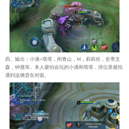
四、输出：小满+塔塔，闲青山，M，莉莉丝，史蒂文
森，钟馗等。本人最怕会玩的小满和塔塔，排位里最怕
遇到这俩货在对面。