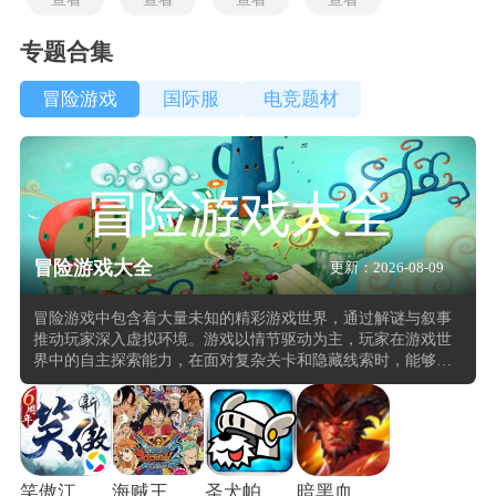
专题合集
冒险游戏
国际服
电竞题材
冒险游戏大全
更新：2026-08-09
冒险游戏中包含着大量未知的精彩游戏世界，通过解谜与叙事
推动玩家深入虚拟环境。游戏以情节驱动为主，玩家在游戏世
界中的自主探索能力，在面对复杂关卡和隐藏线索时，能够通
过观察、推理和逻辑判断来推进剧情发展。游戏机制往往围绕
着环境互动展开，玩家需要与场景中的物体、角色或机制进行
交互，解锁新的路径或揭示故事背景。这种设计增强沉浸感，
也使得每一次探索都充满不确定性与惊喜。
笑傲江湖OL
海贼王巨人战争2汉化版
圣犬帕拉中文版
暗黑血统旧版本