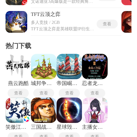
艾诺迪亚3高爆版是一款经典角色扮演冒险游戏，延续原版暗黑奇幻世界观，以光与暗的势力交锋为核心，讲述一段充满史诗感的冒险故事。艾诺迪亚3高爆版在保留原作精髓的基础上，大幅提升装备和金币掉落概率，优化战斗体验，让玩家无需长时间重复刷图，就能轻松获取顶级装备和资源，新增高爆专属副本，专属副本内掉落独家装备，难度适中，既能带来挑战感，也能让玩家快速积累优质资源。艾诺迪亚3高爆版包含六大特色职业，搭配丰富的技能组合和佣兵系统，还有广阔的开放地图和海量剧情任务，既适合怀旧玩家重温经典，也能让新玩家快速沉浸其中，感受畅快的冒险与成长乐趣。
TFT云顶之弈
多人竞技 / 2GB
查看
TFT云顶之弈是英雄联盟IP衍生的自走棋策略手游，八名玩家同场竞技直至决出唯一胜者。八人混战淘汰制是游戏最核心的对抗框架，每轮对局后排名末位的玩家率先出局。共享选秀环节在特定回合开启，八名玩家的小小英雄同时进入选秀区域争夺装备或棋子。英雄升星系统规定三个相同一星棋子自动合成二星，三个相同二星棋子合成三星，星级提升直接增强属性与技能效果。TFT云顶之弈的小小英雄等级决定可上场棋子的数量上限，消耗金币购买经验即可提升等级。野怪回合在每个阶段最后出现，击败后掉落战利品法球，法球按灰色、蓝色、金色三个稀有度等级产出金币、装备或棋子。
热门下载
燕云跑酷
城邦争霸无敌版
帝国崛起手机版
忍者龙剑传3无敌版
查看
查看
查看
查看
笑傲江湖OL
三国战纪街机手机版
星球毁灭模拟器2.7.0
主播女孩重度依赖
查看
查看
查看
查看