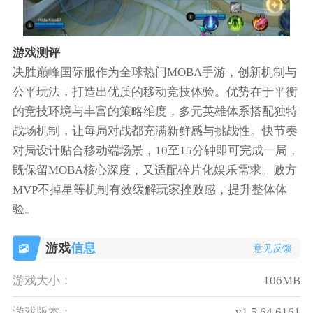
游戏测评
决胜巅峰国际服作为全球热门MOBA手游，创新机制与
公平玩法，打造出优质的移动竞技体验。优势在于平衡
的竞技环境与丰富的策略维度，多元英雄体系搭配独特
战场机制，让每局对战都充满新鲜感与挑战性。快节奏
对局设计贴合移动端场景，10至15分钟即可完成一局，
既保留MOBA核心深度，又适配碎片化娱乐需求。败方
MVP不掉星等机制有效缓解玩家挫败感，提升整体体
验。
游戏
信息
意见反馈
游戏大小：
106MB
游戏版本：
v1.5.64.6161