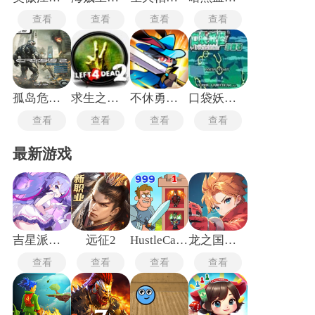
查看
查看
查看
查看
孤岛危机2中文版
求生之路2手机版
不休勇者传说
口袋妖怪绿宝石最新版
查看
查看
查看
查看
最新游戏
吉星派对手机版
远征2
HustleCastle中文版
龙之国物语畅享服
查看
查看
查看
查看