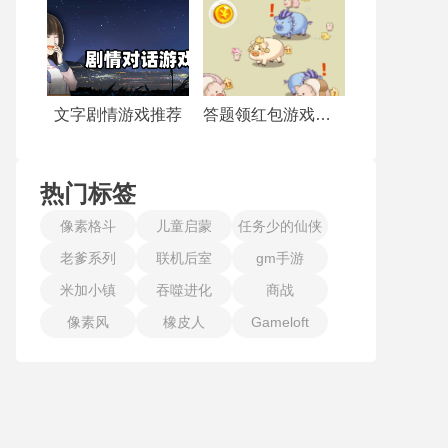
文字剧情游戏推荐
答题领红包游戏合集
热门标签
像素格斗
儿童启蒙
任务少的仙侠
老爹系列
联机后室
gm手游
手游
米加小镇
吞噬进化
商战
像素风
橡皮人
Gameloft