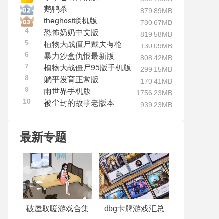
鹅鸭杀
879.89MB
theghost联机版
780.67MB
4
恐怖奶奶中文版
819.58MB
5
植物大战僵尸戴夫有枪
130.09MB
6
暴力沙盒仇恨最新版
808.42MB
7
植物大战僵尸95版手机版
299.15MB
8
躺平发育正常版
170.41MB
9
雨世界手机版
1756.23MB
10
被尘封的故事老版本
939.23MB
最新专题
破屋取暖游戏合集
dbg卡牌游戏汇总