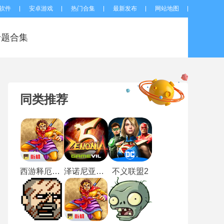
软件
安卓游戏
热门合集
最新发布
网站地图
专题合集
同类推荐
西游释厄传群魔乱舞
泽诺尼亚5中文版
不义联盟2