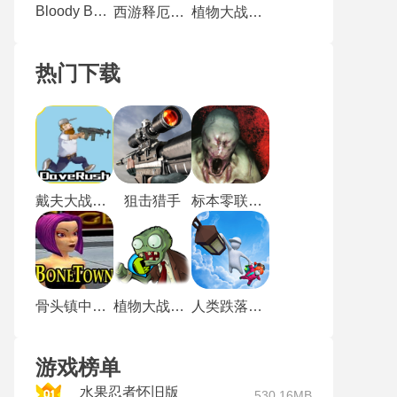
Bloody Bastards
西游释厄传手机版
植物大战僵尸戴夫有枪
热门下载
戴夫大战僵尸m木糖m
狙击猎手
标本零联机版
骨头镇中文版
植物大战僵尸玩梗版
人类跌落梦境
游戏榜单
水果忍者怀旧版
530.16MB