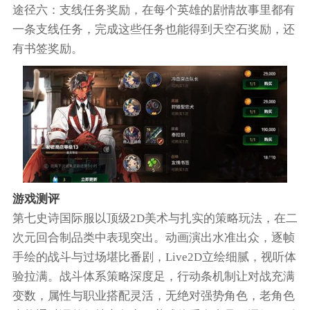
途径六：支线任务奖励，在每个英雄的剧情故事里都有
一条支线任务，完成这些任务也能得到天空石奖励，还
有书签奖励。
游戏测评
第七史诗国际服以顶级2D美术与扎实的策略玩法，在二
次元回合制品类中表现突出。动画演出水准出众，逐帧
手绘的战斗与过场堪比番剧，Live2D立绘细腻，视听体
验拉满。战斗体系策略深度足，行动条机制让对战充满
变数，属性与职业搭配灵活，无绝对强势角色，老角色