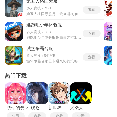
第五人格国际服
多人竞技 / 2GB
查看
第五人格国际服是一款3D非对称竞技玩法游戏，以哥特式视觉效果与悬疑故事情节交织，构筑出暗色迷离的非对称竞技舞台，为玩家带来沉浸且紧张的独特体验。游戏中玩家可扮演求生者或监管者两大阵营，四位求生者需协作破译五台密码机并开启大门逃生，监管者则以淘汰所有求生者为唯一目标。哥特氛围的场景与跌宕剧情深化对抗张力，不对称规则使双方策略迥异，追逐与反制、信任与背叛在幽暗背景中交织上演，让每局既充满未知惊悚，又蕴含心理博弈与操作较量的双重魅力。
逃跑吧少年体验服
多人竞技 / 1GB
查看
逃跑吧少年体验服是由官方推出的体验测试版本，在该版本里可以抢先体验到测试的最新游戏内容和活动，游戏构建了色彩鲜明、场景精致的虚拟世界，并围绕逃生与追捕两大核心阵营展开激烈博弈，以4v1或8v2作为基础对抗模式，扮演逃生者的玩家需要运用场景元素与丰富道具进行协作、潜行，最终开启逃生门，而扮演追捕者的玩家则需利用技能与策略，侦测并阻止所有对手逃脱。逃跑吧少年体验服采用了非对称的对抗结构模式，结合团队合作与个人操作的玩法，为玩家创造出紧张刺激且充满变数的竞技乐趣，为玩家提供差异化的角色体验。
城堡争霸台服
多人竞技 / 541MB
查看
城堡争霸台服是卡通风格的策略塔防类游戏，玩家将化身城堡领主，从零开始建设自己的领地，招募各具特色的英雄、训练多样兵种，通过合理布局防御建筑打造坚不可摧的城堡，同时主动出击掠夺其他领主的资源。城堡争霸台服适配台湾地区的网络环境，同步游戏核心玩法的同时，会结合当地玩家习惯优化运营活动与界面展示，和其他地区服务器相互独立，数据不互通，玩家可在该服务器体验专属的游戏内容与福利。游戏融合了建设、养成与竞技元素，英雄可通过升级、刷新天赋提升战力，兵种搭配与战术布局直接决定战斗胜负。
热门下载
致命的爱
斗破苍穹三年之约
新世界狂欢最新版
火柴人对决无广告版
查看
查看
查看
查看