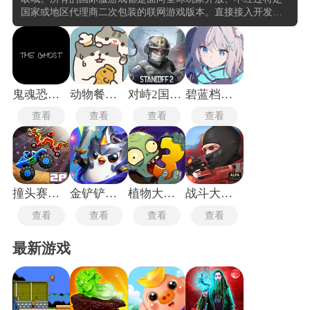
国家或地区代理商二次包装的联网游戏版本。直接接入开发商
设在海外或全球加速网络上的服务器，与不同语言、不同时区
的玩家共用同一套客户端、同一个排行榜和同一个交易市场。
打开任何一款国际服游戏，需要自行选择服务器节点的登录界
面，以及默认显示英文或日文的主菜单。国际服通常是最先获
得新角色、新地图和新玩法的版本，更新时间与开发商总部公
告同步。
鬼魂恐怖生存国际服
动物餐厅国际服
对峙2国际服
碧蓝档案国际服
查看
查看
查看
查看
撞头赛车国际服
金铲铲之战国际服
植物大战僵尸3国际服
战斗大师国际服
查看
查看
查看
查看
最新游戏