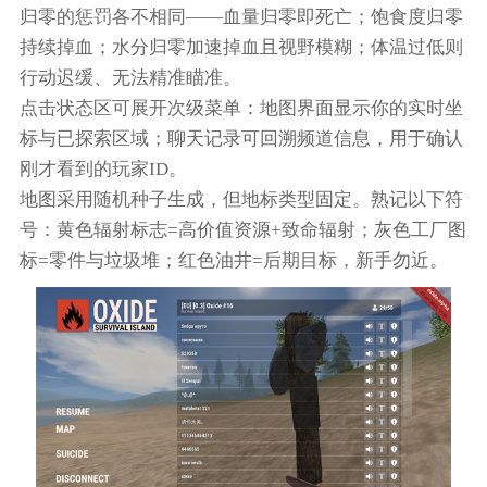
归零的惩罚各不相同——血量归零即死亡；饱食度归零
持续掉血；水分归零加速掉血且视野模糊；体温过低则
行动迟缓、无法精准瞄准。
点击状态区可展开次级菜单：地图界面显示你的实时坐
标与已探索区域；聊天记录可回溯频道信息，用于确认
刚才看到的玩家ID。
地图采用随机种子生成，但地标类型固定。熟记以下符
号：黄色辐射标志=高价值资源+致命辐射；灰色工厂图
标=零件与垃圾堆；红色油井=后期目标，新手勿近。