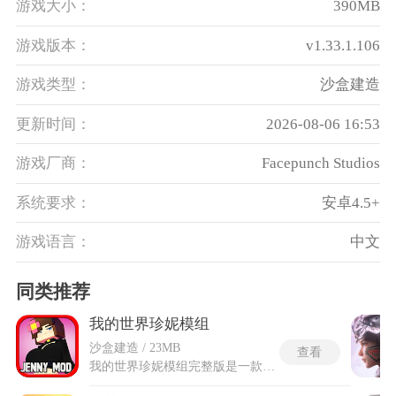
游戏大小：
390MB
游戏版本：
v1.33.1.106
游戏类型：
沙盒建造
更新时间：
2026-08-06 16:53
游戏厂商：
Facepunch Studios
系统要求：
安卓4.5+
游戏语言：
中文
同类推荐
我的世界珍妮模组
沙盒建造 / 23MB
查看
我的世界珍妮模组完整版是一款像素画风的沙盒冒险游戏，注入了全新互动体验，模组添加名为珍妮的智能NPC角色，带来丰富陪伴与互动玩法，进入游戏后可在平原生物群系的特色小屋中找到珍妮，也能在创造模式下直接生成。我的世界珍妮模组完整版解锁全部角色与互动内容，可跟随、战斗辅助Jenny Mod，完整好感度系统，解锁全部动画与专属剧情，支持1.12.2-1.21全版本，优化流畅、无缺失内容。通过对话、送礼等方式提升彼此羁绊，在保留原版自由玩法的同时，增添了充满温度的陪伴体验，让单人沙盒冒险更具沉浸感与趣味性。