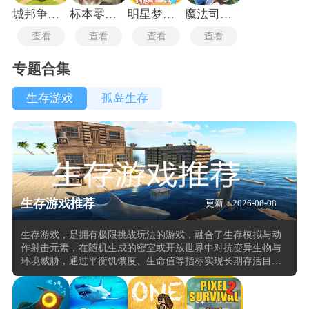
城邦争霸黑暗帝国版
标本零汉化版
明星梦工厂
魔法司书阿莉艾娜七英杰之书
查看
查看
查看
查看
专题合集
生存游戏
孤岛生存
生存游戏推荐
更新：2026-08-08
生存游戏，是拥有极限挑战玩法的游戏，融合了生存模拟与动
作射击元素，在随机生成的密室或开放世界中对抗变异生物与
环境威胁，通过平衡饥饿度、生命值等指标实现长期存活目
标。核心聚焦于玩家在动态危险环境中的生存决策与资源管
理。游戏以宇宙飞船操控为核心机制，玩家需在陨石雨中穿梭
探险，同时收集散落道具以维持角色存续，过程强调实时应变