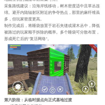
采集路线建议：沿海岸线移动，树木密度适中且草丛连
绵。避开内陆辐射区附近的争夺热点，那里的麻纤维虽
多，但玩家密度更高。
制作完成后，将睡袋放置于岩石夹缝或灌木丛中，降低
被路过的玩家顺手拆除的概率。多个睡袋可分散布置，
形成死亡后的"复活网络"。
第六阶段：从临时据点向正式基地过渡