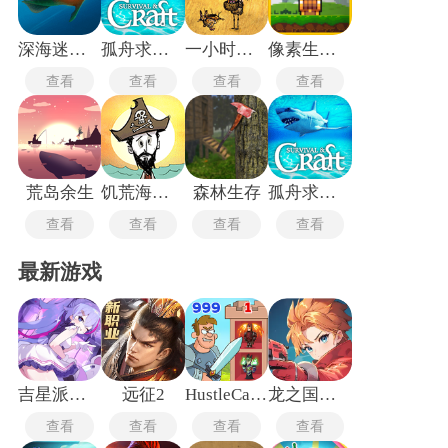
与策略规划，而非单纯依赖反应速度。
深海迷航手机版
孤舟求生联机版
一小时人生旧版
像素生存者2
查看
查看
查看
查看
荒岛余生
饥荒海难手机版
森林生存
孤舟求生正版
查看
查看
查看
查看
最新游戏
吉星派对手机版
远征2
HustleCastle中文版
龙之国物语畅享服
查看
查看
查看
查看