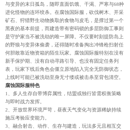
与变异的末日孤岛，随即直面饥饿、干渴、严寒与68种
进化怪物的连环绞杀。在腐蚀国际服，砍伐树木、开采
矿石、狩猎野生动物换取的食物与皮毛，是撑过第一个
黑夜的基本前提，而建造带有密码锁的多层防御工事则
是守护家当不被洗劫的唯一屏障。不仅要时刻提防岛上
的野狼与变异体偷袭，还得随时准备掏出冲锋枪扫射任
何胆敢靠近物资箱的陌生玩家。腐蚀国际服特别在没有
新手保护期、没有自动寻路引导、也没有固定任务列
表，玩家下线后角色会僵立原地陷入完全无防御状态，
上线时可能已被洗劫至身无寸缕或被击杀至背包清空。
腐蚀国际服特色
1、多人生存自带博弈属性，结盟或独行皆需权衡策略
与即时战力发挥。
2、开放世界环境严苛，昼夜天气变化与资源稀缺持续
施压考验应变能力。
3、融合射击、动作、生存与建造，玩法多元且相互交