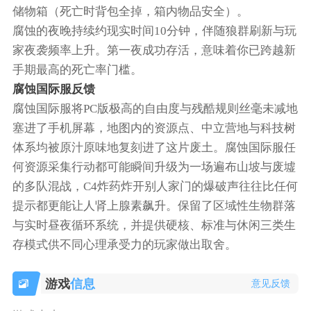
储物箱（死亡时背包全掉，箱内物品安全）。
腐蚀的夜晚持续约现实时间10分钟，伴随狼群刷新与玩
家夜袭频率上升。第一夜成功存活，意味着你已跨越新
手期最高的死亡率门槛。
腐蚀国际服反馈
腐蚀国际服将PC版极高的自由度与残酷规则丝毫未减地
塞进了手机屏幕，地图内的资源点、中立营地与科技树
体系均被原汁原味地复刻进了这片废土。腐蚀国际服任
何资源采集行动都可能瞬间升级为一场遍布山坡与废墟
的多队混战，C4炸药炸开别人家门的爆破声往往比任何
提示都更能让人肾上腺素飙升。保留了区域性生物群落
与实时昼夜循环系统，并提供硬核、标准与休闲三类生
存模式供不同心理承受力的玩家做出取舍。
游戏
信息
意见反馈