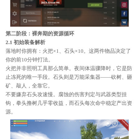
第二阶段：裸奔期的资源循环
2.1 初始装备解析
落地时你拥有：火把×1、石头×10。这两件物品决定了
你的前10分钟打法。
火把并非照明工具那么简单。夜间体温骤降时，它是防
止冻死的唯一手段。石头则是万能采集器——砍树、砸
矿、敲人，全靠它。
不要嫌弃石头攻速慢。腐蚀的伤害判定与武器类型挂
钩，拳头撸树几乎零收益，而石头每次命中稳定产出资
源。