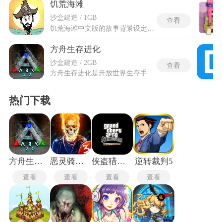
饥荒海滩
沙盒建造 / 1GB
查看
饥荒海滩中文版的故事背景设定在危机四伏的热带无人岛，玩家将扮演主角，在这片陌生的海域与岛屿间穿行，收集资源、对抗生物、建造木筏，在昼夜与天气变化中艰难求生。海洋探索是本作的主要内容，玩家可制作木板出海，采集海带补充能量，同时应对水母、鱼类的攻击，还要时刻关注船只耐久度，避免葬身大海。多样的角色选择与自动存档机制，也为求生之旅增添了更多变数与保障。饥荒海滩中文版完成了全内容汉化的版本，界面、道具说明、任务文本均已转为中文，让玩家无语言障碍地体验荒岛求生的全部内容。
方舟生存进化
沙盒建造 / 2GB
查看
方舟生存进化是开放世界生存手游，构建了一个面积约396平方千米的无缝开放世界，森林、雪原、深海、沼泽与熔岩洞穴等九大生态群落各自承载着不同习性的远古生物，从赤手空拳的状态起步，采集燧石与木材制成第一把石镐后便开始与饥饿、脱水、极端温度展开持续对抗。任何可见的生物均可被打晕后喂食对应的饲料或浆果来完成驯服，甲龙擅长采集金属矿藏，风神翼龙背上可搭建移动式空中堡垒，霸王龙则是攻坚与领地防守的支柱战力，上百种可驯服单位各自在采集、运输、战斗三条链路中占据不可替代的生态位。
热门下载
方舟生存进化上帝模式
恶灵骑士3中文版
侠盗猎车手圣安地列斯
逆转裁判5
查看
查看
查看
查看