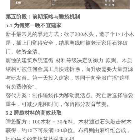
第五阶段：前期策略与睡袋机制
5.1 为何第一晚不宜建家
新手最常见的暴毙方式：砍了200木头，造了个1×1小木
屋，插上门觉得安全，结果离线时被老玩家用石斧破
门、物资全清。
腐蚀的建筑系统遵循"材料等级决定防御力"原则。木质
结构可被任何金属工具快速拆除，而升级需要大量资源
与研发台。第一天投入建家，等同于向全服广播"这里
有免费物资"。
替代方案：制作睡袋作为移动复活点。死亡后选择睡袋
重生，可减少跑图时间，保留部分发育节奏。
5.2 睡袋材料的高效获取
睡袋配方：100木材 + 30布料。木材通过石头敲击树木
获得，约10下可采满100单位。布料则由麻纤维合成，
地面生长的低矮草丛采集可得。