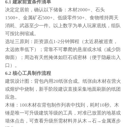
6.1 建家前置条件清单
决定定居前，确认以下储备：木材2000+、石头
1500+、金属矿石500+、低级零件50+、食物维持两天
消耗、武器至少一件。以上数字为单人玩家底线，组队
可按比例缩减。
选址三原则：距资源点1-2分钟脚程（太近易被巡查，
太远效率低下）；背靠不可攀爬的悬崖或水域（减少防
御面）；周边有天然掩体如巨石或密林（便于隐蔽出入
口）。
6.2 核心工具制作流程
建筑设计图：背包内用20纸张合成。纸张由木材在营火
或熔炉中烧制，新手阶段建议直接采集地面刷新的纸团
应急。
木锤：100木材在背包制作列表中找到，耗时10秒。木
锤是唯一可升级建筑等级的工具，对准已放置的地基或
墙体点击，可查看升级所需材料并从木→石→金属逐步