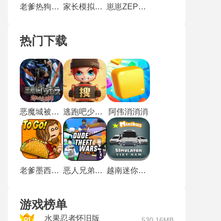
老爹热狗店无限金币版
家长模拟器手机版
崽崽ZEPETO最新版
热门下载
恶魔城被夺走的刻印
逃跑吧少年小米版
阿伟消消消
老爹墨西哥塔可饼店
恶人兄弟战争
越南迷你卡车模拟器
游戏榜单
水果忍者怀旧版
530.16MB