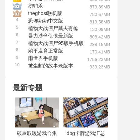
鹅鸭杀
879.89MB
theghost联机版
780.67MB
4
恐怖奶奶中文版
819.58MB
5
植物大战僵尸戴夫有枪
130.09MB
6
暴力沙盒仇恨最新版
808.42MB
7
植物大战僵尸95版手机版
299.15MB
8
躺平发育正常版
170.41MB
9
雨世界手机版
1756.23MB
10
被尘封的故事老版本
939.23MB
最新专题
破屋取暖游戏合集
dbg卡牌游戏汇总