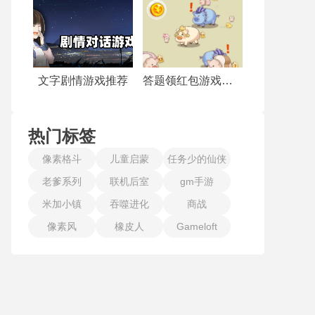
文字剧情游戏推荐
答题领红包游戏合集
热门标签
像素格斗
儿童启蒙
任务少的仙侠
老爹系列
联机后室
gm手游
手游
米加小镇
吞噬进化
商战
像素风
橡皮人
Gameloft