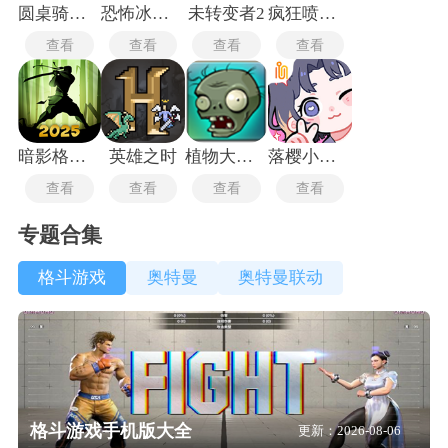
圆桌骑士单机版
恐怖冰淇淋5黑客模组
未转变者2
疯狂喷气机2中文版
查看
查看
查看
查看
暗影格斗2手机版
英雄之时
植物大战僵尸1.0.0版本
落樱小屋2最新版
查看
查看
查看
查看
专题合集
格斗游戏
奥特曼
奥特曼联动
格斗游戏手机版大全
更新：2026-08-06