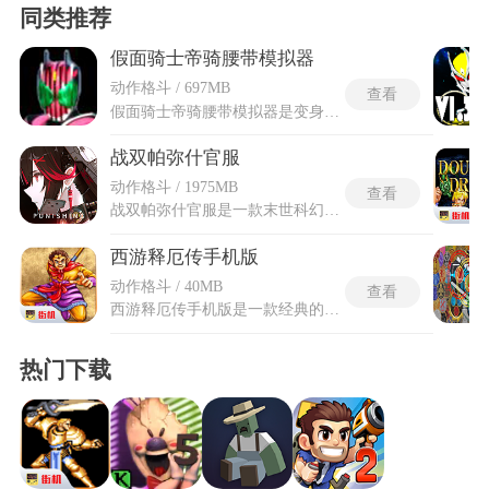
同类推荐
假面骑士帝骑腰带模拟器
动作格斗 / 697MB
查看
假面骑士帝骑腰带模拟器是变身模拟类游戏，打开后屏幕中央即呈现一条未插入卡牌的帝骑驱动器模型，点击左侧蓝色启动按钮触发待机音效与灯光动画，左右滑动浏览涵盖空我、龙骑、555等跨世代骑士的完整卡牌库，选定目标卡片后拖入腰带中间卡槽并合拢两侧机体，完整的声光变身序列随即启动。卡牌插入采用缓慢拖动技巧时可触发更细腻的动画与震动反馈，手机倾斜动作同步反映腰带摆动效果。假面骑士帝骑腰带模拟器1.2的音频系统收录了原作变身音、待机音、必杀技音以及我只是路过的假面骑士等标志性台词语音包，听觉层面的沉浸感完全对齐特摄原片。
战双帕弥什官服
动作格斗 / 1975MB
查看
战双帕弥什官服是一款末世科幻题材的3D动作手游，由库洛游戏开发，背景设定在2079年帕弥什病毒爆发的未来世界，人类文明濒临崩溃，玩家作为指挥官带领仿生人形“构造体”展开生存之战。游戏融合了即时战斗与创新三消机制，通过消除红黄蓝信号球触发技能，搭配普攻、闪避与必杀技打出华丽连招。角色涵盖露西亚、里等众多构造体，技能各异，关卡包括主线剧情、日常副本、幻痛囚笼和纷争战区等，辅以养成系统和多语言声优配置。
西游释厄传手机版
动作格斗 / 40MB
查看
西游释厄传手机版是一款经典的西游题材横版街机手游，曾几何时仅在街机厅可体验，如今在手机上即可流畅重温。游戏保留原作横版闯关节奏与打击手感，以西游题材为脉络，玩家将扮演角色闯荡关卡，击败各路妖魔与头目。画面与动作风格延续街机韵味，招式判定与连击反馈力求还原昔日畅快体验。操作针对移动端适配，使方向控制与技能释放连贯顺手，支持在不同场景下重温熟悉的战斗与剧情段落。整体以情怀与可玩性并重，为喜爱横版动作与西游故事的玩家提供可随时进入的怀旧战场。
热门下载