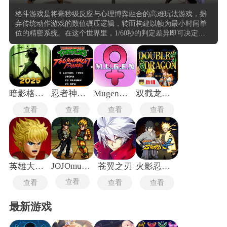
格斗游戏是将毫秒级反应与心理博弈融合的高难玩法游戏，摒
弃传统动作游戏的数值碾压逻辑，转而构建以帧为最小时间单
位的精密系统。在这个世界里，1/60秒的判定差异即可决定胜
负走向。从街头霸王II确立的六键位布局到现代作品中的拆招机
制，这类作品始终围绕立回、压制、择的三角循环展开深度博
弈家需在瞬息间完成距离把控、招式预判与资源管理的复合运
算，将生理机能的极限与策略思维的纵深推向同频共振的境
界。
暗影格斗2手机版
忍者神龟格斗最新版
Mugen全女格斗手机版
双截龙格斗老版本
查看
查看
查看
查看
JOJOmugen
英雄大作战x绿血版
苍翼之刃
火影忍者究极风暴4中文版
查看
查看
查看
查看
最新游戏