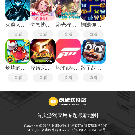
火柴人格斗家无敌版
梦想协奏曲
沁光柠檬即兴曲
蝴蝶连连看
查看
查看
查看
查看
燃烧的蔬菜2经典版
泽诺尼亚传奇5中文版
地平线4测试版
骰子战争最新版
查看
查看
查看
查看
首页
游戏
应用
专题
最新
地图
Copyright @ 2026 创速软件站如您有好的建议请联络我们！
All Rights 创速软件站 Reserved.
沪ICP备2025150898号-3