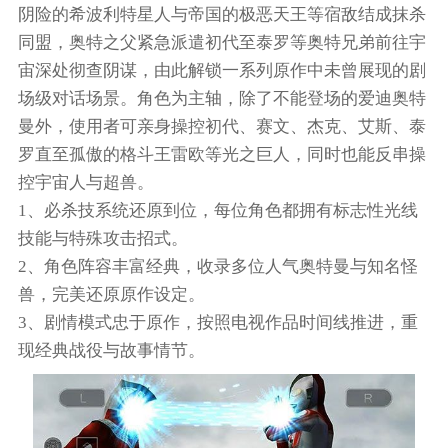
阴险的希波利特星人与帝国的极恶天王等宿敌结成抹杀
同盟，奥特之父紧急派遣初代至泰罗等奥特兄弟前往宇
宙深处彻查阴谋，由此解锁一系列原作中未曾展现的剧
场级对话场景。角色为主轴，除了不能登场的爱迪奥特
曼外，使用者可亲身操控初代、赛文、杰克、艾斯、泰
罗直至孤傲的格斗王雷欧等光之巨人，同时也能反串操
控宇宙人与超兽。
1、必杀技系统还原到位，每位角色都拥有标志性光线
技能与特殊攻击招式。
2、角色阵容丰富经典，收录多位人气奥特曼与知名怪
兽，完美还原原作设定。
3、剧情模式忠于原作，按照电视作品时间线推进，重
现经典战役与故事情节。