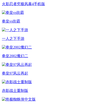
火影忍者究极风暴4手机版
拳皇vs街霸
一人之下手游
拳皇2002魔幻二
拳皇97风云再起
赤影战士重制版