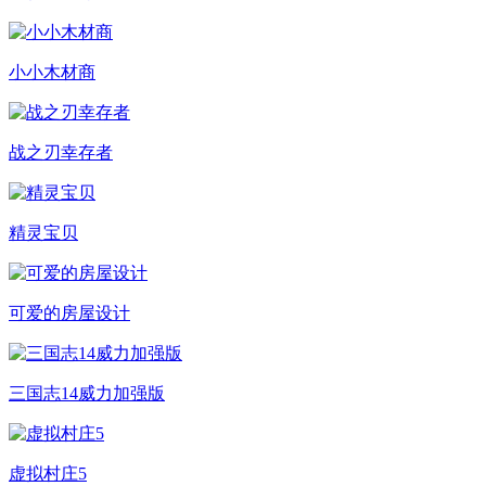
小小木材商
战之刃幸存者
精灵宝贝
可爱的房屋设计
三国志14威力加强版
虚拟村庄5