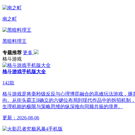
南之町
黑暗料理王
专题推荐
更多
格斗游戏
格斗游戏手机版大全
142
款
格斗游戏是将毫秒级反应与心理博弈融合的高难玩法游戏，摒弃
向。从街头霸王II确立的六键位布局到现代作品中的拆招机
生理机能的极限与策略思维的纵深推向同频共振的境界。
更新：
2026-08-06