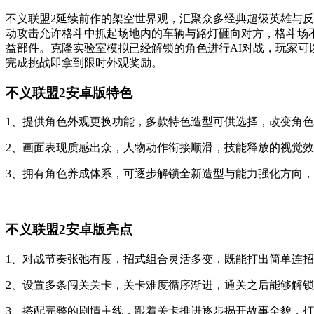
不义联盟2延续前作的架空世界观，汇聚众多经典超级英雄与
动攻击允许格斗中抓起场地内的车辆与路灯砸向对方，格斗场
益部件。克隆实验室模拟已经解锁的角色进行AI对战，玩家
完成挑战即拿到限时外观奖励。
不义联盟2安卓版特色
1、提供角色外观更换功能，多款特色造型可供选择，改变角
2、画面表现质感出众，人物动作衔接顺滑，技能释放的视觉
3、拥有角色养成体系，可逐步解锁全新造型与能力强化方向
不义联盟2安卓版亮点
1、对战节奏张弛有度，招式组合灵活多变，既能打出简单连
2、设置多条闯关关卡，关卡难度循序渐进，通关之后能够解
3、搭配完整的剧情主线，跟着关卡推进逐步揭开故事全貌，