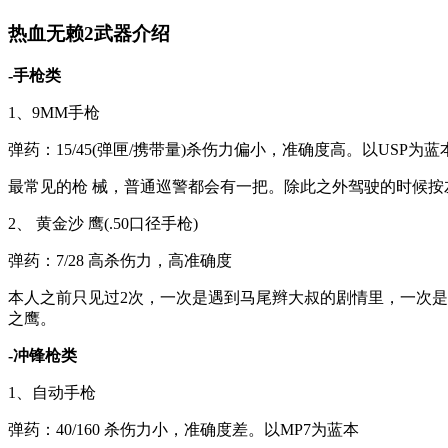
热血无赖2武器介绍
-手枪类
1、9MM手枪
弹药：15/45(弹匣/携带量)杀伤力偏小，准确度高。以USP为蓝
最常见的枪 械，普通巡警都会有一把。除此之外驾驶的时候按左s
2、 黄金沙 鹰(.50口径手枪)
弹药：7/28 高杀伤力，高准确度
本人之前只见过2次，一次是遇到马尾辫大叔的剧情里，一次是
之鹰。
-冲锋枪类
1、自动手枪
弹药：40/160 杀伤力小，准确度差。以MP7为蓝本