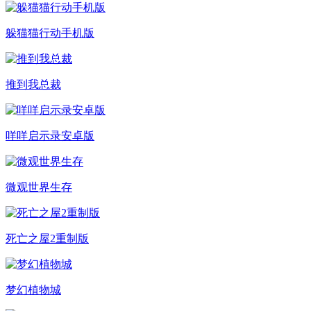
躲猫猫行动手机版
推到我总裁
咩咩启示录安卓版
微观世界生存
死亡之屋2重制版
梦幻植物城