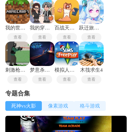
我的世界1.16版本
我的穿越人生
百战天虫安卓版
跃迁旅人单机版
查看
查看
查看
查看
刺激枪战先锋
梦意杀机增强版
模拟人生4中文版
木筏求生4
查看
查看
查看
查看
专题合集
死神vs火影
像素游戏
格斗游戏