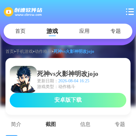
游戏
首页
应用
专题
首页
手机游戏
动作格斗
死神vs火影神明改jojo
死神vs火影神明改jojo
更新日期：
2026-08-04 16:25
游戏类型：动作格斗
安卓版下载
简介
截图
信息
专题