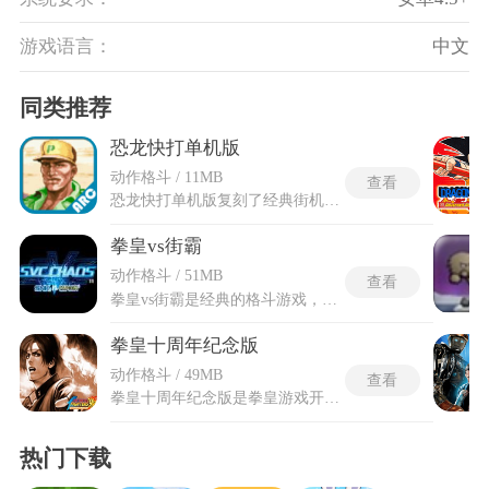
游戏语言：
中文
同类推荐
恐龙快打单机版
动作格斗 / 11MB
查看
恐龙快打单机版复刻了经典街机闯关玩法，角色设定包含近战强力的杰克和灵活敏捷的汉娜及强壮有力的穆斯塔法与攻击范围广阔的麦斯，每个角色的攻击速度和必杀技效果均不相同。关卡结构总计八个主线关卡，每个关卡包含独立的场景设计和镇守关底的强大头目。武器系统涵盖手枪和霰弹枪及来复枪与棍棒和刀具等多种类型，不同武器的攻击距离和伤害输出各有差异。恐龙快打单机版的弹药机制为所有枪械道具设定明确的弹药数量，弹药用尽后该武器只能作为一次性投掷道具使用。单机版容器互动允许玩家将木桶和箱子等场景道具抬起并投掷出去，容器内部的隐藏物品在破碎后掉落。
拳皇vs街霸
动作格斗 / 51MB
查看
拳皇vs街霸是经典的格斗游戏，汇聚了拳皇与街霸系列中的众多角色，还原了双方标志性的格斗风格与技能体系。保留了前冲、疾退、受身等核心位移手段，更在能量管理上开发了充能暴走机制，当角色位于版边或血线告急时，战术决策的密度会急剧上升。拳皇vs街下载手机版无需依赖外部网络连接，也不用与其他玩家实时互动，仅凭单台设备就能完整体验全部游戏内容，所有对战、闯关等玩法都可独立完成，无需额外加载外部资源。玩家可自由选择心仪角色，在各类对战模式中施展连招、比拼技巧，解锁隐藏内容，开启一场酣畅淋漓的格斗对决。
拳皇十周年纪念版
动作格斗 / 49MB
查看
拳皇十周年纪念版是拳皇游戏开发商为庆贺系列历程而推出的合集性质作品，把原作中需要精确摇杆指令才能触发的高阶连段大幅松绑，许多角色的MAX超必杀技输入门槛被压低至方向键配合单个攻击键即可完成，冰女库拉的戴安娜冲刺甚至可用单键重复连按实现无限压制循环，大蛇七枷社的抓取技判定框也被放大到接近半个屏幕的夸张范围。拳皇十周年纪念版免费的角色池横跨拳皇94至拳皇2003共十部正传作品，包括草薙京与八神庵的多种变体形态、音巢篇的改造人军团以及大蛇篇的八杰集成员，常规选人界面之外还藏有通过金手指组合键才能调出的隐藏调试角色槽位。这一版本同时收录了街机模式、生存挑战模式与简易对战模式三种框架，部分整合包还额外搭载了八神模式，该模式下八神庵的移动速度与攻击判定被二次强化，单角色即可完成一穿三的清场操作。
热门下载