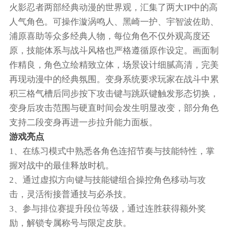
火影忍者两部经典动漫的世界观，汇集了两大IP中的高
人气角色。可操作漩涡鸣人、黑崎一护、宇智波佐助、
浦原喜助等众多经典人物，每位角色不仅外观高度还
原，技能体系与战斗风格也严格遵循原作设定。画面制
作精良，角色立绘精致立体，场景设计细腻高清，完美
再现动漫中的经典氛围。变身系统要求玩家在战斗中累
积三格气槽后同步按下攻击键与跳跃键触发形态切换，
变身后攻击范围与硬直时间会发生明显改变，部分角色
支持二段变身再进一步拉升能力面板。
游戏亮点
1、在练习模式中熟悉各角色连招节奏与技能特性，掌
握对战中的最佳释放时机。
2、通过虚拟方向键与技能键组合操控角色移动与攻
击，灵活衔接普通技与必杀技。
3、参与排位赛提升段位等级，通过连胜获得额外奖
励，解锁专属称号与限定皮肤。