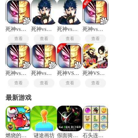
沉浸式的动漫战斗体验。玩家可操控数十位人气角色，在木叶
村或尸魂界等标志性场景中展开激战，操作简单却富有深度，
适合新手快速上手，同时为高手提供连招组合与策略对抗的空
间。
死神vs火影2.5
死神vs火影神明改jojo
死神vs火影jojo版
死神vs火影联机版
查看
查看
查看
查看
死神vs火影1.8
死神vs火影3.3版
死神VS火影联机版4.0
死神VS火影亿忍集结
查看
查看
查看
查看
最新游戏
燃烧的蔬菜2新年版
谜途画坊
假面骑士英雄寻忆
石头连连看勋章版