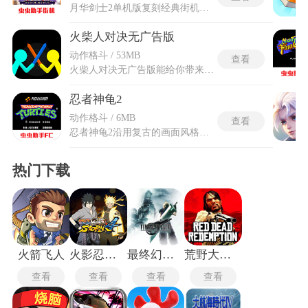
月华剑士2单机版复刻经典街机原作完整框架，依托单机运行模式省去外部互联限制，故事围绕现世与常世交界的地狱门异动展开，各路身怀剑术的武者奔赴此地，各自背负执念参与纷争。月华剑士2单机版全程无需依托外部互联渠道，所有对战、练习内容都能本地独立运行，不用借助外部连线匹配对手，仅依靠本地设备承载全部游戏资源。内容内置十余位可操控武者，包含两名隐藏人物，每名人物配备专属武器、成套招式与独立故事脉络，战斗区分力、技、极三类剑质体系，不同体系的输出节奏、连招逻辑、奥义释放规则完全区分。
火柴人对决无广告版
动作格斗 / 53MB
查看
火柴人对决无广告版能给你带来超爽火柴人同屏欢乐互殴，操控线条简单却充满灵魂的火柴人，在各种脑洞大开的奇葩场景里展开作战。火柴人对决无广告版无弹窗和加载广告，确保对战节奏不被中断，快速进入战斗状态，跳过广告缓冲环节，关卡切换与多人匹配响应更迅速。可以自由收集上百种风格离谱的奇葩武器，每一把武器都能打出完全意想不到的搞笑效果。支持本地双人同屏的对战模式与生存玩法，魔性的物理反馈让每一次出拳都充满出其不意的笑点。
忍者神龟2
动作格斗 / 6MB
查看
忍者神龟2沿用复古的画面风格，玩家从四只神龟中选一位上阵，与好友并肩执行营救斯普林特老师的任务。横向卷轴玩法去除了前作的复杂设定，围绕近身打斗展开。敌人AI包含隐蔽防御动作，小兵受击后会突然格挡并强力反击，这种恶性判定增加了巷战变数。忍者神龟2为吸引投币把BOSS血量调得很高且判定范围夸张，玩家需要靠垫步走位绕开飞行道具再找空隙反打。最终的史莱德战场分三阶段切换远程激光与近战劈砍动作，玩家倒地无敌帧期间必须在起身瞬间格挡形成完整拆招链。通关后的分数统计与命数管理系统挂钩连击数，拖慢打法的奖励会变少。
热门下载
火箭飞人
火影忍者究极风暴4中文版
最终幻想7重制版
荒野大镖客救赎
查看
查看
查看
查看