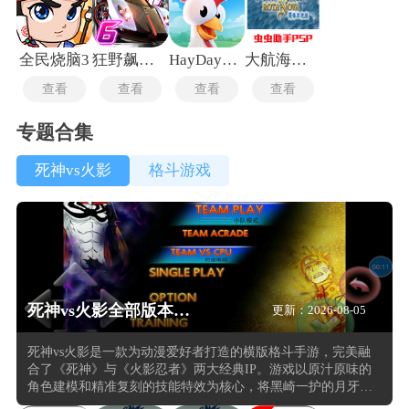
全民烧脑3
狂野飙车6中文版
HayDay国际服
大航海时代4手机版
查看
查看
查看
查看
专题合集
死神vs火影
格斗游戏
死神vs火影全部版本合集
更新：2026-08-05
死神vs火影是一款为动漫爱好者打造的横版格斗手游，完美融
合了《死神》与《火影忍者》两大经典IP。游戏以原汁原味的
角色建模和精准复刻的技能特效为核心，将黑崎一护的月牙天
冲、漩涡鸣人的螺旋丸等标志性招式以炫酷动画呈现，营造出