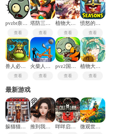
造和升级防御塔，资源的获取和分配策略直接影响游戏成败。
pvzbt奈辞版支线
塔防三国志2
植物大战僵尸东方版
愤怒的小鸟季节版
查看
查看
查看
查看
兽人必须死2中文版
火柴人之守卫城堡2中文版
pvz2国际版
植物大战僵尸抽卡版重制版
查看
查看
查看
查看
最新游戏
躲猫猫行动手机版
推到我总裁
咩咩启示录安卓版
微观世界生存