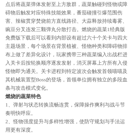
点后将蔬菜弹体发射至上方敌群，蔬菜触碰到怪物或障
碍物后触发对应特殊技能效果，番茄碰撞引爆范围伤
害、辣椒贯穿焚烧前方直线路径、大蒜释放持续毒雾、
豌豆分叉连发三颗弹丸分散打击。燃烧的蔬菜1经典版
免费版下载后可以看到内部设有超过六十个关卡与四大
主题场景，每个场景在背景植被、怪物种类和障碍物排
布上做了差异化设计，玩家携带三种蔬菜编入出战栏进
入关卡后按轮换顺序逐发发射，消灭屏幕上方所有入侵
怪物即为通关。关卡进程到特定波次会触发首领喵喵及
其机械装置型Boss的登场，首领单位拥有独立的多段血
条与攻击模式变化。
燃烧的蔬菜特色
1、弹射与状态转换流畅连贯，保障操作爽利与战斗节
奏明快呼应。
2、怪物强度提升与多样性增强，使防守规划与手法运
用更有深度。