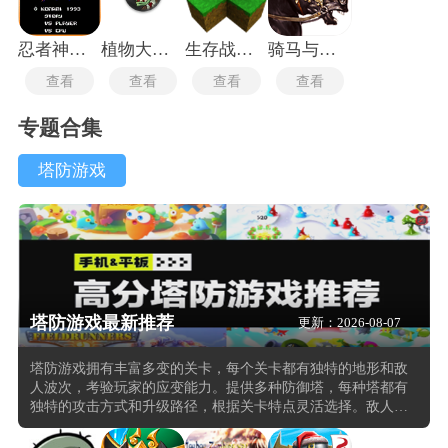
忍者神龟格斗中文版
植物大战僵尸TV触控版
生存战争2.3插件版
骑马与砍杀2中文版
查看
查看
查看
查看
专题合集
塔防游戏
塔防游戏最新推荐
更新：2026-08-07
塔防游戏拥有丰富多变的关卡，每个关卡都有独特的地形和敌
人波次，考验玩家的应变能力。提供多种防御塔，每种塔都有
独特的攻击方式和升级路径，根据关卡特点灵活选择。敌人具
有不同的属性和行为模式，部分敌人具备特殊能力，如隐身或
快速移动，增加防守难度。需要合理分配金币等资源，用于建