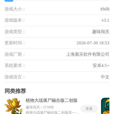
游戏大小：
8MB
游戏版本：
v3.1
游戏类型：
趣味闯关
更新时间：
2026-07-30 18:53
游戏厂商：
上海索乐软件有限公司
系统要求：
安卓4.5+
游戏语言：
中文
同类推荐
植物大战僵尸融合版二创版
趣味闯关 / 373MB
查看
植物大战僵尸融合版二创版是一款基于经典塔防游戏的深度二次创作作品，在保留原版核心策略玩法的基础上，引入了革命性的"植物融合系统"，允许玩家将不同植物两两合成，创造出拥有全新能力的究极植物(如超·究极阳光机械帝果、究极樱火射手等)，大幅扩展战术可能性。游戏新增海量创意内容，包括多达50级的冒险模式、多样化的生存与解谜关卡，以及特殊机制如"植物BT射速""无限阳光召唤"等便捷功能，既降低了上手门槛又提升了策略深度。玩家需灵活应对不断强化的僵尸军团(如鬼影僵尸、巨人僵尸等)，通过观察敌情、合理搭配融合植物阵容(如阳光帝果+铁桶豌豆组合)，在昼夜交替、屋顶泳池等多变场景中构建动态防线。