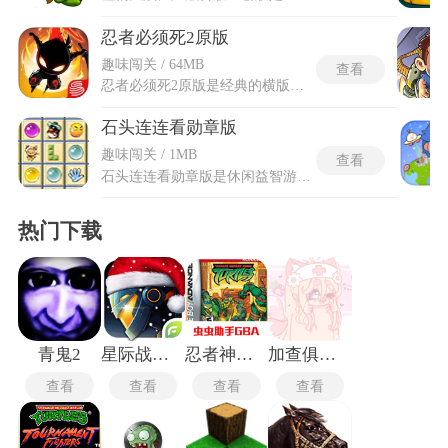
忍者必须死2原版
趣味闯关 / 64MB
查看
忍者必须死2原版是经典的横版动作跑酷类游戏，游戏打造了极具国风美感的海量场景，搭配流畅连贯的角色动作与炫酷的忍术特效，构建出沉浸式的忍者冒险世界。忍者必须死2原版未经过后期各类改版、翻新与系统魔改优化，还原纯粹的跑酷闯关与忍术对战体验，是承载系列经典玩法与初代画风的正统原版内容。玩家可操控专属忍者角色，解锁多样忍术技能，适配倒挂跑酷、多段跳跃等多元操作方式，闯关过程中可借助场景互动元素突破障碍、击溃对手，同时拥有丰富的角色养成与趣味玩法体系，整体游玩体验新颖独特。
石头连连看勋章版
趣味闯关 / 1MB
查看
石头连连看勋章版是休闲益智游戏，玩家在闯关过程中达成指定通关条件、完成特殊挑战，就能解锁各类专属勋章，丰富游戏游玩维度。石头连连看勋章版以各类奇石图案为消除元素，延续两两配对消除的基础逻辑，同时加入勋章收集、关卡成就等全新内容。整体画面风格简洁清新，关卡梯度设计合理，从基础简单关卡到高难度挑战关卡循序渐进，既保留了传统消除游戏的解压乐趣，又依靠勋章体系提升游玩成就感和探索性，让单次闯关不再局限于得分通关，增添了长效游玩目标。
热门下载
青鬼2
星际战争异形入侵最新版
忍者神龟安卓版
加查俱乐部可爱屋
查看
查看
查看
查看