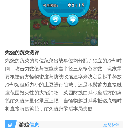
燃烧的蔬菜测评
燃烧的蔬菜的每位蔬菜出战单位均分配了独立的冷却时
间、攻击力数值与技能伤害半径三条核心参数，玩家需
要根据前方怪物密度与防线收缩速率来决定是起手释放
冷却短但威力小的土豆进行阻截，还是积攒蓄力直接触
发范围毁灭性的大招清场。菜园防线由弹弓座后方的篱
笆耐久值来量化承压上限，当怪物越过弹幕抵达底端时
将直接啃食篱笆，耐久值归零后本局失败。
游戏
信息
意见反馈