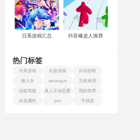
日系游戏汇总
抖音橡皮人推荐
热门标签
天美游戏
化妆游戏
自动拾取
狼人杀
amongus
主机画质
运输驾驶
真人互动恋爱
我的世界
自选属性
pvz
手残党