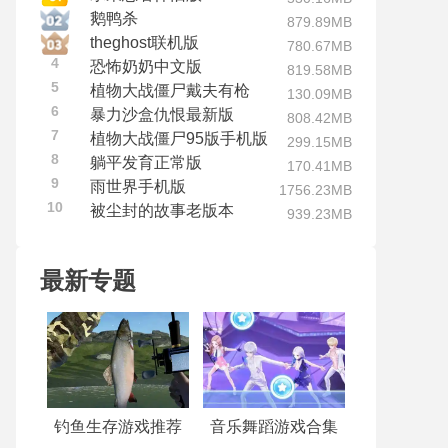
鹅鸭杀
879.89MB
theghost联机版
780.67MB
4
恐怖奶奶中文版
819.58MB
5
植物大战僵尸戴夫有枪
130.09MB
6
暴力沙盒仇恨最新版
808.42MB
7
植物大战僵尸95版手机版
299.15MB
8
躺平发育正常版
170.41MB
9
雨世界手机版
1756.23MB
10
被尘封的故事老版本
939.23MB
最新专题
钓鱼生存游戏推荐
音乐舞蹈游戏合集