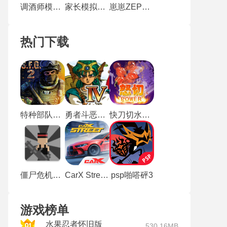
调酒师模拟器中文版
家长模拟器手机版
崽崽ZEPETO最新版
热门下载
特种部队2单机版
勇者斗恶龙4
快刀切水果3
僵尸危机3手机版
CarX Street中文版
psp啪嗒砰3
游戏榜单
水果忍者怀旧版
530.16MB