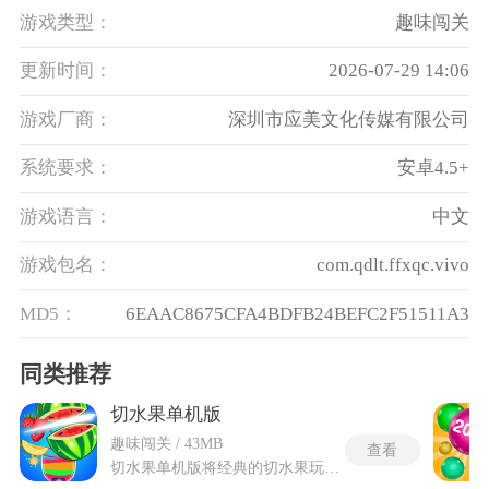
游戏类型：
趣味闯关
更新时间：
2026-07-29 14:06
游戏厂商：
深圳市应美文化传媒有限公司
系统要求：
安卓4.5+
游戏语言：
中文
游戏包名：
com.qdlt.ffxqc.vivo
MD5：
6EAAC8675CFA4BDFB24BEFC2F51511A3
同类推荐
切水果单机版
趣味闯关 / 43MB
查看
切水果单机版将经典的切水果玩法重新打磨，融入关卡制与目标达成系统，玩法只有一个动作，用手指在屏幕上快速划动，将抛出的西瓜、香蕉、石榴等水果全部斩成两半，获得连击分数。屏幕顶部会不断跳出五颜六色的水果，操作要求眼疾手快，在水果落地消失之前完成每一次切割。切水果单机版下载后的过程中会随机抛出黑色炸弹，手指误触炸弹将直接终止当轮挑战，这个高压机制迫使玩家在快速滑动时保持精准判断。物理反馈做得极其逼真，切开多汁水果的瞬间果汁四溅，刀刃划过还会留下短暂的光影痕迹。