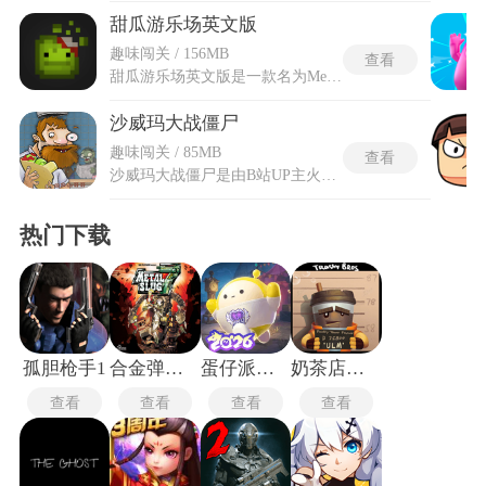
甜瓜游乐场英文版
趣味闯关 / 156MB
查看
甜瓜游乐场英文版是一款名为Melon Playground的国际版沙盒创造类游戏，采用像素风格设计，提供极高的自由度，允许在一个开放的虚拟世界中自由探索、实验和创造。可以操作甜瓜人角色，利用丰富的道具如武器(刀剑、炸弹)、载具(如越野卡车)、医疗物品(注射器、绷带)以及环境元素(木箱、砖墙)，进行各种互动和实验，例如构建机械装置、设计冒险场景或进行物理模拟测试，游戏无规则限制，仅需通过屏幕虚拟摇杆控制角色移动和道具摆放。
沙威玛大战僵尸
趣味闯关 / 85MB
查看
沙威玛大战僵尸是由B站UP主火山哥哥自制的同人游戏，融合了植物大战僵尸的塔防元素和沙威玛传奇的经营玩法。玩家将扮演戴夫经营沙威玛餐厅，但面对的顾客竟是各种僵尸。游戏采用横版界面设计，玩家需通过种植植物(如豌豆射手替代烤肉机)获取食材，并依据不同僵尸的订单需求(如投篮僵尸偏好特定口味、雪人僵尸可能逃单)快速制作沙威玛卷饼。
热门下载
孤胆枪手1
合金弹头7手机版
蛋仔派对官服
奶茶店模拟器
查看
查看
查看
查看