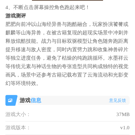
4、不断点击屏幕操控角色跑起来吧！
游戏测评
肥肥向前冲以山海经异兽与跑酷融合，玩家扮演饕餮或
麒麟等山海异兽，在被古籍复现的超现实场景中冲刺并
释放炫酷技能。战力与目标双驱模型让角色随奔跑距离
提升移速与敌人密度，同时内置劈力跳和收集神兽碎片
等独立进度任务，避免了枯燥的纯跑跳循环。水墨祥云
等传统元素与神话生物的夸张造型共同构成独特的视觉
画风，场景中还参考古籍记载布置了云海流动和光影变
幻等环境特效。
游戏
信息
意见反馈
游戏大小：
37MB
游戏版本：
v1.0