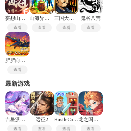
型与技能动画。玩法通常采用回合制战斗或即时对战，玩家通
过投喂、对战或完成契约任务将野怪收为己用。部分山海经游
戏下载后加入吞噬进化或血脉融合系统，两只低阶异兽可合成
为稀有高阶品种。开放世界地图还原青丘、昆仑、归墟等原著
妄想山海手游
山海异兽吞噬模拟器最新版
三国大时代2
鬼谷八荒
地名，场景中散布解密机关与随机事件。
查看
查看
查看
查看
肥肥向前冲
查看
最新游戏
吉星派对手机版
远征2
HustleCastle中文版
龙之国物语畅享服
查看
查看
查看
查看