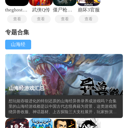
theghost联机版
武侠Q传
僵尸枪手2中文版
崩坏3官服
查看
查看
查看
查看
专题合集
山海经
山海经游戏汇总
更新：2026-08-07
想玩能吞噬进化的特别还原的山海经异兽录养成游戏吗？合集
里的山海经游戏都是以中国古代志怪典籍为背景，这类游戏围
绕异兽收服、神话题材、上古探险三大支柱展开，玩家扮演驭
兽师在基于原著描述构建的奇幻大陆上探索。内置数百种奇珍
异兽，从只有一只脚的毕方到九头相柳，每种怪物附带独立模