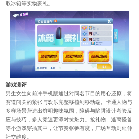
取冰箱等实物豪礼。
游戏测评
男生女生向前冲手机版通过对同名节目的用心还原，将
赛道闯关的紧张与欢乐完整移植到移动端。卡通人物与
多样场景营造出鲜明趣味氛围，障碍与陷阱设计考验反
应与技巧，多人竞速更添对抗魅力。抢礼物、逃离怪兽
等小游戏穿插其中，让节奏张弛有度，广场互动则延伸
社交维度。