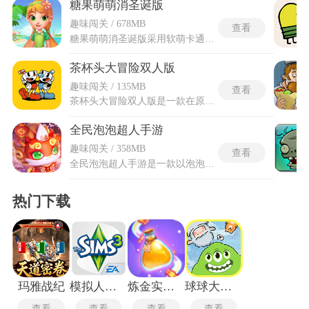
糖果萌萌消圣诞版
趣味闯关 / 678MB
查看
糖果萌萌消圣诞版采用软萌卡通画风打造沉浸式糖果异世界，圣诞版在经典三消玩法基础上融入圣诞节装饰元素，莉莉和兔子先生的冬季故事作为主线贯穿始终。包含上千个精心设计的关卡，每一关的布局和目标都存在差异。玩家通过滑动屏幕交换相邻糖果的位置，将三个或以上同色糖果连成一线即可完成消除。消除瞬间伴随Q弹的晃动特效和清脆音效，糖果如同果冻般跳动。糖果萌萌消圣诞版的关卡中设置了冰块、巧克力、糖果小怪兽等多种障碍物，这些障碍物会限制糖果的移动或直接吞吃掉糖果。每关的步数存在限制，超出步数后游戏结束。
茶杯头大冒险双人版
趣味闯关 / 135MB
查看
茶杯头大冒险双人版是一款在原版基础上加入了联机模式的闯关玩法游戏，在保留原有韵味的基础上强化多人合作体验，让伙伴可一同踏上奇妙闯关旅程。故事汲取上世纪30年代动画灵感，以手绘水彩营造复古梦幻背景，并配以当时盛行的爵士乐旋律，唤起浓厚的怀旧情愫。玩家将操控个性鲜明的角色，穿越奇趣关卡直面各式怪诞对手，双人协作不仅提升闯关乐趣，也让战术配合与互助精神在童真画风中熠熠生辉，成就一场兼具艺术美感与欢乐回忆的冒险盛宴。
全民泡泡超人手游
趣味闯关 / 358MB
查看
全民泡泡超人手游是一款以泡泡对战为核心的休闲竞技手游，传承经典泡泡玩法的同时，融入多种创新元素，打造出轻量化且富有乐趣的对战体验。全民泡泡超人手游以Q萌画风呈现，玩家将化身泡泡超人，通过放置泡泡、运用道具和战术，在各类特色地图中展开对决，解锁多样玩法模式。无论是单排竞技还是组队开黑，都能感受到紧张刺激的对抗乐趣，同时还有社交互动、角色收集等玩法，丰富游戏体验，全民泡泡超人让玩家在碎片化时间里也能获得满满的快乐，兼顾休闲与竞技的双重需求，适合各类喜欢轻松对战的玩家体验。
热门下载
玛雅战纪
模拟人生3整合版
炼金实验室最新版
球球大作战渠道服
查看
查看
查看
查看