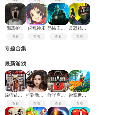
邪恶护士
闪乱神乐
恐怖庄园的秘密中文版
反恐精英手机版
查看
查看
查看
查看
专题合集
最新游戏
躲猫猫行动手机版
推到我总裁
咩咩启示录安卓版
微观世界生存
查看
查看
查看
查看