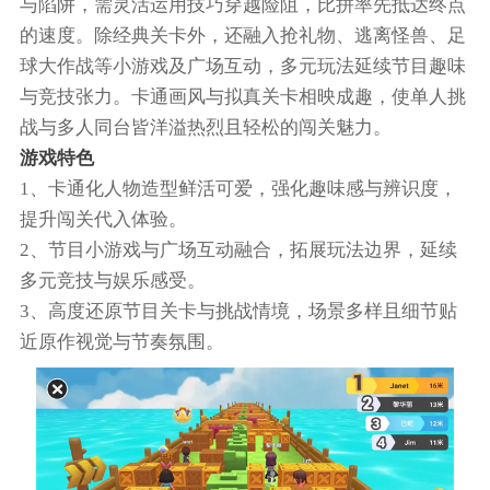
与陷阱，需灵活运用技巧穿越险阻，比拼率先抵达终点
的速度。除经典关卡外，还融入抢礼物、逃离怪兽、足
球大作战等小游戏及广场互动，多元玩法延续节目趣味
与竞技张力。卡通画风与拟真关卡相映成趣，使单人挑
战与多人同台皆洋溢热烈且轻松的闯关魅力。
游戏特色
1、卡通化人物造型鲜活可爱，强化趣味感与辨识度，
提升闯关代入体验。
2、节目小游戏与广场互动融合，拓展玩法边界，延续
多元竞技与娱乐感受。
3、高度还原节目关卡与挑战情境，场景多样且细节贴
近原作视觉与节奏氛围。