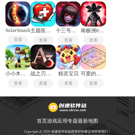
SolarSmash
主题医院单机版
十三号病院
南极洲88号
查看
查看
查看
查看
小小木材商
战之刃幸存者
精灵宝贝
可爱的房屋设计
查看
查看
查看
查看
首页
游戏
应用
专题
最新
地图
Copyright @ 2026 创速软件站如您有好的建议请联络我们！