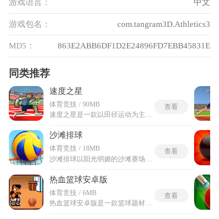
游戏语言：
中文
游戏包名：
com.tangram3D.Athletics3
MD5：
863E2ABB6DF1D2E24896FD7EBB45831E
同类推荐
速度之星
体育竞技 / 90MB
查看
速度之星是一款以田径运动为主题的竞技手游，采用精美的卡通动漫风格进行画面设计，整体视觉效果精致细腻。游戏内容丰富多样，完整收录了短跑、长跑、跳远、跳高、撑杆跳等多种经典的体育竞技项目。玩家在游戏中将扮演一名自定义的运动员角色，通过参加各种赛事不断提升自身能力，并与来自全球的其他玩家进行实时匹配，展开紧张刺激的体育对决。游戏不仅注重竞技的激烈性，也强调操作的技巧性与策略性，要求玩家在不同项目中掌握独特的节奏与时机，从而在赛场上突破自我，争夺最高荣誉。
沙滩排球
体育竞技 / 18MB
查看
沙滩排球以阳光明媚的沙滩赛场为背景，以高度还原沙滩排球场地与赛事章程为设计基础，直接套用深达40厘米的细沙参数，场内长宽严格控制在16米与8米的比赛标准，中线与边线保留显著的视觉提示来强化落点判决。操作层面并非仅止于简单的垫球与拦网，游戏融入了完整的技术动作逻辑链，从跑位传球、跳跃拦网到底线鱼跃救球均具备独立判定框，扣杀角度与力度会经由手指划过屏幕的轨迹进行拆解，在蓄力瞬间滑动方向即可改变球路落点。抛弃了复杂的指令输入，采用重力感应与拖拽触控相结合的控制模式，系统会在正确的击球时机给予容错范围内的反馈。
热血篮球安卓版
体育竞技 / 6MB
查看
热血篮球安卓版是一款篮球题材的体育竞技街机玩法游戏，玩家化身持球者，在快节奏赛场中运用多样动作闪避防守者，寻找时机将球投进篮筐夺取胜利。游戏强调攻防转换的速度与策略，突破、变向、假动作与急停投篮相互衔接，考验反应与节奏掌控。场景氛围热烈，光影与音效烘托对抗张力，让每一次进攻都充满悬念与激情。单人闯关与多人对决模式并行，既可锤炼个人技巧，也能体验团队协作的竞技魅力，使热爱篮球的人在掌上感受逼真的赛场博弈与得分快感。