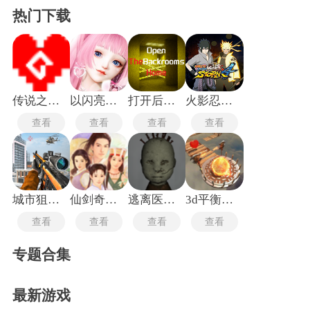
热门下载
传说之下沃玛战
以闪亮之名新马服
打开后室归宿
火影忍者究极风暴4手机版
查看
查看
查看
查看
城市狙击行动
仙剑奇侠传1重制版
逃离医院联机版
3d平衡球手机版
查看
查看
查看
查看
专题合集
最新游戏