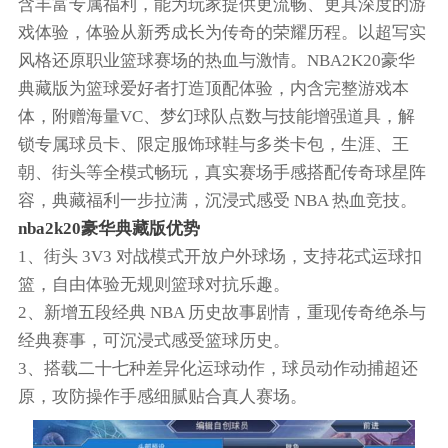
含丰富专属福利，能为玩家提供更流畅、更具深度的游
戏体验，体验从新秀成长为传奇的荣耀历程。以超写实
风格还原职业篮球赛场的热血与激情。NBA2K20豪华
典藏版为篮球爱好者打造顶配体验，内含完整游戏本
体，附赠海量VC、梦幻球队点数与技能增强道具，解
锁专属球员卡、限定服饰球鞋与多类卡包，生涯、王
朝、街头等全模式畅玩，真实赛场手感搭配传奇球星阵
容，典藏福利一步拉满，沉浸式感受 NBA 热血竞技。
nba2k20豪华典藏版优势
1、街头 3V3 对战模式开放户外球场，支持花式运球扣
篮，自由体验无规则篮球对抗乐趣。
2、新增五段经典 NBA 历史故事剧情，重现传奇绝杀与
经典赛事，可沉浸式感受篮球历史。
3、搭载二十七种差异化运球动作，球员动作动捕超还
原，攻防操作手感细腻贴合真人赛场。