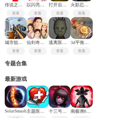
传说之下沃玛战
以闪亮之名新马服
打开后室归宿
火影忍者究极风暴4手机版
查看
查看
查看
查看
城市狙击行动
仙剑奇侠传1重制版
逃离医院联机版
3d平衡球手机版
查看
查看
查看
查看
专题合集
最新游戏
SolarSmash
主题医院单机版
十三号病院
南极洲88号