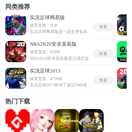
同类推荐
实况足球网易版
体育竞技 / 2GB
查看
实况足球网易版是一款全齐知名的足球模拟玩法游戏，由主机团队参与制作，在掌上还原了真实足球场地与核心比赛要素。玩家可在实时PVP对战中操作球队，体验贴近平常赛事的节奏与对抗强度。实况足球网易版加入真实球星卡牌收集与队伍组建玩法，使阵容搭配成为影响胜负的重要环节，并引入手势操控模式，让传球、射门等动作更直观。PVE与PVP竞技玩法均被完整移植，玩家可在生涯闯关或线上切磋中磨练战术与反应。整体围绕真实场地、卡牌收集、阵容调配及多样对抗展开，为喜爱足球并追求拟真对抗的群体提供可随时进行的掌上足球体验。
NBA2K20安卓直装版
体育竞技 / 45MB
查看
NBA2K20安卓直装版是沉浸式篮球竞技游戏，完整收录了十二支女子篮球队，女篮球员的投篮抛物线建模采用了独立物理参数。街头巡回赛模式横跨纽约与巴黎等知名地标，在三人制半场对抗中每连赢两场就会解锁一件专属复古球衣。管理层运营系统内嵌了球探网络与薪资谈判，超过奢侈税触发线会弹出老板怒气值的浮动警告标识。NBA2K20安卓直装版的球员倾向编辑器允许更改詹姆斯哈登的后撤步偏好值，将三分出手倾向拉满九十九会彻底改变电脑队友的跑位逻辑。安卓直装版的AI教练会在暂停期间播放一段即时动画，其中战术白板会展示五个弱侧反跑箭头。
实况足球2013
体育竞技 / 475MB
查看
实况足球2013收录了超过3000名球员，还引入了三大核心创新系统，分别是实况全控制、球员身份机制和主动型人工智能，旨在将操作主导权完全交还给玩家。实况全控制系统将首次接触球的瞬间、传射力度方向全部设为手动，玩家可凭借操作技巧与预判掌控赛场节奏。球员身份机制为C罗及梅西等巨星独立建模，从跑动姿态到招牌过人动作逐一复刻，中场组织型球员与锋线终结者的风格差异在操作中清晰可辨。实况足球2013的主动型人工智能让队友不再被动响应，会根据场上形势积极跑位拉扯防线并完成防守补位。还重点打磨了欧洲冠军联赛模式，从开场动画到专用比赛用球全套还原，大幅增强代入感。
热门下载