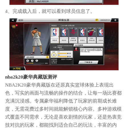
4、完成载入后，就可以看到球员信息了。
nba2k20豪华典藏版测评
NBA2K20豪华典藏版在还原真实篮球体验上表现出
色，写实的画面与流畅的操作的结合，让每一场比赛都
充满沉浸感。专属豪华福利降低了玩家的前期成长难
度，无需花费过多时间就能解锁核心内容。多种游戏模
式覆盖不同需求，无论是喜欢剧情的玩家，还是热衷竞
技对抗的玩家，都能找到适合自己的玩法，丰富的内