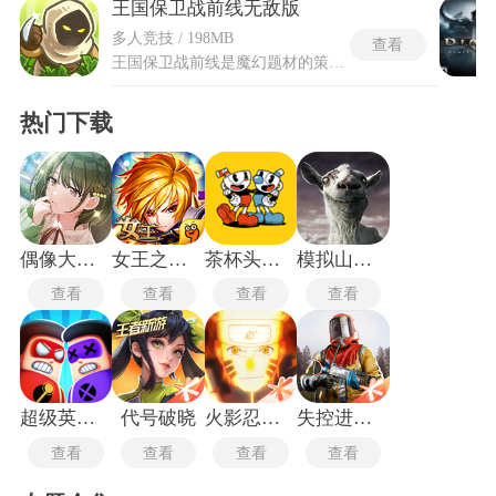
王国保卫战前线无敌版
多人竞技 / 198MB
查看
王国保卫战前线是魔幻题材的策略塔防类游戏，玩法侧重策略布局与临场应变，不同地形和敌军攻势会带来全新对战挑战，丰富的关卡模式和难度梯度，让对战兼具趣味性与策略深度。王国保卫战前线开放无限钻石、全部英雄与商店道具，去除原版资源受限的游玩束缚，解锁沙漠、火山和地底洞穴等多种全新异域战场，扩充海量敌军种类与强力首领单位，优化防御塔升级体系，新增专属英雄与即时战术技能。玩家可自由搭建防御体系、升级作战单位，轻松应对各类关卡挑战，沉浸式体验塔防布阵的策略乐趣。
热门下载
偶像大师闪耀色彩
女王之刃手游
茶杯头大冒险手游
模拟山羊僵尸版
查看
查看
查看
查看
超级英雄联盟中文版
代号破晓
火影忍者疾风传
失控进化测试服
查看
查看
查看
查看