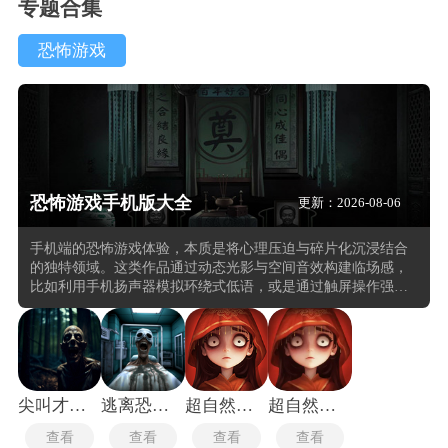
专题合集
恐怖游戏
恐怖游戏手机版大全
更新：2026-08-06
手机端的恐怖游戏体验，本质是将心理压迫与碎片化沉浸结合
的独特领域。这类作品通过动态光影与空间音效构建临场感，
比如利用手机扬声器模拟环绕式低语，或是通过触屏操作强化
“亲手揭开秘密” 的代入感。相较于主机端，移动端的优势在于
能随时随地触发紧张体验。在玩这类的恐怖游戏中玩家需要在
有限视野中收集线索(如褪色的日记残页、闪烁的监控画面)，同
时应对资源管理的压力，手电筒电量、道具耐久度等数值的微
妙变化，往往成为决定生死的关键。
尖叫才能跑联机版
逃离恐怖医院中文版
超自然行动组手机版
超自然行动组
查看
查看
查看
查看