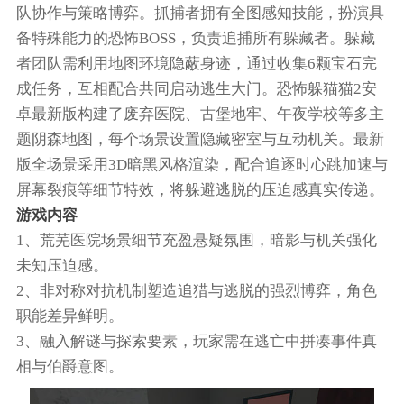
队协作与策略博弈。抓捕者拥有全图感知技能，扮演具
备特殊能力的恐怖BOSS，负责追捕所有躲藏者。躲藏
者团队需利用地图环境隐蔽身迹，通过收集6颗宝石完
成任务，互相配合共同启动逃生大门。恐怖躲猫猫2安
卓最新版构建了废弃医院、古堡地牢、午夜学校等多主
题阴森地图，每个场景设置隐藏密室与互动机关。最新
版全场景采用3D暗黑风格渲染，配合追逐时心跳加速与
屏幕裂痕等细节特效，将躲避逃脱的压迫感真实传递。
游戏内容
1、荒芜医院场景细节充盈悬疑氛围，暗影与机关强化
未知压迫感。
2、非对称对抗机制塑造追猎与逃脱的强烈博弈，角色
职能差异鲜明。
3、融入解谜与探索要素，玩家需在逃亡中拼凑事件真
相与伯爵意图。