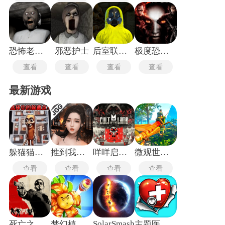
恐怖老奶奶手机版
邪恶护士
后室联机版2026最新版
极度恐慌3手机版
查看
查看
查看
查看
最新游戏
躲猫猫行动手机版
推到我总裁
咩咩启示录安卓版
微观世界生存
查看
查看
查看
查看
SolarSmash
死亡之屋2重制版
梦幻植物城
主题医院单机版