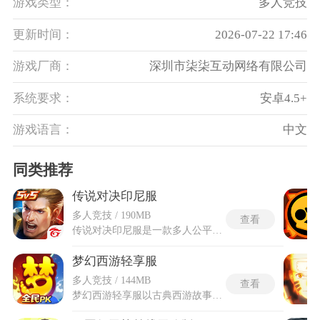
游戏类型：
多人竞技
更新时间：
2026-07-22 17:46
游戏厂商：
深圳市柒柒互动网络有限公司
系统要求：
安卓4.5+
游戏语言：
中文
同类推荐
传说对决印尼服
多人竞技 / 190MB
查看
传说对决印尼服是一款多人公平对抗的MOBA手游，游戏以快节奏团战与多元英雄玩法为核心，打造精致细腻的3D战场，技能特效华丽且战场光影效果出众，带来沉浸式视觉体验。传说对决印尼服是面向印尼及东南亚地区的，专为当地玩家定制内容与玩法，可与东南亚多国玩家同服竞技，体验本地化的MOBA对战氛围。游戏收录超百位风格迥异的英雄，融合DC经典角色与印尼本土英雄，每位英雄都有专属技能机制与定位。内置实时语音系统，方便队友快速沟通调整战术，还能结识东南亚各地好友，一起开黑上分，感受跨区域竞技的独特乐趣。
梦幻西游轻享服
多人竞技 / 144MB
查看
梦幻西游轻享服以古典西游故事为基底搭建回合对战游戏，整体砍掉冗余养成模块，把成长上限固定在六十九级，大幅降低每日游玩消耗。梦幻西游轻享服是独立分区的专属游戏分区，和常规大区数据互不互通，专门简化游戏成长体系。分区单独设立消费管控规则，每段周期内可选购的付费内容种类固定，不会出现无上限数值堆砌，日常积攒银币、金币的渠道全部依托副本、组队任务产出，不用依靠大额投入拉高战力。这里仅解锁六十五级及以下召唤灵与三类限定神兽，移除珍兽、星印等耗时养成板块，只留存装备、内丹等基础成长路径。