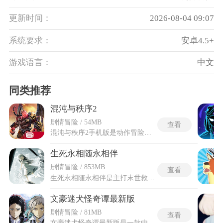
更新时间：
2026-08-04 09:07
系统要求：
安卓4.5+
游戏语言：
中文
同类推荐
混沌与秩序2
剧情冒险 / 54MB
查看
混沌与秩序2手机版是动作冒险类游戏，搭建了庞大的艾拉瑟恩奇幻大陆，延续系列经典的魔幻世界观，讲述千年秩序与混沌势力的博弈故事。玩家可自选不同种族与职业打造专属角色，沉浸式参与主线剧情、野外探索和副本挑战等多元玩法。混沌与秩序2手机版适配移动端设备，专为移动操作场景优化画面与交互逻辑。游戏融合角色养成、装备打造和团队协作与阵营对抗等内容，凭借细腻的3D场景、丰富的玩法体系和自由的开放世界，带来沉浸式的史诗魔幻冒险体验。
生死永相随永相伴
剧情冒险 / 853MB
查看
生死永相随永相伴是主打末世救赎题材的视觉小说叙事类游戏，游戏搭建了破败荒芜的末世世界观，以双线人物羁绊为核心脉络，围绕失忆少年与身负轮回宿命的少女展开完整故事线。生死永相随永相伴整合了游戏全部核心资源与剧情素材，剔除繁琐的安装步骤，规避资源缺失、加载失败等问题，适配主流移动端设备，打开即可完整体验游戏所有内容。全程无多余分支选项，以单线叙事的方式带领玩家沉浸式体悟角色间的深厚羁绊，逐步挖掘末世崩塌的隐藏真相，感受绝境中不离不弃的情感内核。
文豪迷犬怪奇谭最新版
剧情冒险 / 81MB
查看
文豪迷犬怪奇谭最新版是一款由日本人气动漫《文豪野犬》正版授权改编的策略卡牌手游，完美融合了弹珠战斗与角色养成玩法。游戏不仅忠实还原了动画的经典剧情、角色形象及CV配音，还加入了大量原创故事线，让玩家在重温异能大战名场面的同时，体验全新的冒险篇章。玩家通过拖曳弹射的简易操作触发角色异能，如人间失格罗生门等华丽技能，在回合制战斗中对抗敌人，并享受Q版角色动态演出的独特战斗体验。