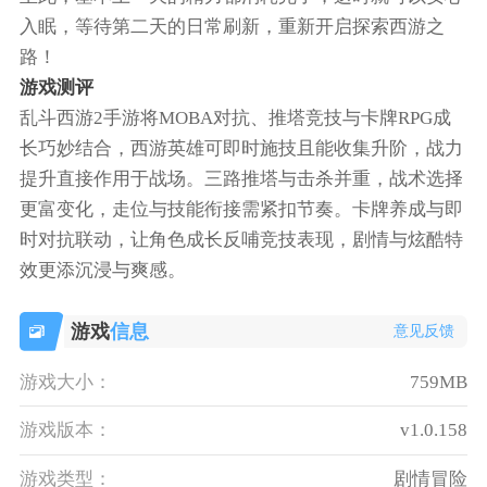
入眠，等待第二天的日常刷新，重新开启探索西游之
路！
游戏测评
乱斗西游2手游将MOBA对抗、推塔竞技与卡牌RPG成
长巧妙结合，西游英雄可即时施技且能收集升阶，战力
提升直接作用于战场。三路推塔与击杀并重，战术选择
更富变化，走位与技能衔接需紧扣节奏。卡牌养成与即
时对抗联动，让角色成长反哺竞技表现，剧情与炫酷特
效更添沉浸与爽感。
游戏
信息
意见反馈
游戏大小：
759MB
游戏版本：
v1.0.158
游戏类型：
剧情冒险