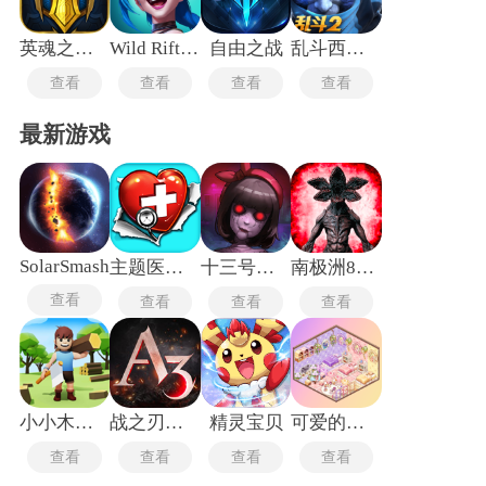
英魂之刃手机版
Wild Rift国际版
自由之战
乱斗西游2手游
查看
查看
查看
查看
最新游戏
SolarSmash
主题医院单机版
十三号病院
南极洲88号
查看
查看
查看
查看
小小木材商
战之刃幸存者
精灵宝贝
可爱的房屋设计
查看
查看
查看
查看