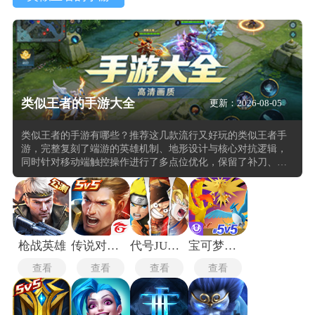
类似王者的手游大全
更新：2026-08-05
类似王者的手游有哪些？推荐这几款流行又好玩的类似王者手
游，完整复刻了端游的英雄机制、地形设计与核心对抗逻辑，
同时针对移动端触控操作进行了多点位优化，保留了补刀、插
眼、技能连招等核心操作体验。游戏保留了端游的兵线运营、
视野争夺、峡谷资源争夺等核心策略维度，还加入了适配移动
端的匹配机制，单局时长控制在15到20分钟，既保留了端游的
竞技深度，又适配移动端碎片化的游玩场景。
枪战英雄
传说对决台服
代号JUMP手游
宝可梦大集结国际服
查看
查看
查看
查看