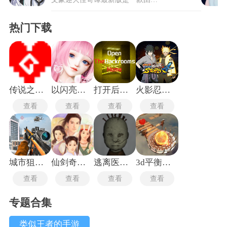
热门下载
传说之下沃玛战
以闪亮之名新马服
打开后室归宿
火影忍者究极风暴4手机版
查看
查看
查看
查看
城市狙击行动
仙剑奇侠传1重制版
逃离医院联机版
3d平衡球手机版
查看
查看
查看
查看
专题合集
类似王者的手游