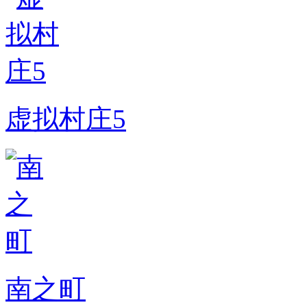
虚拟村庄5
南之町