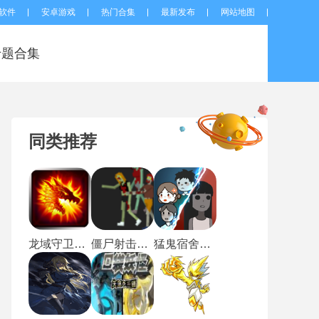
软件
安卓游戏
热门合集
最新发布
网站地图
专题合集
同类推荐
龙域守卫中文版
僵尸射击与防御
猛鬼宿舍免广告版