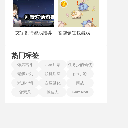
文字剧情游戏推荐
答题领红包游戏合集
热门标签
像素格斗
儿童启蒙
任务少的仙侠
老爹系列
联机后室
gm手游
手游
米加小镇
吞噬进化
商战
像素风
橡皮人
Gameloft