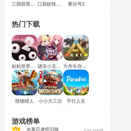
三国群英传7中文版
口袋妖怪失落的三国
赛尔号2
热门下载
粘粘世界2手机汉化版
谜语小丑冷狐版
方舟生存进化重制版
怪物猎人
小小大工坊
平行人生
游戏榜单
水果忍者怀旧版
530.16MB