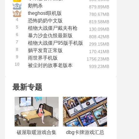
鹅鸭杀
879.89MB
theghost联机版
780.67MB
4
恐怖奶奶中文版
819.58MB
5
植物大战僵尸戴夫有枪
130.09MB
6
暴力沙盒仇恨最新版
808.42MB
7
植物大战僵尸95版手机版
299.15MB
8
躺平发育正常版
170.41MB
9
雨世界手机版
1756.23MB
10
被尘封的故事老版本
939.23MB
最新专题
破屋取暖游戏合集
dbg卡牌游戏汇总