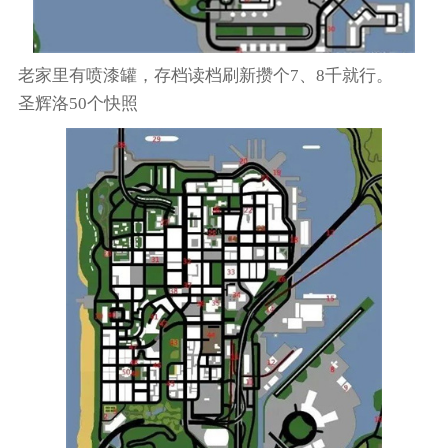
老家里有喷漆罐，存档读档刷新攒个7、8千就行。
圣辉洛50个快照