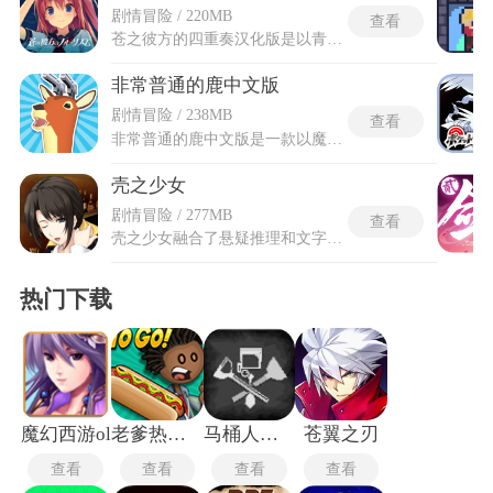
剧情冒险 / 220MB
查看
苍之彼方的四重奏汉化版是以青春校园为背景的恋爱互动游戏，与曾经放弃飞行的少年们一起重返蓝天，四位性格迥异的少女等你邂逅。苍之彼方的四重奏汉化版系统界面及菜单均经过专业翻译，保留原日文配音配中文字幕，确保情感传达准确。需要在日常生活中深入了解每位女主角的内心世界，通过对话选择推动剧情走向不同的恋爱路线。还有丰富的角色个人线，每条路线都有独特的感人高光时刻，给你带来一场欢乐无比的恋爱过程，逐步开启新的剧情。
非常普通的鹿中文版
剧情冒险 / 238MB
查看
非常普通的鹿中文版是一款以魔性搞怪为核心的开放世界沙盒游戏，游戏中玩家将化身一只看似平常却暗藏超强能力的鹿，闯入一座融合现代都市与奇幻元素的3D城市场景，开启无拘无束的另类冒险。非常普通的鹿中文版的中文适配让所有提示、对话与机制说明清晰易懂，完全沉浸在这只鹿的荒诞日常之中，轻松感受搞怪模拟玩法的独特魅力。游戏以夸张物理效果与无厘头剧情为核心，没有固定任务束缚，所有行动全凭玩家心意，搭配丰富的隐藏彩蛋、奇葩武器与多样场景互动，让每一次冒险都充满意外与欢乐。
壳之少女
剧情冒险 / 277MB
查看
壳之少女融合了悬疑推理和文字冒险玩法，以私家侦探的身份踏入昭和年代的古都东京，在接连发生的离奇连环命案中揭开隐藏的真相。壳之少女游戏安卓版针对触屏设备调整UI布局，支持‌自动存档和快速跳过已读文本‌等功能，优化了字体显示以适应小屏阅读。通过不同的对话选择推进剧情走向，收集案发现场的细碎证物梳理逻辑链条，在层层反转的剧情里锁定隐藏在人群中的真凶。还有不同角色的专属个人线，每一次不同的选择都会彻底改变角色的最终命运。
热门下载
魔幻西游ol
老爹热狗店中文版
马桶人逆袭3.0
苍翼之刃
查看
查看
查看
查看