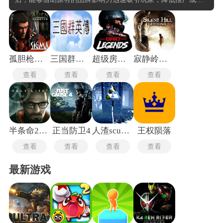
本，快速打开市场。可以借鉴端游的成熟玩法和内容，开发者
无需从零开始设计游戏背景和人物，从而大大缩短了开发时
间。同时，手游的开发成本相对较低，新手入门门槛也更低，
这使得游戏能够快速推向市场，并以较低的价格吸引大量用
户。在画质和内容上也不断追求提升。通过先进的引擎技术和
优化手段，许多移植手游能够在手机设备上呈现出接近端游的
孤胆枪手1完整版
三国群英传
超级房车赛传奇豪华版
寂静岭手机版
视觉效果。例如，《NBA 2K》手游的画质与端游相差无几，成
查看
查看
查看
查看
为体育游戏中的佼佼者。
半条命2汉化版
正当防卫4
人渣scum手机版
王权陨落
查看
查看
查看
查看
最新游戏