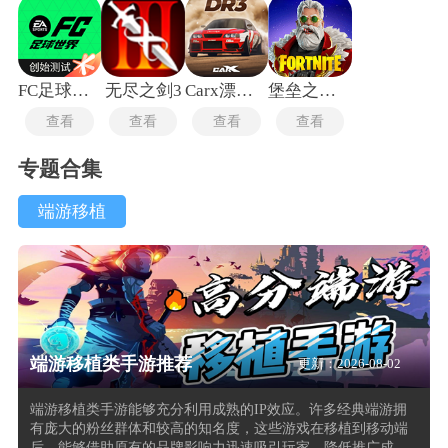
FC足球世界体验服
无尽之剑3
Carx漂移赛车手游
堡垒之夜手机版
查看
查看
查看
查看
专题合集
端游移植
端游移植类手游推荐
更新：2026-08-02
端游移植类手游能够充分利用成熟的IP效应。许多经典端游拥
有庞大的粉丝群体和较高的知名度，这些游戏在移植到移动端
后，能够借助原有的品牌影响力迅速吸引玩家，降低推广成