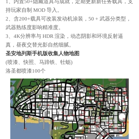
1、内置50+隐藏道具与成就，定期更新新任务载具，支
持玩家自制 MOD 导入。
2、含200+载具可改装发动机涂装，50 + 武器分类型，
武器熟练度影响精准度。​
3、4K分辨率与 HDR 渲染，动态阴影和环境反射逼
真，昼夜交替光影自然细腻。​
圣安地列斯手机版收集人物地图
(喷漆、快照、马蹄铁、牡蛎)
洛圣都喷漆100个