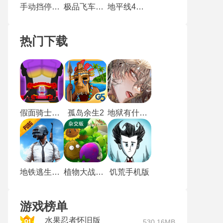
手动挡停车场最新版
极品飞车17最高通缉
地平线4最新版
热门下载
假面骑士加布腰带模拟器豪华版
孤岛余生2
地狱有什么不好的中文版
地铁逃生测试服
植物大战僵尸杂交版直装版
饥荒手机版
游戏榜单
水果忍者怀旧版
530.16MB