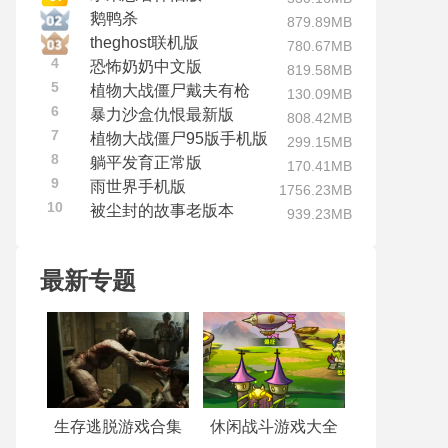
鹅鸭杀
879.89MB
theghost联机版
780.67MB
4
恐怖奶奶中文版
819.58MB
5
植物大战僵尸戴夫有枪
130.09MB
6
暴力沙盒仇恨最新版
808.42MB
7
植物大战僵尸95版手机版
299.15MB
8
躺平发育正常版
170.41MB
9
雨世界手机版
1756.23MB
10
被尘封的故事老版本
939.23MB
最新专题
生存逃脱游戏合集
休闲战斗游戏大全