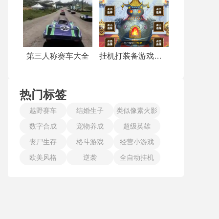
第三人称赛车大全
挂机打装备游戏汇总
热门标签
越野赛车
结婚生子
类似像素火影
数字合成
宠物养成
超级英雄
丧尸生存
格斗游戏
经营小游戏
欧美风格
逆袭
全自动挂机