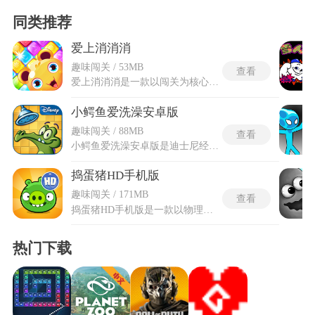
同类推荐
爱上消消消
趣味闯关 / 53MB
查看
爱上消消消是一款以闯关为核心采用色彩鲜艳卡通画面的消除类游戏，玩家将在色彩缤纷的棋盘上通过交换与消除方块来完成各类任务。游戏设有大量关卡，每一关都有明确的目标，例如清除特定数量的方块、收集道具或在限定步数内达成分数要求。随着进度推进，关卡难度会逐渐提升，还会出现冰块、锁链等特殊障碍。爱上消消消游戏多样的关卡设计与循序渐进的难度曲线，让玩家在不断尝试中体验到破解谜题的成就感与挑战欲。
小鳄鱼爱洗澡安卓版
趣味闯关 / 88MB
查看
小鳄鱼爱洗澡安卓版是迪士尼经典休闲益智手游针对安卓系统深度优化的移植版本，让更多移动设备用户能够体验这款风靡全球的物理解谜佳作。充分适配了各品牌机型的屏幕比例与性能配置，从千元入门机到旗舰高端机都能流畅运行，触控操作响应灵敏精准。开发团队针对安卓生态特性进行了本地化改进，支持多种分辨率自适应显示，安装包体积经过压缩处理节省存储空间。完整保留了原版超过两百个精心设计的关卡，以及小顽皮、爱丽、大顽固等经典角色的独立剧情章节。
捣蛋猪HD手机版
趣味闯关 / 171MB
查看
捣蛋猪HD手机版是一款以物理益智为核心的休闲闯关游戏，玩家需操控标志性的绿色小猪，通过拼凑弹簧、螺旋桨、木轮等零件打造千奇百怪的交通工具(如飞行器、爬行车或滚轮装置)，引导小猪穿越复杂地形抵达终点目标。通常是抢夺鸟蛋或收集地图碎片。载具需兼顾稳定性与功能性，稍有不慎便可能因撞击、爆炸或失衡导致失败，而玩家需灵活运用飞行、滚动、旋转甚至“倒立特技”应对险峻关卡。超过200个主关卡与10个沙盒模式提供丰富挑战，收集星星与骷髅头可解锁隐藏内容，让每一次闯关都充满脑洞大开的乐趣。
热门下载