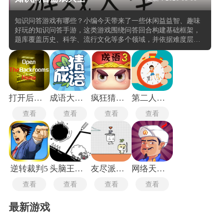
知识问答游戏有哪些？小编今天带来了一些休闲益益智、趣味
好玩的知识问答手游，这类游戏围绕问答回合构建基础框架，
题库覆盖历史、科学、流行文化等多个领域，并依据难度层级
从常识判断逐步过渡至专业细分内容。每一轮问答通常由计时
器与计分板同步推进，倒计时压力增加决策紧迫感，回答正确
时获得对应分数，错误时展示正确答案及解析，附带的知识卡
片有助于加深理解。部分休闲益智问答手游具有多人模式，支
持实时对战或异步比拼，匹配机制依据过往胜率与正确率均衡
对手，好友间可创建私人房间设定专属规则。
打开后室归宿
成语大赢家
疯狂猜成语3正式版
第二人生旧版本
查看
查看
查看
查看
逆转裁判5
头脑王者大作战最新版
友尽派对双人版
网络天才中文版
查看
查看
查看
查看
最新游戏