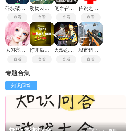
砖块破坏者手机版
动物园之星
使命召唤战区安卓版
传说之下沃玛战
查看
查看
查看
查看
以闪亮之名新马服
打开后室归宿
火影忍者究极风暴4手机版
城市狙击行动
查看
查看
查看
查看
专题合集
知识问答
知识问答游戏大全
更新：2026-08-06