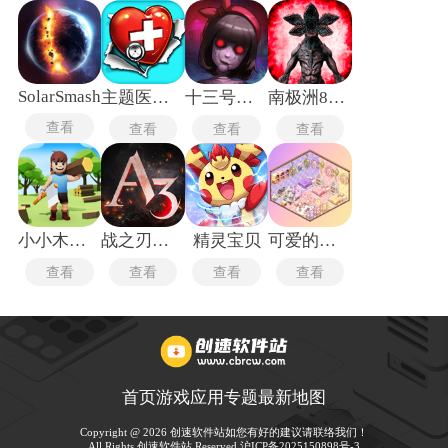
SolarSmash
主题医院单机版
十三号病院
南极洲88号
查看
查看
查看
查看
小小木材商
战之刃幸存者
精灵宝贝
可爱的房屋设计
查看
查看
查看
查看
首页
游戏
应用
专题
最新
地图
Copyright @ 2026 创速软件站如您有好的建议请联络我们！
All Rights 创速软件站 Reserved.
沪ICP备2025150898号-3