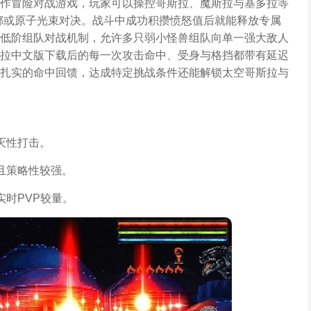
作冒险对战游戏，玩家可以操控哥斯拉、魔斯拉与基多拉等
掷或原子光束对决。战斗中成功积攒愤怒值后就能释放专属
低阶组队对战机制，允许多只弱小怪兽组队向单一强大敌人
拉中文版下载后的每一次攻击命中、受身与格挡都带有延迟
扎实的命中回馈，达成特定挑战条件还能解锁太空哥斯拉与
灭性打击。
且策略性较强。
时PVP较量。