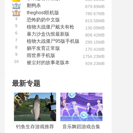
鹅鸭杀
879.89MB
theghost联机版
780.67MB
4
恐怖奶奶中文版
819.58MB
5
植物大战僵尸戴夫有枪
130.09MB
6
暴力沙盒仇恨最新版
808.42MB
7
植物大战僵尸95版手机版
299.15MB
8
躺平发育正常版
170.41MB
9
雨世界手机版
1756.23MB
10
被尘封的故事老版本
939.23MB
最新专题
钓鱼生存游戏推荐
音乐舞蹈游戏合集