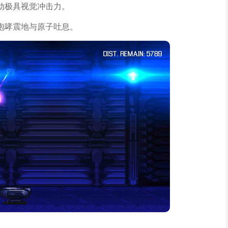
动极具视觉冲击力。
咆哮震地与原子吐息。