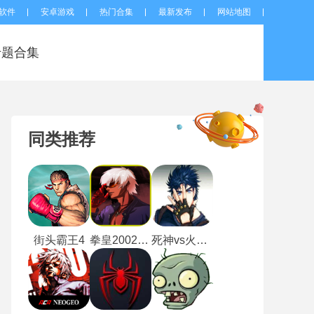
软件
安卓游戏
热门合集
最新发布
网站地图
专题合集
同类推荐
街头霸王4
拳皇2002风云再起
死神vs火影jojo版