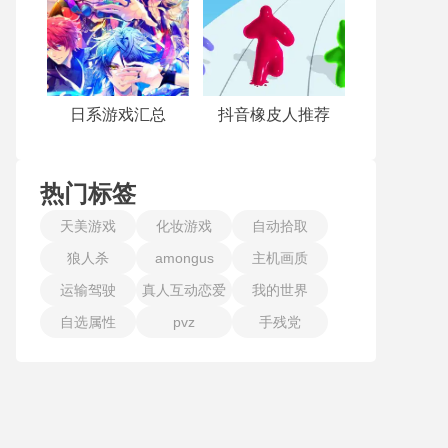
日系游戏汇总
抖音橡皮人推荐
热门标签
天美游戏
化妆游戏
自动拾取
狼人杀
amongus
主机画质
运输驾驶
真人互动恋爱
我的世界
自选属性
pvz
手残党