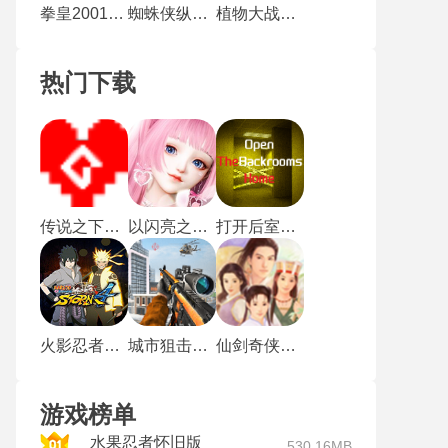
拳皇2001风云再起
蜘蛛侠纵横宇宙
植物大战僵尸戴夫有枪
热门下载
传说之下沃玛战
以闪亮之名新马服
打开后室归宿
火影忍者究极风暴4手机版
城市狙击行动
仙剑奇侠传1重制版
游戏榜单
水果忍者怀旧版
530.16MB