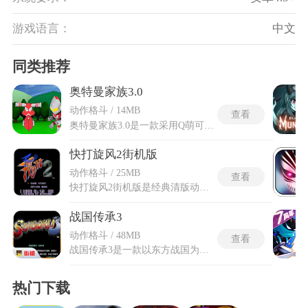
游戏语言：
中文
同类推荐
奥特曼家族3.0
动作格斗 / 14MB
查看
奥特曼家族3.0是一款采用Q萌可爱画风打造的奥特曼题材竞技格斗游戏，围绕拳脚组合出招与必杀技释放构建战斗，玩家通过AD键移动、W键跳跃、JK键拳脚、UI键释放技能，每名角色拥有独立的攻击节奏与技能判定范围，艾斯的垂直断头刀需贴近对手起手，迪迦的哉佩利敖光线适合中距离牵制，连招能否衔接取决于对硬直帧的精确把握。将原版操作逻辑完整迁移至触控屏，左侧虚拟摇杆控制方向位移，右侧按键复刻拳脚与技能的按键映射，双人模式下两名玩家在同一屏幕左右分区操作，一人使用键盘方向组、另一人使用数字键组即可就地开战，不需要额外的手柄或网络房间。
快打旋风2街机版
动作格斗 / 25MB
查看
快打旋风2街机版是经典清版动作游戏的怀旧复兴之作，完美继承初代硬派血脉，并将战场从都市街头延伸至地下拳场、废弃工厂与神秘古堡。你化身为三位格斗风格迥异的街头斗士，用铁拳、飞腿和摔投术，在汹涌的敌潮中杀出一条血路。游戏采用像素复古画风，但动态光影与粒子特效全面升级，每一记重拳砸出碎石飞溅，每一脚回旋踢带起残影气浪，打击感沉厚扎实。敌方杂兵与头目设计极具个性，从持刀混混到铁甲壮汉，攻击套路各不相同，逼迫你灵活切换防御、闪避与连击节奏。快打旋风2街机版新增挑战塔模式，每层随机配置敌人组合与地形陷阱，考验极限操作。
战国传承3
动作格斗 / 48MB
查看
战国传承3是一款以东方战国为题材的热血格斗游戏，将玩家带入充满奇幻色彩的古代战场，化身英勇武士展开纵横征战。游戏在厚重历史氛围中融入妖魔与异象元素，使武斗不止于人与人之间的较量，更添降妖伏魔的传奇意味。玩家可挥舞各式兵器，施展独具战国韵味的技能，在快节奏攻防中体验刀光剑影与气势磅礴的战斗韵律。关卡与敌手设计多样，从军阵铁卫到魑魅魍魉，皆需以不同战术应对。战国传承3构筑出一幅可挥洒豪情、感受古魂今魄的沉浸式武斗画卷，让每一次出招都似与时代英魂共鸣。
热门下载