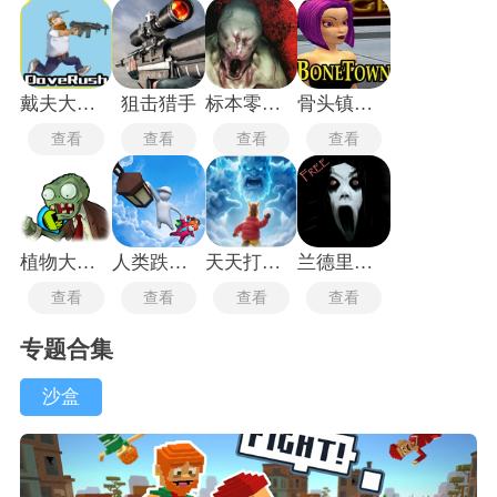
戴夫大战僵尸m木糖m
狙击猎手
标本零联机版
骨头镇中文版
查看
查看
查看
查看
植物大战僵尸玩梗版
人类跌落梦境
天天打雪仗
兰德里纳河的地下室
查看
查看
查看
查看
专题合集
沙盒