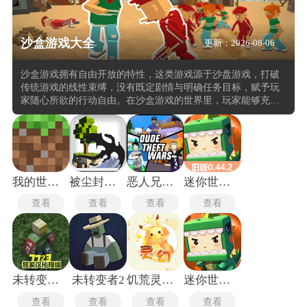
沙盒游戏大全
更新：2026-08-06
沙盒游戏拥有自由开放的特性，这类游戏源于沙盘游戏，打破
传统游戏的线性束缚，没有既定剧情与明确任务目标，赋予玩
家随心所欲的行动自由。​在沙盒游戏的世界里，玩家能够充分
发挥创造力，依据个人喜好塑造游戏进程。无论是在广袤无垠
的地图上精心建造宏伟建筑，搭建温馨家园，还是踏上刺激的
探索之旅，与各类怪物战斗，又或是巧妙改造环境，创造全新
生态，皆能一一实现。其丰富的玩法模式，涵盖了建造、生
存、冒险、射击等多元元素，可满足不同玩家的兴趣偏好。​
我的世界1.6.2
被尘封的故事联机版
恶人兄弟战争
迷你世界0.44.2版本
查看
查看
查看
查看
未转变者3.0汉化版
未转变者2
饥荒灵幻版最新版
迷你世界老版本
查看
查看
查看
查看