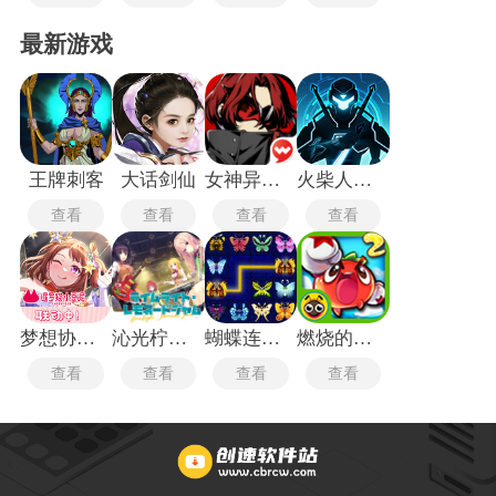
最新游戏
王牌刺客
大话剑仙
女神异闻录5皇家版
火柴人格斗家无敌版
查看
查看
查看
查看
梦想协奏曲
沁光柠檬即兴曲
蝴蝶连连看
燃烧的蔬菜2经典版
查看
查看
查看
查看