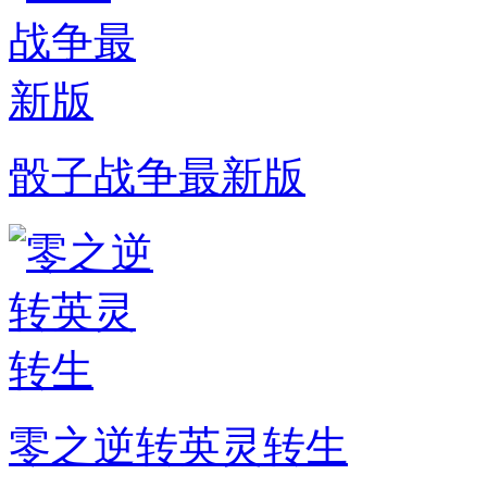
骰子战争最新版
零之逆转英灵转生