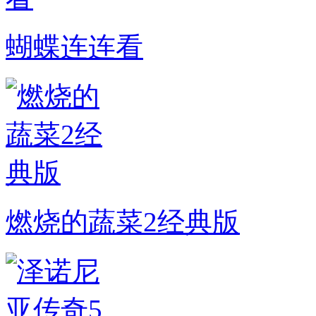
蝴蝶连连看
燃烧的蔬菜2经典版