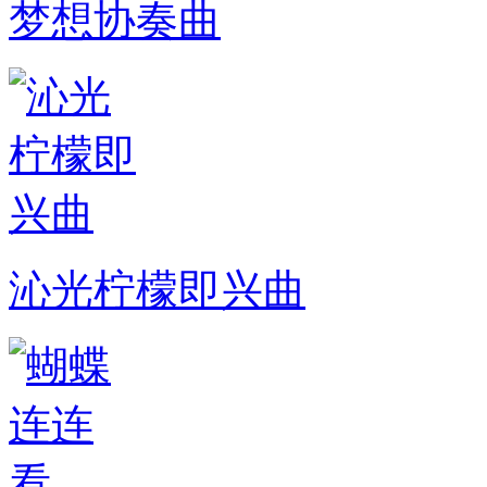
梦想协奏曲
沁光柠檬即兴曲