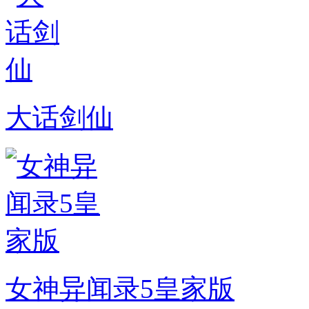
大话剑仙
女神异闻录5皇家版