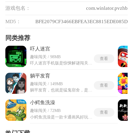
游戏包名：
com.winlator.pvzhb
MD5：
BFE2079CF3466EBFEA3EC8815EDE085D
同类推荐
吓人迷宫
趣味闯关 / 98MB
查看
吓人迷宫手机版是惊悚解谜闯关类游戏，游戏以错综复杂的迷宫场景为核心载体，融合沉浸式惊悚氛围与趣味解谜闯关玩法，全程依靠屏幕滑动操控光标移动探索路径。吓人迷宫手机版依托手机触控操作模式优化了整体游玩体验，摒弃电脑端繁琐操控逻辑。游玩过程中需要精准把控行进路线，规避迷宫墙体与隐藏陷阱，同时应对随机触发的惊悚画面与音效突袭。随着闯关进程推进，迷宫路线的复杂程度持续提升，隐藏的突发惊吓桥段也更加密集，能让玩家在移动端随时体验沉浸式的迷宫冒险乐趣。
躺平发育
趣味闯关 / 149MB
查看
躺平发育，也就是猛鬼宿舍，是一款极具创意与趣味性的塔防游戏。游戏中需要扮演躺平者，在宿舍环境中通过升级床铺、建造防御设施等方式抵御猎梦者的攻击。美术和音乐营造出微恐怖氛围，搭配建造攻防装备抵御猛鬼时的独特紧张感，在休闲的同时也能感受到刺激。具备丰富的策略性。需要合理规划房间布局，选择合适的道具和建筑，应对不断升级的猎梦者。提供多种模式和玩法，如猎梦者模式、剧情地图、七怪夜谈等。
小鳄鱼洗澡
趣味闯关 / 72MB
查看
小鳄鱼洗澡是一款卡通画风好玩有趣的益智类小游戏，玩法核心在于为小鳄鱼输送充足的水源完成洗澡。规则看似简明，却需巧妙规划引水路径，兼顾避开藻类、有毒软泥及各式机关陷阱。每一步都要预判水流走向与障碍触发时机，稍有疏忽便可能中断进程。玩家须在有限空间与多变环境里快速思考并作出反应，让小鳄鱼在层层险阻中安然享受沐浴。游戏以轻松主题包裹严密逻辑，既适合作片刻放松，也能激发观察力与应变力的细致挑战。