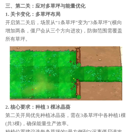
三、第二关：应对多草坪与能量优化
1. 关卡变化：多草坪布局
开启第二关后，场景从“1条草坪”变为“3条草坪”(横向
增加两条，僵尸会从三个方向进攻)，防御范围需覆盖
所有草坪。
2. 核心要求：种植 3 棵冰晶葵
第二关开局优先种植冰晶葵，需在3条草坪中各种植1棵
(共3棵)，确保能量生产效率。
种植位置建议选每条草坪的“最左侧列”(远离僵尸进攻