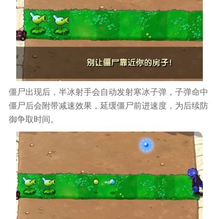
僵尸出现后，半冰射手会自动发射寒冰子弹，子弹命中
僵尸后会附带减速效果，延缓僵尸前进速度，为后续防
御争取时间。