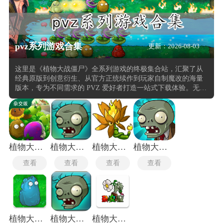
pvz系列游戏合集
更新：2026-08-03
这里是《植物大战僵尸》全系列游戏的终极集合站，汇聚了从
经典原版到创意衍生、从官方正统续作到玩家自制魔改的海量
版本，专为不同需求的 PVZ 爱好者打造一站式下载体验。无论
是回味童年记忆中的初代塔防经典，还是探索时空穿越的《植
物大战僵尸 2》，或是尝试第三人称射击的《花园战争》系
列，甚至是融合中国元素的西游版、长城版等特色衍生作品，
这里都能满足你的探索欲。本合集不仅包含宝开官方出品的全
系列作品(如《植物大战僵尸：英雄》卡牌对战、教育向的《学
校版》)，更网罗了玩家社区精心开发的数百款魔改版本供大家
植物大战僵尸杂交版直装版
植物大战僵尸1原版
植物大战僵尸融合版二创版
植物大战僵尸魔改版
挑选。
查看
查看
查看
查看
植物大战僵尸寒冰版内置菜单
植物大战僵尸1手机版
植物大战僵尸杂交版2.5.1