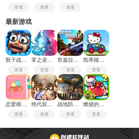
查看
查看
查看
最新游戏
骰子战争最新版
零之逆转英灵转生
世嘉拉力进化
凯蒂猫飞行冒险2
查看
查看
查看
查看
恋爱模拟器游戏
绝代双骄单机版
战地防御3中文版
燃烧的蔬菜2新年版
查看
查看
查看
查看