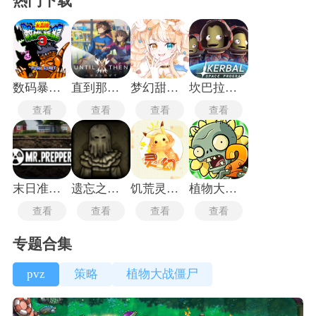
热门下载
数码暴龙3水晶版
直到那时手机版
梦幻甜心时装秀无广告版
坎巴拉太空计划手机版
查看
查看
查看
查看
末日准备狂
遗忘之丘纪念品
饥荒灵幻版最新版
植物大战僵尸2老版本
查看
查看
查看
查看
专题合集
pvz
策略
植物大战僵尸