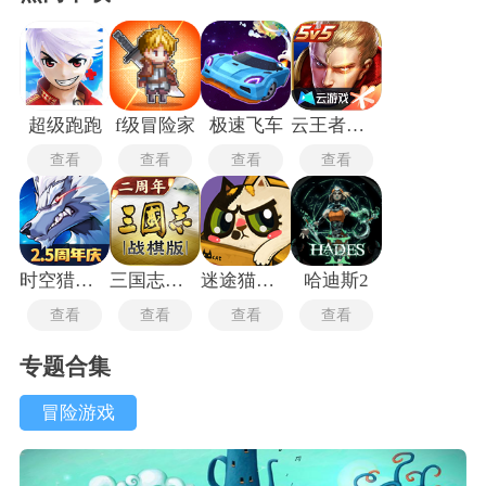
超级跑跑
f级冒险家
极速飞车
云王者荣耀云游戏
查看
查看
查看
查看
时空猎人3最新版
三国志战旗版
迷途猫的灵魂碎片手机版
哈迪斯2
查看
查看
查看
查看
专题合集
冒险游戏