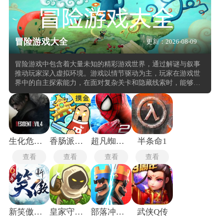
冒险游戏大全
更新：2026-08-09
冒险游戏中包含着大量未知的精彩游戏世界，通过解谜与叙事
推动玩家深入虚拟环境。游戏以情节驱动为主，玩家在游戏世
界中的自主探索能力，在面对复杂关卡和隐藏线索时，能够通
过观察、推理和逻辑判断来推进剧情发展。游戏机制往往围绕
着环境互动展开，玩家需要与场景中的物体、角色或机制进行
交互，解锁新的路径或揭示故事背景。这种设计增强沉浸感，
也使得每一次探索都充满不确定性与惊喜。
生化危机4终极
香肠派对正式服
超凡蜘蛛侠2免谷歌版
半条命1
查看
查看
查看
查看
新笑傲江湖
皇家守卫军2中文版
部落冲突皇室战争国际服
武侠Q传