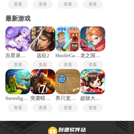
查看
查看
查看
查看
最新游戏
吉星派对手机版
远征2
HustleCastle中文版
龙之国物语畅享服
查看
查看
查看
查看
Swordigo汉化版
突袭暗影传说
养只宠物球手机版
超级大富翁
查看
查看
查看
查看