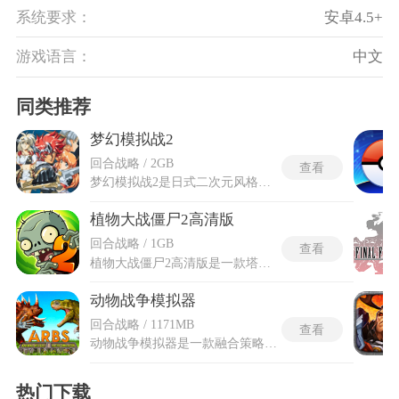
系统要求：
安卓4.5+
游戏语言：
中文
同类推荐
梦幻模拟战2
回合战略 / 2GB
查看
梦幻模拟战2是日式二次元风格的RPG策略战棋游戏，围绕着圣剑兰古利萨的争夺展开，参与方包括光辉后裔艾尔文、帝国四大军团、黑暗王子波赞鲁以及独立势力，彼此之间的结盟状态完全由玩家的关键决断改变。隐藏道具体系设置了大量未标注坐标的特殊奖励，指挥者移动到特定地形格点后能发现加速靴或者召唤法器等稀有装备。隐藏关卡入口藏在章节地图的角落中，触发条件包括抵达特定坐标或者保留所有非玩家角色存活状态。梦幻模拟战2的隐藏商店购买面板需要输入特定指令序列激活，开启后直接展示游戏终盘才能获取的顶级武装列表。
植物大战僵尸2高清版
回合战略 / 1GB
查看
植物大战僵尸2高清版是一款塔防类游戏，游戏以时空穿越为核心背景，玩家将跟随潘妮时光机，穿梭于多个不同时空，种植各类具有独特能力的植物，抵御不同时代的僵尸入侵。植物大战僵尸2高清版并非简单的画面放大，而是通过专业重制引擎优化，将画面分辨率提升至1080P级别，植物与僵尸的建模精度大幅提升，光影特效和粒子效果全面升级，修复了画面模糊、细节丢失等问题。游戏带来的高清画质让每一场防御战斗都更具沉浸感，为喜欢策略玩法的玩家提供充足挑战，感受不一样的塔防战场！
动物战争模拟器
回合战略 / 1171MB
查看
动物战争模拟器是一款融合策略部署与物理引擎破坏效果的沙盒对战游戏，可在闯关模式中率领现实猛兽、远古恐龙与奇幻生物组成的军团突破预设关卡，通过合理分配能量点召唤如火箭大象、雷神猿等特色兵种，利用地形优势与武器适配性策略击败敌人，同时通过战斗积累金币解锁更多生物与场景。沙盒模式则赋予玩家绝对自由，不仅能自定义双方阵容的动物种类、数量及武器配置，还能通过调整生物体型、速度、攻击力等属性创造机械暴龙、喷火皮卡丘等脑洞大开的单位。
热门下载