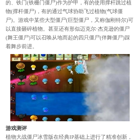
的、铁门(铁栅门僵尸)作为护甲，有的使用撑杆跳过植
物(撑杆僵尸)，有的通过气球协助飞过植物(气球僵
尸)。游戏中某些大型僵尸(巨型僵尸，又称伽刚特尔)可
以直接砸碎植物。甚至还有形似迈克尔·杰克逊的僵尸
(舞王僵尸)可以召唤从地而起的四只僵尸(伴舞僵尸)踩
着舞步前进。
游戏测评
植物大战僵尸冰雪版在经典IP基础上进行了精准创新，