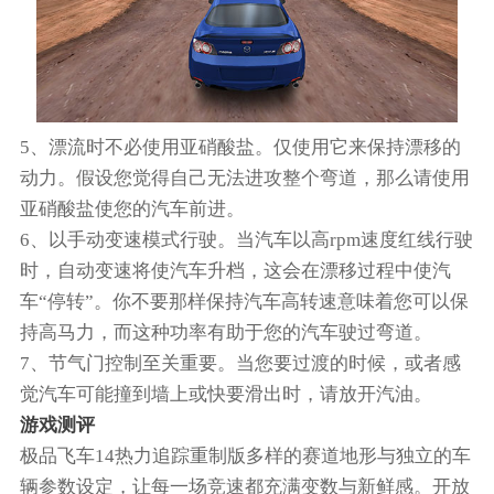
5、漂流时不必使用亚硝酸盐。仅使用它来保持漂移的
动力。假设您觉得自己无法进攻整个弯道，那么请使用
亚硝酸盐使您的汽车前进。
6、以手动变速模式行驶。当汽车以高rpm速度红线行驶
时，自动变速将使汽车升档，这会在漂移过程中使汽
车“停转”。你不要那样保持汽车高转速意味着您可以保
持高马力，而这种功率有助于您的汽车驶过弯道。
7、节气门控制至关重要。当您要过渡的时候，或者感
觉汽车可能撞到墙上或快要滑出时，请放开汽油。
游戏测评
极品飞车14热力追踪重制版多样的赛道地形与独立的车
辆参数设定，让每一场竞速都充满变数与新鲜感。开放