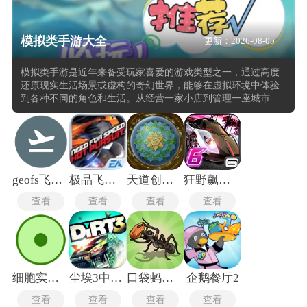
模拟类手游大全
更新：2026-08-05
模拟类手游是近年来备受玩家喜爱的游戏类型之一，通过高度
还原现实生活场景或虚构的奇幻世界，能够在虚拟环境中体验
到各种不同的角色和生活。从经营一家小店到管理一座城市，
从驾驶飞机到养成赛马，模拟类手游涵盖了丰富多样的玩法。
优秀的模拟类手游往往具有高度的自由度和策略性，玩家可以
根据自己的喜好和风格来制定游戏策略，实现个性化的游戏体
验。同时，模拟类手游的社交互动功能也不断增强，玩家可以
与朋友或全球玩家进行互动，分享游戏成果。
geofs飞行模拟器中文版
极品飞车14手机版
天道创造无限资源版
狂野飙车6完整版
查看
查看
查看
查看
细胞实验室中文版
尘埃3中文版
口袋蚂蚁模拟器中文版
企鹅餐厅2
查看
查看
查看
查看