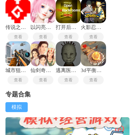
传说之下沃玛战
以闪亮之名新马服
打开后室归宿
火影忍者究极风暴4手机版
查看
查看
查看
查看
城市狙击行动
仙剑奇侠传1重制版
逃离医院联机版
3d平衡球手机版
查看
查看
查看
查看
专题合集
模拟