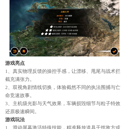
游戏亮点
1、真实物理反馈的操控手感，让漂移、甩尾与战术拦
截充满张力。
2、双视角剧情线切换，体验截然不同的执法围捕与亡
命竞速故事。
3、主机级光影与天气效果，车辆损毁细节与粒子特效
还原极速瞬间。
游戏玩法
1、滑动屏幕激活特殊技能，精准释放道具干扰敌方或