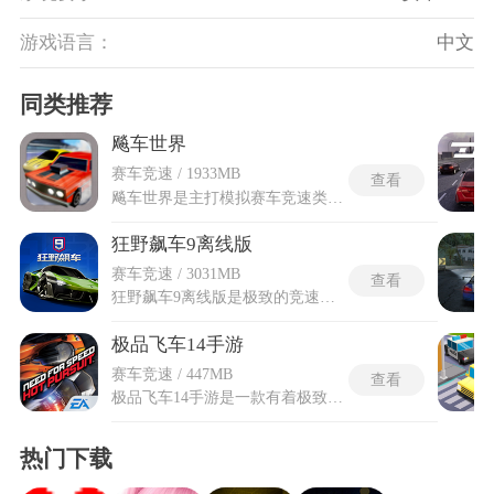
游戏语言：
中文
同类推荐
飚车世界
赛车竞速 / 1933MB
查看
飚车世界是主打模拟赛车竞速类游戏，搭建多类实景赛道体系，复刻城市街道与经典山地弯道场景，依托真实车辆物理逻辑打造驾驶手感。游玩过程可自由切换三类赛场，在开阔城区承接各类行驶任务。飚车世界最新版会补充全新赛道、车辆配件与限时赛事，修正原有行驶物理反馈偏差，拓宽外观自定义选项，同时调整赛事匹配平衡，让竞速、改装、闯关三类内容拥有更完整的游玩体系。内置完整车辆改造体系，上千款性能配件与外观装饰可供搭配，搭配专属属性点数分配机制，每一次配件更换都会改变车辆行驶反馈。
狂野飙车9离线版
赛车竞速 / 3031MB
查看
狂野飙车9离线版是极致的竞速类游戏，改装系统覆盖轮圈造型、扰流板样式和保险杠型号等多个可视化部位，每项调整均实时反映在3D预览模型上。涂装编辑器支持多层贴纸叠加和颜色染色，驾驶员可以把引擎盖和车门等区块分别喷涂不同的材质质感。狂野飙车9离线版的性能强化体系包含D至S共六个稀有度等级，每台车子的加速、操控、极速和氮气四项数值均可通过消耗零件完成分项升级。狂野飙车9离线版的蓝图收集机制要求跑完特定赛事获取设计图纸，攒够指定数量后解锁对应的隐藏跑车。离线版生涯模式将900多项赛事划分为多个赛季章节，每一章节通关后才能解锁后续高级别区域。
极品飞车14手游
赛车竞速 / 447MB
查看
极品飞车14手游是一款有着极致光影效果赛车游戏，在画面表现上堪称惊艳，每一辆赛车的模型都经过精心雕琢，环境细节刻画得极为精细。无论是阳光在引擎盖上的反射，还是赛道两旁飞速掠过的树木，都展现出极高的视觉水准。搭配上写实的物理碰撞系统与真实的驾驶反馈，玩家仿佛真的坐在驾驶舱内，感受每一次加速的推背感和漂移时的轮胎抓地力。极品飞车14手游内置了丰富多样的竞速模式，包括紧张刺激的经典警匪追逐、考验技术的限时挑战以及可以自由探索风景的自由漫游等，不同玩法带来差异化的驾驶乐趣。
热门下载