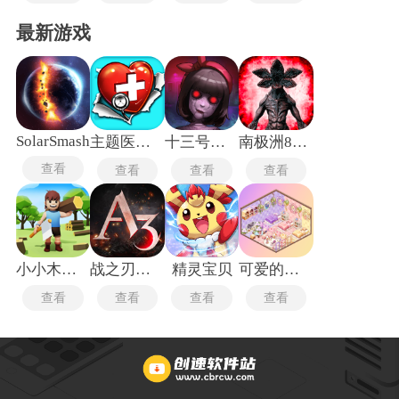
最新游戏
SolarSmash
主题医院单机版
十三号病院
南极洲88号
查看
查看
查看
查看
小小木材商
战之刃幸存者
精灵宝贝
可爱的房屋设计
查看
查看
查看
查看