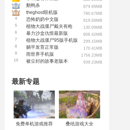
鹅鸭杀
879.89MB
theghost联机版
780.67MB
4
恐怖奶奶中文版
819.58MB
5
植物大战僵尸戴夫有枪
130.09MB
6
暴力沙盒仇恨最新版
808.42MB
7
植物大战僵尸95版手机版
299.15MB
8
躺平发育正常版
170.41MB
9
雨世界手机版
1756.23MB
10
被尘封的故事老版本
939.23MB
最新专题
免费单机游戏推荐
叠纸游戏大全