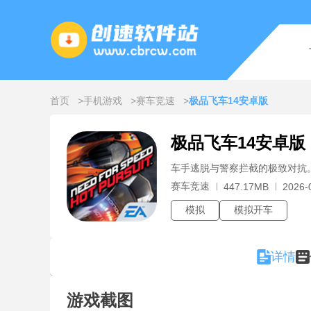
首页
手机游戏
赛车竞速
极品飞车14安卓版
极品飞车14安卓版
车手逃脱与警察拦截的极致对抗
赛车竞速
447.17MB
2026-
模拟
模拟开车
详情
游戏截图