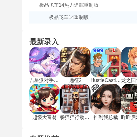
极品飞车14热力追踪重制版
极品飞车14重制版
最新录入
吉星派对手机版
远征2
HustleCastle中文版
超级大富翁
躲猫猫行动手机版
推到我总裁