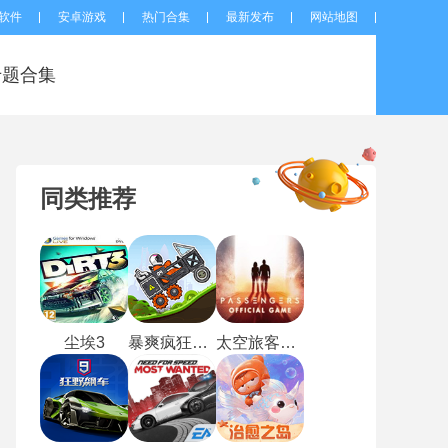
软件
安卓游戏
热门合集
最新发布
网站地图
专题合集
同类推荐
尘埃3
暴爽疯狂赛车单机版
太空旅客手游