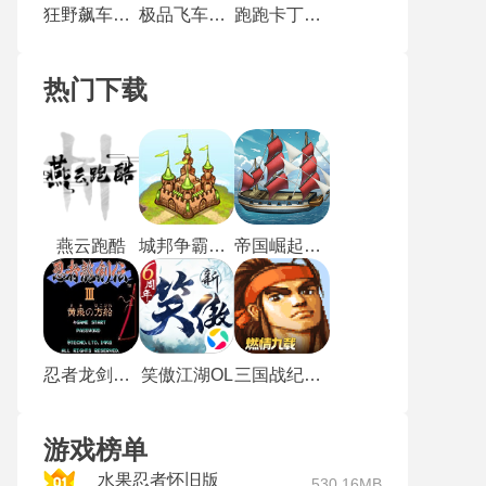
狂野飙车9离线版
极品飞车9重制版
跑跑卡丁车竞速版
热门下载
燕云跑酷
城邦争霸无敌版
帝国崛起手机版
忍者龙剑传3无敌版
笑傲江湖OL
三国战纪街机手机版
游戏榜单
水果忍者怀旧版
530.16MB