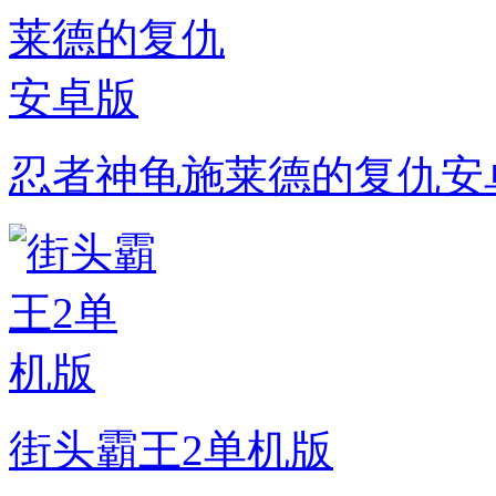
忍者神龟施莱德的复仇安
街头霸王2单机版