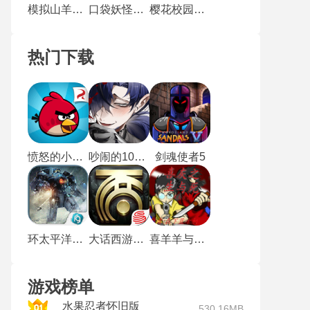
模拟山羊太空废物
口袋妖怪心金魂银汉化版
樱花校园模拟器联机版无广告
热门下载
愤怒的小鸟经典归来
吵闹的104号房间
剑魂使者5
环太平洋手机版
大话西游2怀旧版
喜羊羊与灰太狼之生与死
游戏榜单
水果忍者怀旧版
530.16MB