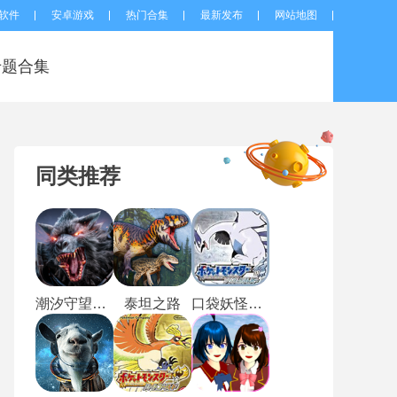
软件
安卓游戏
热门合集
最新发布
网站地图
专题合集
同类推荐
潮汐守望者国际服
泰坦之路
口袋妖怪魂银进化版