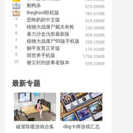
鹅鸭杀
879.89MB
theghost联机版
780.67MB
4
恐怖奶奶中文版
819.58MB
5
植物大战僵尸戴夫有枪
130.09MB
6
暴力沙盒仇恨最新版
808.42MB
7
植物大战僵尸95版手机版
299.15MB
8
躺平发育正常版
170.41MB
9
雨世界手机版
1756.23MB
10
被尘封的故事老版本
939.23MB
最新专题
破屋取暖游戏合集
dbg卡牌游戏汇总