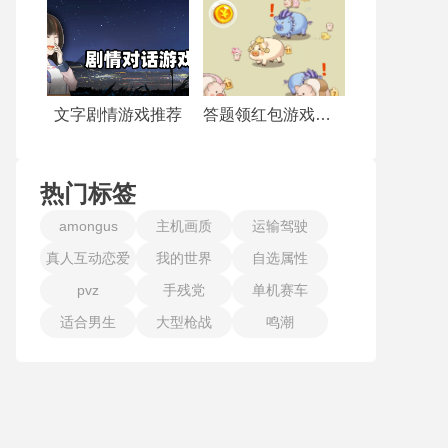
文字剧情游戏推荐
答题领红包游戏合集
热门标签
amongus
主机画质
运输驾驶
真人互动恋爱
我的世界
自选属性
pvz
手残党
单机赛车
适合男生
大型枪战
鸣潮